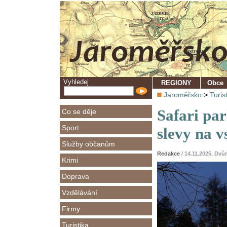
Vyhledej
REGIONY
Obce
Jaroměřsko
>
Turis
Safari par
Co se děje
Sport
slevy na 
Služby občanům
Redakce
/ 14.11.2025, Dv
Krimi
Doprava
Vzdělávání
Firmy
Turistika