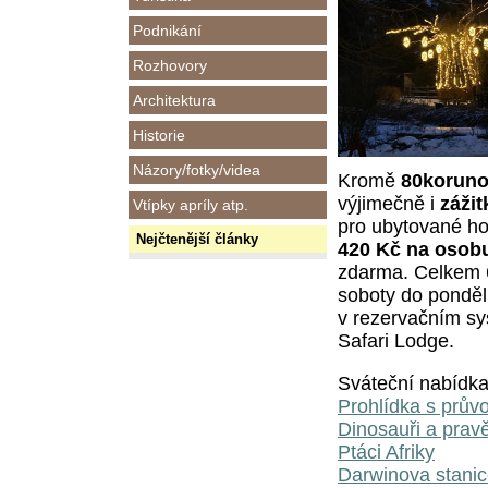
Podnikání
Rozhovory
Architektura
Historie
Názory/fotky/videa
Kromě
80korun
výjimečně i
zážit
Vtípky apríly atp.
pro ubytované ho
Nejčtenější články
420 Kč na osob
zdarma. Celkem 6
soboty do pondělí
v rezervačním sys
Safari Lodge.
Sváteční nabídka
Prohlídka s prů
Dinosauři a pravě
Ptáci Afriky
Darwinova stani