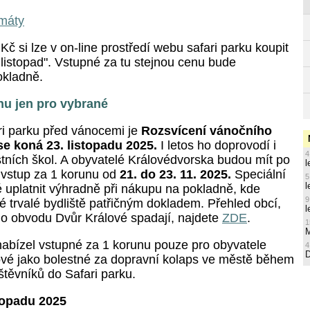
imáty
č si lze v on-line prostředí webu safari parku koupit
 listopad". Vstupné za tu stejnou cenu bude
pokladně.
nu jen pro vybrané
ari parku před vánocemi je
Rozsvícení vánočního
se koná 23. listopadu 2025.
I letos ho doprovodí i
4
stních škol. A obyvatelé Královédvorska budou mít po
l
ě vstup za 1 korunu od
21. do 23. 11. 2025.
Speciální
5
l
 uplatnit výhradně při nákupu na pokladně, kde
9
é trvalé bydliště patřičným dokladem. Přehled obcí,
l
ho obvodu Dvůr Králové spadají, najdete
ZDE
.
1
M
 nabízel vstupné za 1 korunu pouze pro obyvatele
4
vé jako bolestné za dopravní kolaps ve městě během
štěvníků do Safari parku.
topadu 2025