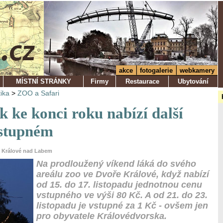
akce
fotogalerie
webkamery
MÍSTNÍ STRÁNKY
Firmy
Restaurace
Ubytování
tika
>
ZOO a Safari
k ke konci roku nabízí další
vstupném
ůr Králové nad Labem
Na prodloužený víkend láká do svého
areálu zoo ve Dvoře Králové, když nabízí
od 15. do 17. listopadu jednotnou cenu
vstupného ve výši 80 Kč. A od 21. do 23.
listopadu je vstupné za 1 Kč - ovšem jen
pro obyvatele Královédvorska.