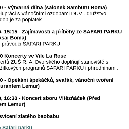
00 - Výtvarná dílna (salonek Samburu Boma)
olupráci s Vánočními ozdobami DUV - družstvo.
dob je za poplatek.
5, 15:15 - Zajímavosti a příběhy ze SAFARI PARKU
asai Boma)
s průvodci SAFARI PARKU
00 Koncerty ve Vile La Rose
rtů ZUŠ R. A. Dvorského doplňují stanoviště s
žitkových programů SAFARI PARKU i přírodninami.
00 - Opékání špekáčků, svařák, vánoční tvoření
aurantem Lemur)
0, 16:30 - Koncert sboru Vítězňáček (Před
em Lemur)
zsvícení zlatého baobabu
o Safari parku