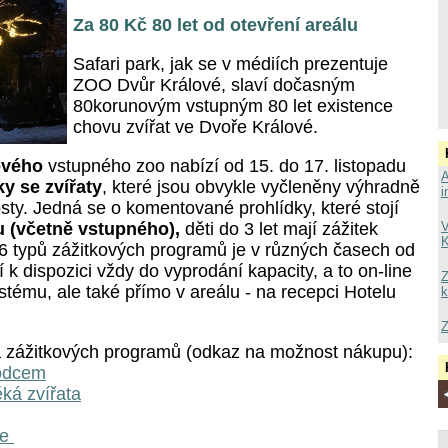
Za 80 Kč 80 let od otevření areálu
Safari park, jak se v médiích prezentuje
ZOO Dvůr Králové, slaví dočasným
80korunovým vstupným 80 let existence
chovu zvířat ve Dvoře Králové.
ového
vstupného zoo nabízí od 15. do 17. listopadu
A
ky se zvířaty
, které jsou obvykle vyčleněny výhradně
i
sty. Jedná se o komentované prohlídky, které stojí
u (včetně vstupného),
děti do 3 let mají zážitek
V
K
 typů zážitkových programů je v různých časech od
 k dispozici vždy do vyprodání kapacity, a to on-line
Z
tému, ale také přímo v areálu - na recepci Hotelu
k
Z
 zážitkových programů (odkaz na možnost nákupu):
vodcem
ká zvířata
ce