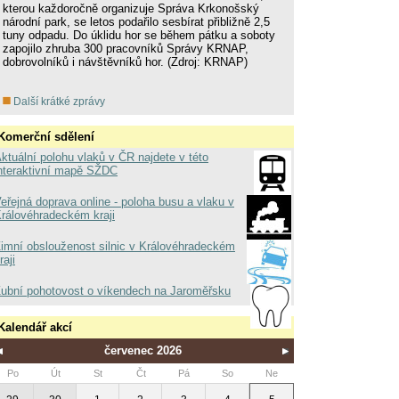
kterou každoročně organizuje Správa Krkonošský
národní park, se letos podařilo sesbírat přibližně 2,5
tuny odpadu. Do úklidu hor se během pátku a soboty
zapojilo zhruba 300 pracovníků Správy KRNAP,
dobrovolníků i návštěvníků hor. (Zdroj: KRNAP)
Další krátké zprávy
Komerční sdělení
ktuální polohu vlaků v ČR najdete v této
nteraktivní mapě SŽDC
eřejná doprava online - poloha busu a vlaku v
rálovéhradeckém kraji
imní obslouženost silnic v Královéhradeckém
raji
ubní pohotovost o víkendech na Jaroměřsku
Kalendář akcí
červenec 2026
Po
Út
St
Čt
Pá
So
Ne