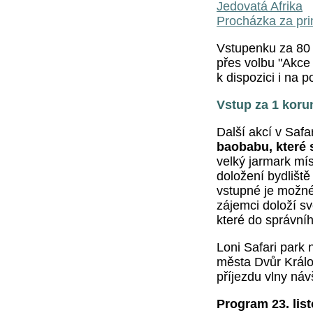
Jedovatá Afrika
Procházka za pr
Vstupenku za 80 K
přes volbu "Akce
k dispozici i na 
Vstup za 1 koru
Další akcí v Saf
baobabu, které 
velký jarmark mí
doložení bydlišt
vstupné je možné
zájemci doloží sv
které do správní
Loni Safari park
města Dvůr Králo
příjezdu vlny náv
Program 23. lis