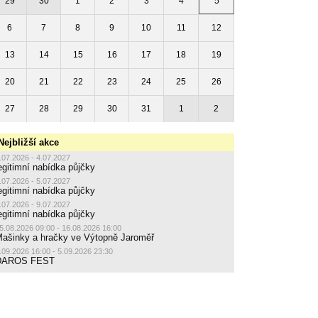
29
30
1
2
3
4
5
6
7
8
9
10
11
12
13
14
15
16
17
18
19
20
21
22
23
24
25
26
27
28
29
30
31
1
2
Nejbližší akce
.07.2026 - 4.07.2027
egitimní nabídka půjčky
.07.2026 - 5.07.2027
egitimní nabídka půjčky
.07.2026 - 9.07.2027
egitimní nabídka půjčky
5.08.2026 09:00 - 16.08.2026 16:00
ašinky a hračky ve Výtopně Jaroměř
.09.2026 16:00 - 5.09.2026 23:30
DAROS FEST