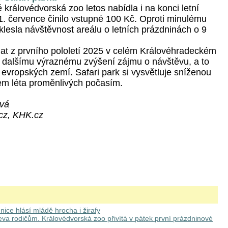
královédvorská zoo letos nabídla i na konci letní
1. července činilo vstupné 100 Kč. Oproti minulému
klesla návštěvnost areálu o letních prázdninách o 9
at z prvního pololetí 2025 v celém Královéhradeckém
dalšímu výraznému zvýšení zájmu o návštěvu, a to
 evropských zemí. Safari park si vysvětluje sníženou
em léta proměnlivých počasím.
ová
.cz, KHK.cz
ice hlásí mládě hrocha i žirafy
va rodičům. Královédvorská zoo přivítá v pátek první prázdninové