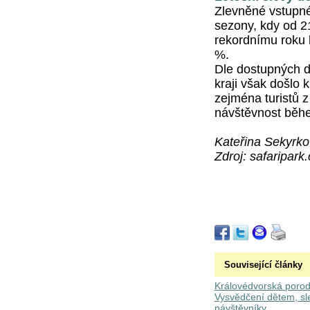
Zlevněné vstupné 
sezony, kdy od 2
rekordnímu roku 
%.
Dle dostupných d
kraji však došlo k
zejména turistů z
návštěvnost běh
Kateřina Sekyrk
Zdroj:
safaripark
Související články
Královédvorská porodn
Vysvědčení dětem, sle
návštěvníky