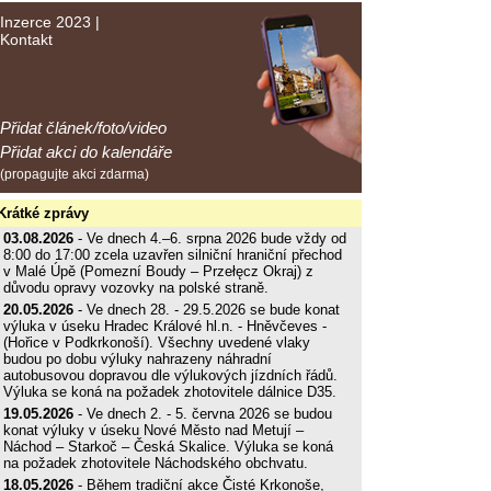
Inzerce 2023
|
Kontakt
Přidat článek/foto/video
Přidat akci do kalendáře
(propagujte akci zdarma)
Krátké zprávy
03.08.2026
- Ve dnech 4.–6. srpna 2026 bude vždy od
8:00 do 17:00 zcela uzavřen silniční hraniční přechod
v Malé Úpě (Pomezní Boudy – Przełęcz Okraj) z
důvodu opravy vozovky na polské straně.
20.05.2026
- Ve dnech 28. - 29.5.2026 se bude konat
výluka v úseku Hradec Králové hl.n. - Hněvčeves -
(Hořice v Podkrkonoší). Všechny uvedené vlaky
budou po dobu výluky nahrazeny náhradní
autobusovou dopravou dle výlukových jízdních řádů.
Výluka se koná na požadek zhotovitele dálnice D35.
19.05.2026
- Ve dnech 2. - 5. června 2026 se budou
konat výluky v úseku Nové Město nad Metují –
Náchod – Starkoč – Česká Skalice. Výluka se koná
na požadek zhotovitele Náchodského obchvatu.
18.05.2026
- Během tradiční akce Čisté Krkonoše,