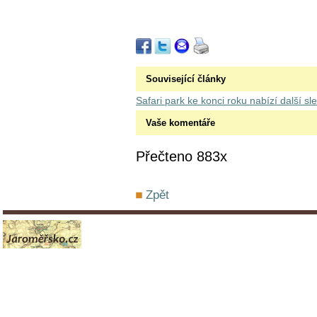
Související články
Safari park ke konci roku nabízí další s
Vaše komentáře
Přečteno 883x
Zpět