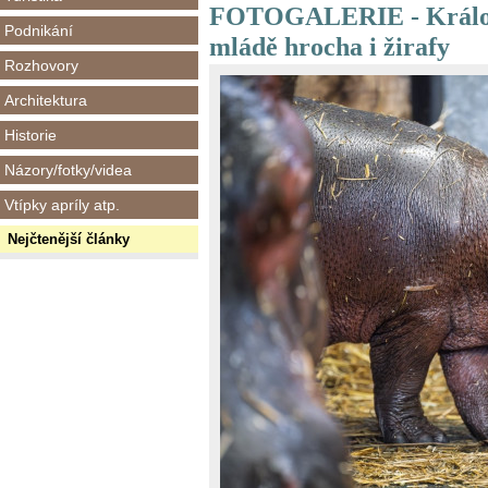
FOTOGALERIE - Králové
Podnikání
mládě hrocha i žirafy
Rozhovory
Architektura
Historie
Názory/fotky/videa
Vtípky apríly atp.
Nejčtenější články