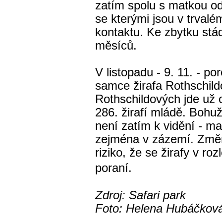
zatím spolu s matkou o
se kterými jsou v trval
kontaktu. Ke zbytku stád
měsíců.
V listopadu - 9. 11. - p
samce žirafa Rothschild
Rothschildových jde už 
286. žirafí mládě. Bohuž
není zatím k vidění - m
zejména v zázemí. Změn
riziko, že se žirafy v 
poraní.
Zdroj: Safari park
Foto: Helena Hubáčkov