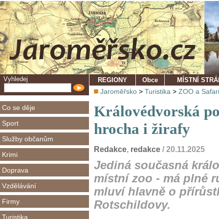
Vyhledej
REGIONY
Obce
MÍSTNÍ STR
Jaroměřsko
>
Turistika
>
ZOO a Safar
Královédvorská po
Co se děje
Sport
hrocha i žirafy
Služby občanům
Redakce
,
redakce
/ 20.11.2025
Krimi
Jediná současná králo
Doprava
místní zoo - má plné r
Vzdělávání
mluví hlavně o přírůst
Firmy
Rotschildovy.
Turistika