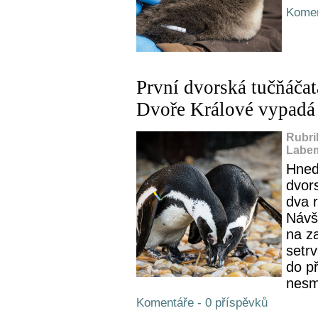
Komen
První dvorská tučňáča
Dvoře Králové vypadá
Rubri
Labem
Hned 
dvor
dva r
Návš
na z
setr
do p
nesm
Komentáře - 0 příspěvků