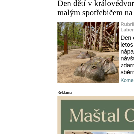
Den dětí v královédvor
malým spotřebičem na
Rubri
Labem
Den d
letos
nápa
návš
zdar
sběr
Komen
Reklama