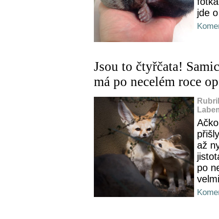
fotka
jde o
Komen
Jsou to čtyřčata! Sami
má po necelém roce op
Rubri
Labem
Ačko
přišl
až ny
jisto
po ne
velmi
Komen