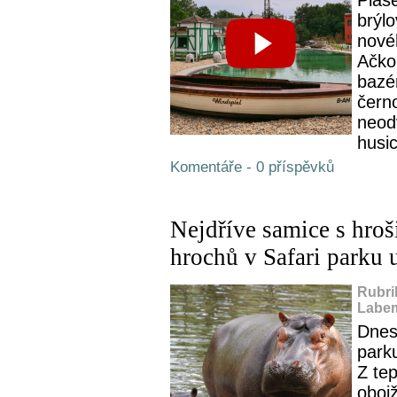
Plaš
brýlo
nové
Ačkol
bazén
čern
neodv
husic
Komentáře - 0 příspěvků
Nejdříve samice s hroš
hrochů v Safari parku 
Rubri
Labem
Dnes
park
Z tep
obojž