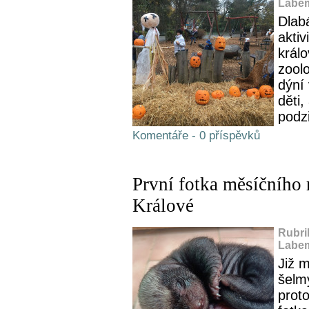
Labem
Dlabá
aktiv
král
zool
dýní
děti,
podz
Komentáře - 0 příspěvků
První fotka měsíčního
Králové
Rubri
Labem
Již 
šelm
prot