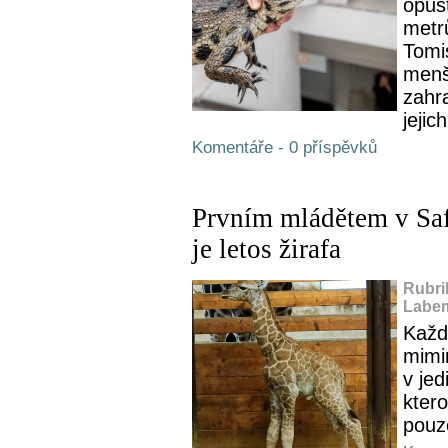
opuš
metr
Tomi
menš
zahra
jejich
Komentáře - 0 příspěvků
Prvním mládětem v Saf
je letos žirafa
Rubri
Labem
Každ
mimi
v je
kter
pouz