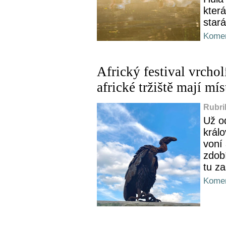
kter
stará
Komen
Africký festival vrchol
africké tržiště mají mís
Rubri
Už o
král
voní 
zdob
tu za
Komen