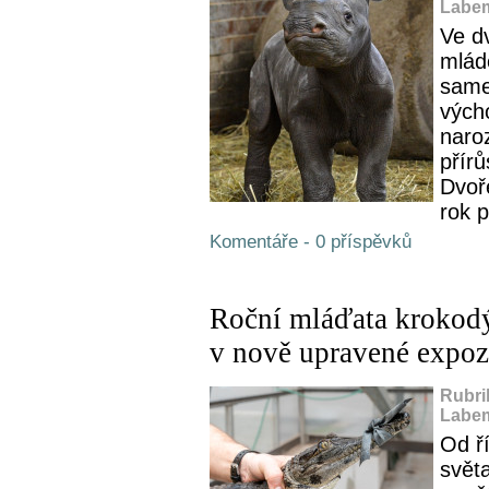
Labem
Ve dv
mlád
same
vých
naro
přír
Dvoř
rok p
Komentáře - 0 příspěvků
Roční mláďata krokodýl
v nově upravené expoz
Rubri
Labem
Od ř
svět