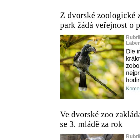
Z dvorské zoologické z
park žádá veřejnost o
Rubri
Labem
Dle 
král
zobo
nejpr
hodin
Komen
Ve dvorské zoo zakláda
se 3. mládě za rok
Rubri