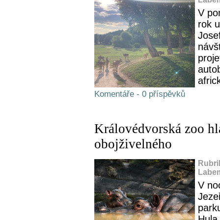
V pon
rok 
Jose
návš
proj
auto
afric
Komentáře - 0 příspěvků
Královédvorská zoo hlá
obojživelného
Rubri
Labem
V no
Jeze
park
Hula