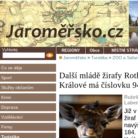
Vyhledej
REGIONY
Obce
MÍSTNÍ STR
Jaroměřsko
>
Turistika
>
ZOO a Safar
Co se děje
Další mládě žirafy Ro
Sport
Králové má číslovku 9
Služby občanům
Rubri
Krimi
Labem
Doprava
Již v
Vzdělávání
žira
navýš
Firmy
184.
Turistika