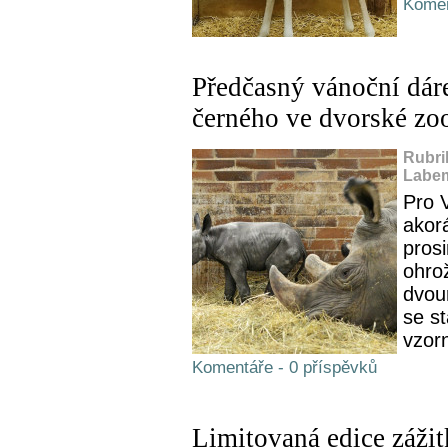
Komen
Předčasný vánoční dár
černého ve dvorské zo
Rubri
Labem
Pro 
akorá
pros
ohro
dvou
se st
vzor
Komentáře - 0 příspěvků
Limitovaná edice záži