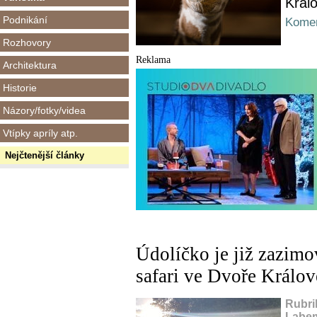
Král
Podnikání
Komen
Rozhovory
Reklama
Architektura
Historie
Názory/fotky/videa
Vtípky apríly atp.
Nejčtenější články
Údolíčko je již zazim
safari ve Dvoře Králov
Rubri
Labem