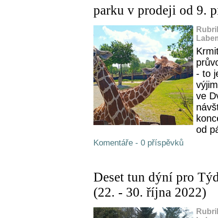
parku v prodeji od 9. 
Rubri
Labem
Krmit
prův
- to
výji
ve D
návš
konc
od pá
Komentáře - 0 příspěvků
Deset tun dýní pro Týd
(22. - 30. října 2022)
Rubri