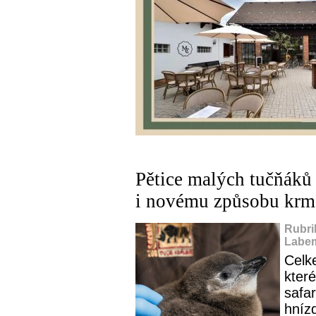
Pětice malých tučňáků 
i novému způsobu krm
Rubri
Labem
Celk
které
safar
hnízd