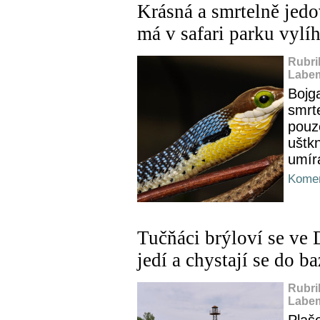
Krásná a smrtelně jedo
má v safari parku vylí
Rubri
Labem
Bojg
smrt
pouze
uštkn
umír
Komen
Tučňáci brýloví se ve 
jedí a chystají se do b
Rubri
Labem