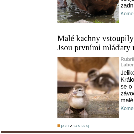
zadní
Komen
Malé kachny vstoupily
Jsou prvními mláďaty 
Rubri
Labem
Jeli
Král
se o 
závo
malé
Komen
|<
<
1
2
3
4
5
6
>
>|