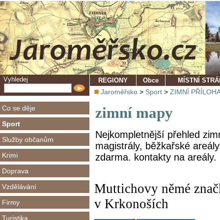
Vyhledej
REGIONY
Obce
MÍSTNÍ STR
Jaroměřsko
>
Sport
>
ZIMNÍ PŘÍLOH
Co se děje
zimní mapy
Sport
Nejkompletnější přehled zi
Služby občanům
magistrály, běžkařské areál
Krimi
zdarma. kontakty na areály. 
Doprava
Muttichovy němé značk
Vzdělávání
v Krkonoších
Firmy
Turistika