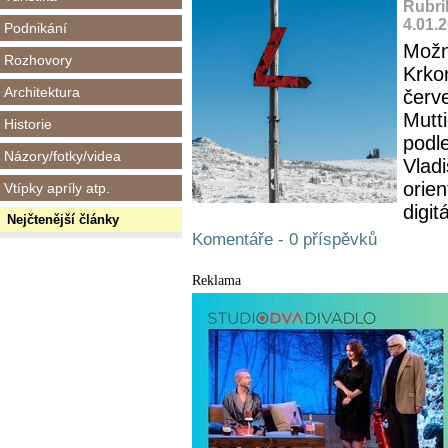
Rubri
4.01.
Podnikání
Možná
Rozhovory
Krkon
Architektura
červ
Mutt
Historie
podle
Názory/fotky/videa
Vlad
orien
Vtípky apríly atp.
digitá
Nejčtenější články
Komentáře - 0 příspěvků
Reklama