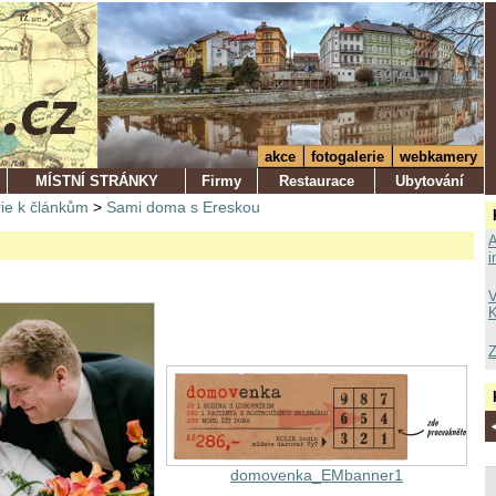
akce
fotogalerie
webkamery
MÍSTNÍ STRÁNKY
Firmy
Restaurace
Ubytování
ie k článkům
>
Sami doma s Ereskou
A
i
u
V
K
Z
domovenka_EMbanner1