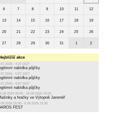
6
7
8
9
10
11
12
13
14
15
16
17
18
19
20
21
22
23
24
25
26
27
28
29
30
31
1
2
Nejbližší akce
.07.2026 - 4.07.2027
egitimní nabídka půjčky
.07.2026 - 5.07.2027
egitimní nabídka půjčky
.07.2026 - 9.07.2027
egitimní nabídka půjčky
5.08.2026 09:00 - 16.08.2026 16:00
ašinky a hračky ve Výtopně Jaroměř
.09.2026 16:00 - 5.09.2026 23:30
DAROS FEST