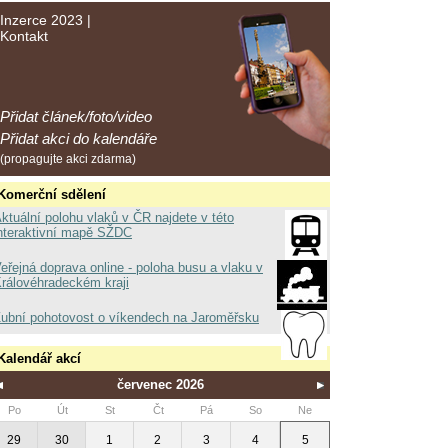
Inzerce 2023
|
Kontakt
Přidat článek/foto/video
Přidat akci do kalendáře
(propagujte akci zdarma)
Komerční sdělení
ktuální polohu vlaků v ČR najdete v této
nteraktivní mapě SŽDC
eřejná doprava online - poloha busu a vlaku v
rálovéhradeckém kraji
ubní pohotovost o víkendech na Jaroměřsku
Kalendář akcí
červenec 2026
Po
Út
St
Čt
Pá
So
Ne
29
30
1
2
3
4
5