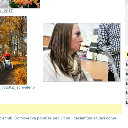
ba_2017
4
l
5
l
9
l
á_fotoKZ_schváleno
1
M
4
olečník. Domovenka pomůže pečujícím i pacientům situaci doma