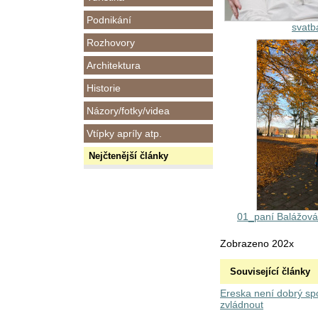
Podnikání
svat
Rozhovory
Architektura
Historie
Názory/fotky/videa
Vtípky apríly atp.
Nejčtenější články
01_paní Balážov
Zobrazeno 202x
Související články
Ereska není dobrý sp
zvládnout