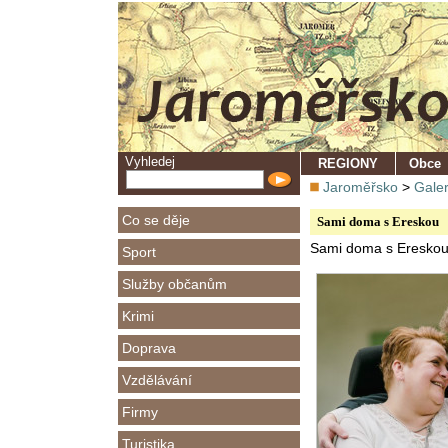
Vyhledej
REGIONY
Obce
Jaroměřsko
>
Galer
Co se děje
Sami doma s Ereskou
Sami doma s Eresko
Sport
Služby občanům
Krimi
Doprava
Vzdělávání
Firmy
Turistika