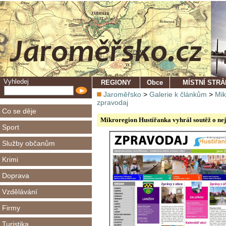
Vyhledej
REGIONY
Obce
MÍSTNÍ STR
Jaroměřsko
>
Galerie k článkům
>
Mik
zpravodaj
Co se děje
Mikroregion Hustířanka vyhrál soutěž o nej
Sport
Služby občanům
Krimi
Doprava
Vzdělávání
Firmy
Turistika