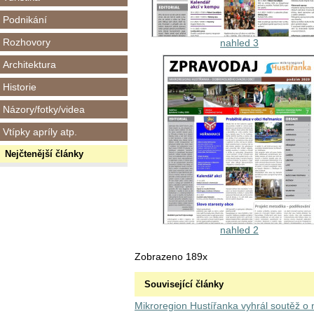
Podnikání
Rozhovory
nahled 3
Architektura
Historie
Názory/fotky/videa
Vtípky apríly atp.
Nejčtenější články
nahled 2
Zobrazeno 189x
Související články
Mikroregion Hustířanka vyhrál soutěž o 