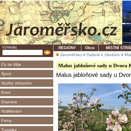
Vyhledej
REGIONY
Obce
MÍSTNÍ STR
Jaroměřsko
>
Galerie k článkům
>
Mal
Co se děje
Malus jabloňové sady u Dvora 
Sport
Malus jabloňové sady u Dvor
Služby občanům
Krimi
Doprava
Vzdělávání
Firmy
Turistika