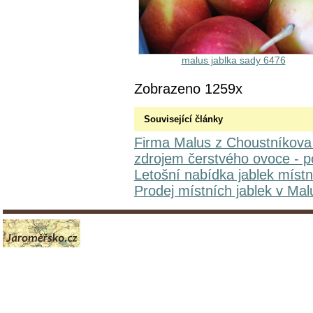
malus jablka sady 6476
Zobrazeno 1259x
Související články
Firma Malus z Choustníkova 
zdrojem čerstvého ovoce - p
Letošní nabídka jablek míst
Prodej místních jablek v Ma