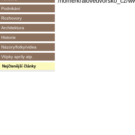
/home/kralovedvorsko_cz/www/
Podnikání
Rozhovory
Architektura
Historie
Názory/fotky/videa
Vtípky apríly atp.
Nejčtenější články