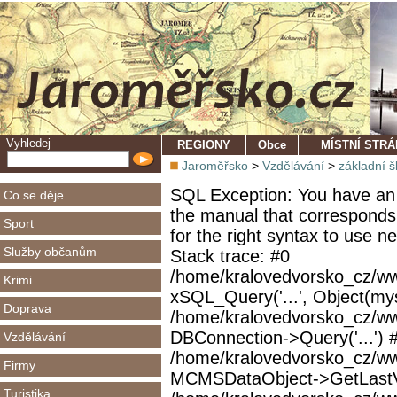
Vyhledej
REGIONY
Obce
MÍSTNÍ STR
Jaroměřsko
>
Vzdělávání
>
základní š
SQL Exception: You have an 
Co se děje
the manual that corresponds
Sport
for the right syntax to use 
Služby občanům
Stack trace: #0
/home/kralovedvorsko_cz/ww
Krimi
xSQL_Query('...', Object(mys
Doprava
/home/kralovedvorsko_cz/w
DBConnection->Query('...') 
Vzdělávání
/home/kralovedvorsko_cz/ww
Firmy
MCMSDataObject->GetLastVi
Turistika