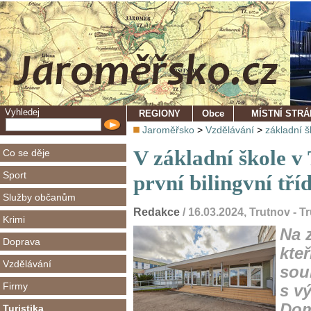
Vyhledej
REGIONY
Obce
MÍSTNÍ STR
Jaroměřsko
>
Vzdělávání
>
základní š
V základní škole v
Co se děje
Sport
první bilingvní tří
Služby občanům
Redakce
/ 16.03.2024, Trutnov - 
Krimi
Na 
Doprava
kteř
Vzdělávání
sou
Firmy
s v
Dom
Turistika