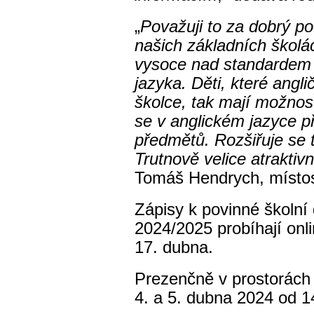
„
Považuji to za dobrý po
našich základních školác
vysoce nad standardem 
jazyka. Děti, které anglič
školce, tak mají možnos
se v anglickém jazyce př
předmětů. Rozšiřuje se 
Trutnově velice atrakti
Tomáš Hendrych, místos
Zápisy k povinné školní
2024/2025 probíhají onl
17. dubna.
Prezenčně v prostorách š
4. a 5. dubna 2024 od 1