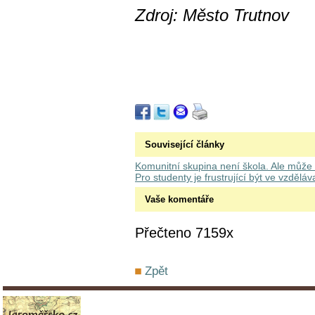
Zdroj: Město Trutnov
Související články
Komunitní skupina není škola. Ale může to
Pro studenty je frustrující být ve vzdělá
Vaše komentáře
Přečteno 7159x
Zpět