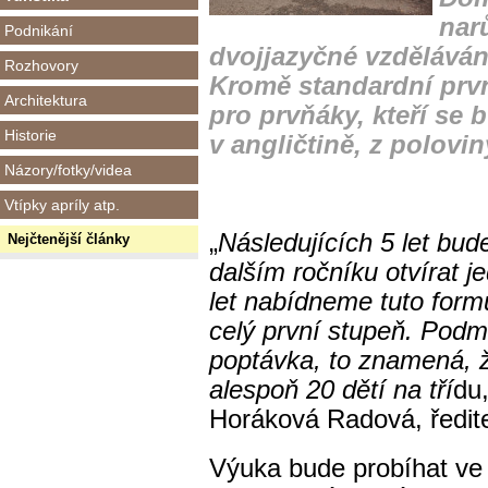
nar
Podnikání
dvojjazyčné vzdělávání
Rozhovory
Kromě standardní první
Architektura
pro prvňáky, kteří se 
Historie
v angličtině, z polovin
Názory/fotky/videa
Vtípky apríly atp.
„
Následujících 5 let b
Nejčtenější články
dalším ročníku otvírat je
let nabídneme tuto form
celý první stupeň. Podm
poptávka, to znamená, ž
alespoň 20 dětí na tří
du
Horáková Radová, ředit
Výuka bude probíhat ve