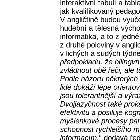
interaktivní tabulí a tab
jak kvalifikovaný pedago
V angličtině budou vyuč
hudební a tělesná výcho
informatika, a to z jedn
z druhé poloviny v angl
v lichých a sudých týdne
předpokladu, že bilingv
zvládnout obě řeči, ale t
Podle názoru některých 
lidé dokáží lépe orientov
jsou tolerantnější a výra
Dvojjazyčnost také pro
efektivitu a posiluje ko
myšlenkové procesy pamě
schopnost rychlejšího 
informacím
,“ dodává řed