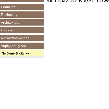
/home/kralovedvorsko_cz/www/
Podnikání
Rozhovory
Architektura
Historie
Názory/fotky/videa
Vtípky apríly atp.
Nejčtenější články