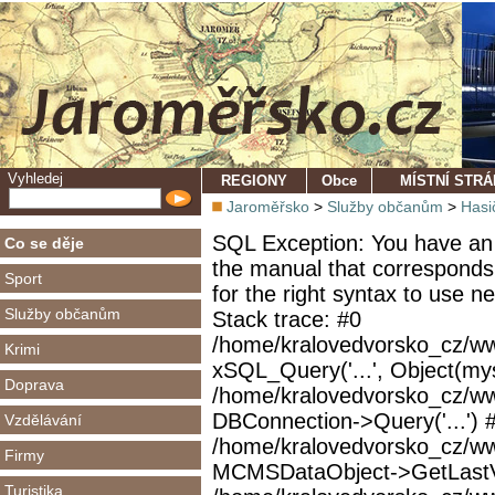
Vyhledej
REGIONY
Obce
MÍSTNÍ STR
Jaroměřsko
>
Služby občanům
>
Hasi
SQL Exception: You have an 
Co se děje
the manual that corresponds
Sport
for the right syntax to use 
Služby občanům
Stack trace: #0
/home/kralovedvorsko_cz/ww
Krimi
xSQL_Query('...', Object(mys
Doprava
/home/kralovedvorsko_cz/w
DBConnection->Query('...') 
Vzdělávání
/home/kralovedvorsko_cz/ww
Firmy
MCMSDataObject->GetLastVi
Turistika