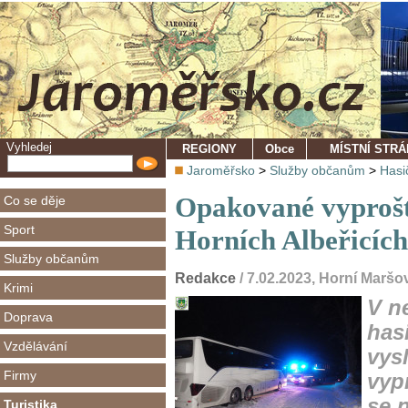
Vyhledej
REGIONY
Obce
MÍSTNÍ STR
Jaroměřsko
>
Služby občanům
>
Hasi
Opakované vyprošť
Co se děje
Sport
Horních Albeřicích
Služby občanům
Redakce
/ 7.02.2023, Horní Maršo
Krimi
V ne
Doprava
has
Vzdělávání
vys
Firmy
vyp
se 
Turistika