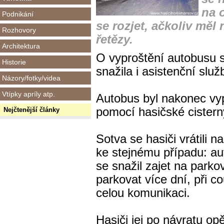
na 
Podnikání
se rozjet, ačkoliv měl
Rozhovory
řetězy.
Architektura
O vyproštění autobusu s
Historie
snažila i asistenční slu
Názory/fotky/videa
Vtípky apríly atp.
Autobus byl nakonec vy
pomocí hasičské cistern
Nejčtenější články
Sotva se hasiči vrátili n
ke stejnému případu:
aut
se snažil zajet na parko
parkovat více dní, při c
celou komunikaci.
Hasiči jej po návratu opě