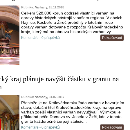
Rubrika:
Varhany
, 15.11.2018
Celkem 528.000 korun obdrželi vlastníci varhan na
opravy historických nástrojů v našem regionu. V obcích
Hajnice, Kocbeře a Žireč proběhly v letošním roce
opravy varhan dotované z rozpočtu Královéhradeckého
kraje, který má na obnovu historických varhan vy...
Komentáře - 0 příspěvků
Pokračování
ký kraj plánuje navýšit částku v grantu na
n
Rubrika:
Varhany
, 31.07.2017
Přestože je na Královédvorsku řada varhan v havarijním
stavu, dotační titul Královéhradeckého kraje na opravu
varhan zdejší vlastníci varhan nevyužívají. Výjimkou je
příkladná péče Domova sv. Josefa v Žirči, kde z tohoto
grantu každoročně čerpají statisíc...
Komentáře - 0 příspěvků
Pokračování