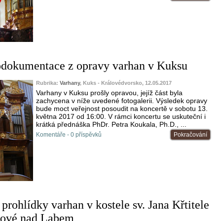
odokumentace z opravy varhan v Kuksu
Rubrika:
Varhany
, Kuks - Královédvorsko, 12.05.2017
Varhany v Kuksu prošly opravou, jejíž část byla
zachycena v níže uvedené fotogalerii. Výsledek opravy
bude moct veřejnost posoudit na koncertě v sobotu 13.
května 2017 od 16:00. V rámci koncertu se uskuteční i
krátká přednáška PhDr. Petra Koukala, Ph.D., ...
Komentáře - 0 příspěvků
Pokračování
rohlídky varhan v kostele sv. Jana Křtitele
lové nad Labem