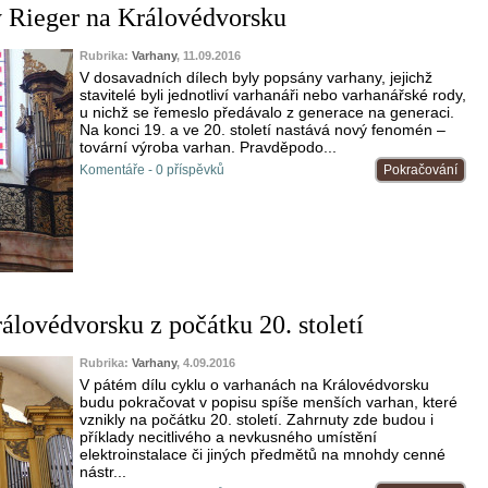
 Rieger na Královédvorsku
Rubrika:
Varhany
, 11.09.2016
V dosavadních dílech byly popsány varhany, jejichž
stavitelé byli jednotliví varhanáři nebo varhanářské rody,
u nichž se řemeslo předávalo z generace na generaci.
Na konci 19. a ve 20. století nastává nový fenomén –
tovární výroba varhan. Pravděpodo...
Komentáře - 0 příspěvků
Pokračování
álovédvorsku z počátku 20. století
Rubrika:
Varhany
, 4.09.2016
V pátém dílu cyklu o varhanách na Královédvorsku
budu pokračovat v popisu spíše menších varhan, které
vznikly na počátku 20. století. Zahrnuty zde budou i
příklady necitlivého a nevkusného umístění
elektroinstalace či jiných předmětů na mnohdy cenné
nástr...