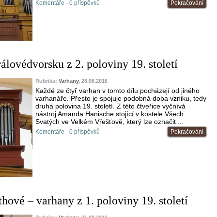
Komentáře - 0 příspěvků
Pokračování
álovédvorsku z 2. poloviny 19. století
Rubrika:
Varhany
, 28.08.2016
Každé ze čtyř varhan v tomto dílu pocházejí od jiného
varhanáře. Přesto je spojuje podobná doba vzniku, tedy
druhá polovina 19. století. Z této čtveřice vyčnívá
nástroj Amanda Hanische stojící v kostele Všech
Svatých ve Velkém Vřešťově, který lze označit ...
Komentáře - 0 příspěvků
Pokračování
hové – varhany z 1. poloviny 19. století