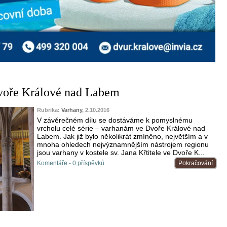
voře Králové nad Labem
Rubrika:
Varhany
, 2.10.2016
V závěrečném dílu se dostáváme k pomyslnému
vrcholu celé série – varhanám ve Dvoře Králové nad
Labem. Jak již bylo několikrát zmíněno, největším a v
mnoha ohledech nejvýznamnějším nástrojem regionu
jsou varhany v kostele sv. Jana Křtitele ve Dvoře K...
Komentáře - 0 příspěvků
Pokračování