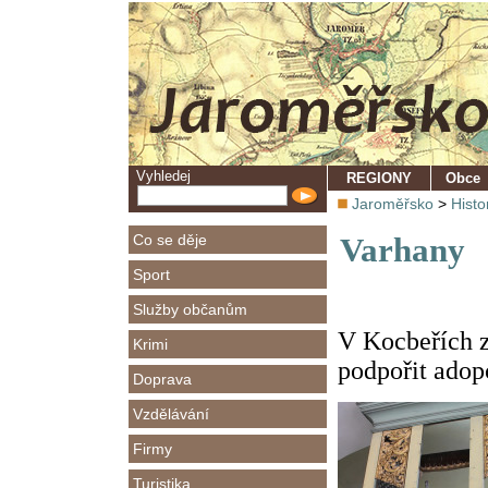
Vyhledej
REGIONY
Obce
Jaroměřsko
>
Histo
Co se děje
Varhany
Sport
Služby občanům
V Kocbeřích z
Krimi
podpořit adopc
Doprava
Vzdělávání
Firmy
Turistika