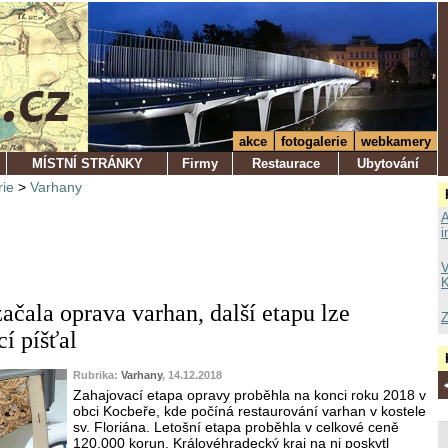
akce
fotogalerie
webkamery
MÍSTNÍ STRÁNKY
Firmy
Restaurace
Ubytování
rie
>
Varhany
A
i
V
K
ačala oprava varhan, další etapu lze
Z
í píšťal
Rubrika:
Varhany
, 14.12.2018
Zahajovací etapa opravy proběhla na konci roku 2018 v
obci Kocbeře, kde počíná restaurování varhan v kostele
sv. Floriána. Letošní etapa proběhla v celkové ceně
120.000 korun. Královéhradecký kraj na ni poskytl