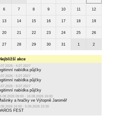
6
7
8
9
10
11
12
13
14
15
16
17
18
19
20
21
22
23
24
25
26
27
28
29
30
31
1
2
Nejbližší akce
.07.2026 - 4.07.2027
egitimní nabídka půjčky
.07.2026 - 5.07.2027
egitimní nabídka půjčky
.07.2026 - 9.07.2027
egitimní nabídka půjčky
5.08.2026 09:00 - 16.08.2026 16:00
ašinky a hračky ve Výtopně Jaroměř
.09.2026 16:00 - 5.09.2026 23:30
DAROS FEST