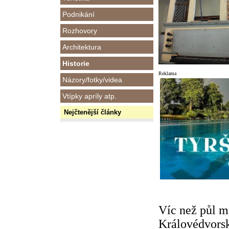
Podnikání
Rozhovory
Architektura
Historie
Reklama
Názory/fotky/videa
Vtípky apríly atp.
Nejčtenější články
Víc než půl m
Královédvorsk