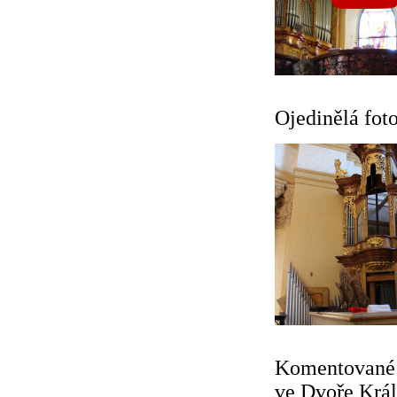
Ojedinělá fot
Komentované p
ve Dvoře Krá