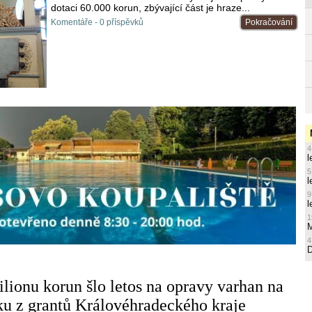
dotaci 60.000 korun, zbývající část je hraze...
Komentáře - 0 příspěvků
Pokračování
4
l
5
l
9
l
1
M
4
ilionu korun šlo letos na opravy varhan na
u z grantů Královéhradeckého kraje