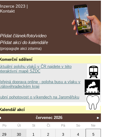
Inzerce 2023
|
Kontakt
Přidat článek/foto/video
Přidat akci do kalendáře
(propagujte akci zdarma)
Komerční sdělení
ktuální polohu vlaků v ČR najdete v této
nteraktivní mapě SŽDC
eřejná doprava online - poloha busu a vlaku v
rálovéhradeckém kraji
ubní pohotovost o víkendech na Jaroměřsku
Kalendář akcí
červenec 2026
Po
Út
St
Čt
Pá
So
Ne
29
30
1
2
3
4
5