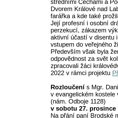
středními Čechami a Po
Dvorem Králové nad Lab
farářka a kde také prožil
Její profesní i osobní 
perzekucí, zákazem výk
aktivní účastí v disentu
vstupem do veřejného ži
Především však byla žen
odpovědnost za svět kol
zpracovali žáci králové
2022 v rámci projektu
P
Rozloučení
s Mgr. Dan
v evangelickém kostele
(nám. Odboje 1128)
v sobotu 27. prosince 
Na přání paní Brodské 