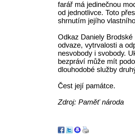
farář má jedinečnou moc
od jednotlivce. Toto pře
shrnutím jejího vlastního
Odkaz Daniely Brodské 
odvaze, vytrvalosti a o
nesvobody i svobody. Uk
bezpráví může mít podo
dlouhodobé služby druh
Čest její památce.
Zdroj: Paměť národa