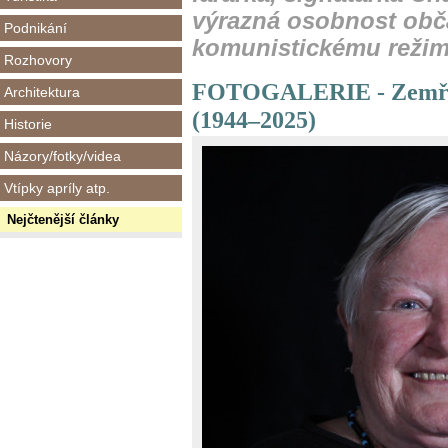
výrazná osobnost obč
Podnikání
komunistickému režim
Rozhovory
FOTOGALERIE - Zemřel
Architektura
(1944–2025)
Historie
Názory/fotky/videa
Vtípky apríly atp.
Nejčtenější články