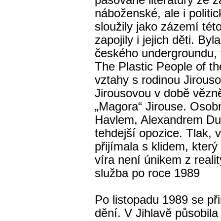
pašované literatury ze 
náboženské, ale i polit
sloužily jako zázemí tét
zapojily i jejich děti. B
českého undergroundu, v
The Plastic People of th
vztahy s rodinou Jirous
Jirousovou v době vězně
„Magora“ Jirouse. Osob
Havlem, Alexandrem Du
tehdejší opozice. Tlak, 
přijímala s klidem, kter
víra není únikem z realit
služba po roce 1989
Po listopadu 1989 se př
dění. V Jihlavě působil