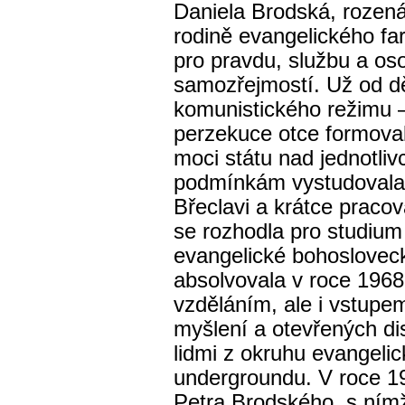
Daniela Brodská, rozená
rodině evangelického far
pro pravdu, službu a o
samozřejmostí. Už od dě
komunistického režimu –
perzekuce otce formoval
moci státu nad jednotli
podmínkám vystudovala 
Břeclavi a krátce pracov
se rozhodla pro studiu
evangelické bohosloveck
absolvovala v roce 1968
vzděláním, ale i vstupem
myšlení a otevřených di
lidmi z okruhu evangelic
undergroundu. V roce 19
Petra Brodského, s nímž