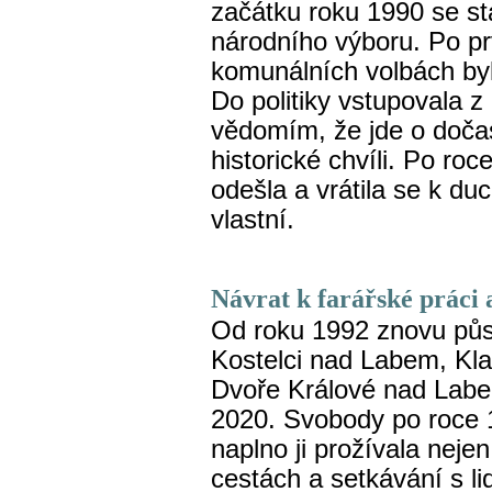
začátku roku 1990 se s
národního výboru. Po p
komunálních volbách byl
Do politiky vstupovala z
vědomím, že jde o doča
historické chvíli. Po roc
odešla a vrátila se k duc
vlastní.
Návrat k farářské práci 
Od roku 1992 znovu půso
Kostelci nad Labem, Kla
Dvoře Králové nad Labem
2020. Svobody po roce 1
naplno ji prožívala nejen 
cestách a setkávání s l