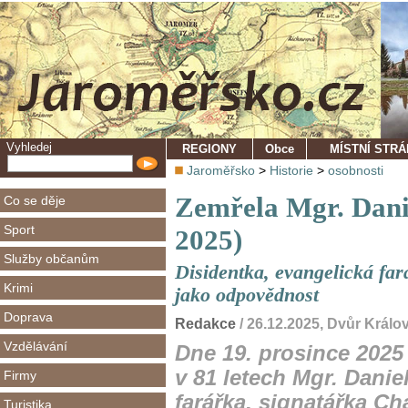
Vyhledej
REGIONY
Obce
MÍSTNÍ STR
Jaroměřsko
>
Historie
>
osobnosti
Zemřela Mgr. Dani
Co se děje
Sport
2025)
Služby občanům
Disidentka, evangelická far
Krimi
jako odpovědnost
Doprava
Redakce
/ 26.12.2025, Dvůr Král
Vzdělávání
Dne 19. prosince 2025
v 81 letech Mgr. Danie
Firmy
farářka, signatářka Ch
Turistika