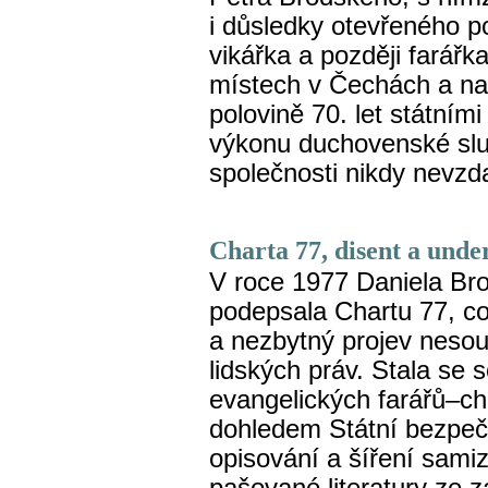
i důsledky otevřeného p
vikářka a později farářk
místech v Čechách a na 
polovině 70. let státním
výkonu duchovenské služ
společnosti nikdy nevzda
Charta 77, disent a und
V roce 1977 Daniela Br
podepsala Chartu 77, c
a nezbytný projev neso
lidských práv. Stala se 
evangelických farářů–cha
dohledem Státní bezpečn
opisování a šíření samiz