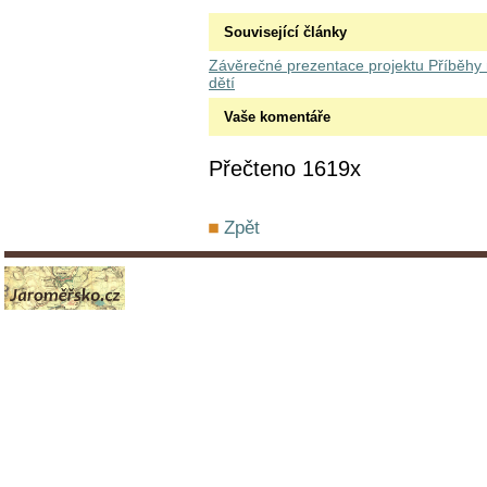
Související články
Závěrečné prezentace projektu Příběhy
dětí
Vaše komentáře
Přečteno 1619x
Zpět