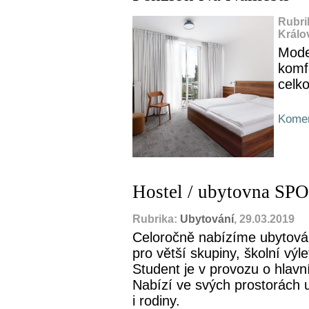
Rubri
Králo
Mode
komf
celk
Komen
Hostel / ubytovna SPO
Rubrika:
Ubytování
, 29.03.2019
Celoročně nabízíme ubytován
pro větší skupiny, školní výl
Student je v provozu o hlavn
Nabízí ve svých prostorách u
i rodiny.