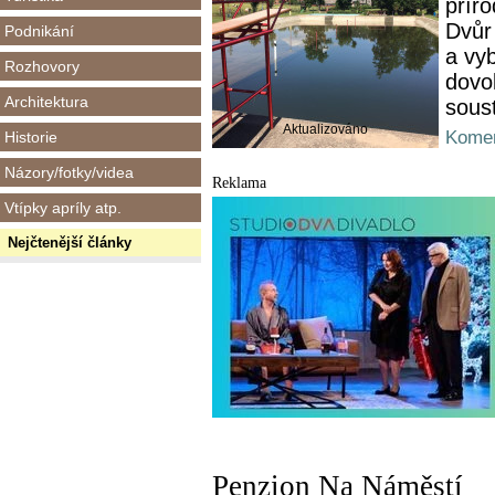
přír
Dvůr
Podnikání
a vyb
Rozhovory
dovol
Architektura
sous
Aktualizováno
Komen
Historie
Názory/fotky/videa
Reklama
Vtípky apríly atp.
Nejčtenější články
Penzion Na Náměstí