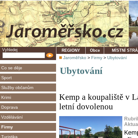
Vyhledej
REGIONY
Obce
MÍSTNÍ STR
Jaroměřsko
>
Firmy
>
Ubytování
Co se děje
Ubytování
Sport
Služby občanům
Kemp a koupaliště v La
Krimi
letní dovolenou
Doprava
Vzdělávání
Rubri
Aktua
Firmy
Kemp
Turistika