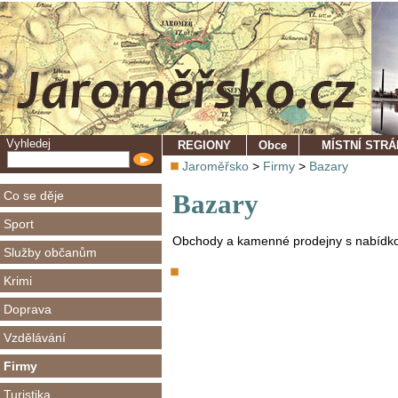
Vyhledej
REGIONY
Obce
MÍSTNÍ STR
Jaroměřsko
>
Firmy
>
Bazary
Co se děje
Bazary
Sport
Obchody a kamenné prodejny s nabídko
Služby občanům
Krimi
Doprava
Vzdělávání
Firmy
Turistika