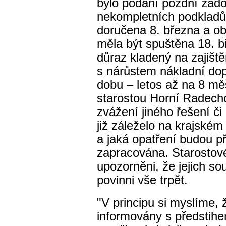
bylo podání pozdní žádo
nekompletních podkladů 
doručena 8. března a ob
měla být spuštěna 18. 
důraz kladený na zajiště
s nárůstem nákladní dop
dobu – letos až na 8 mě
starostou Horní Radec
zvážení jiného řešení či
již záleželo na krajském
a jaká opatření budou p
zapracována.
Starostov
upozorněni, že jejich so
povinni vše trpět.
"V principu si myslíme,
informovány s předstih