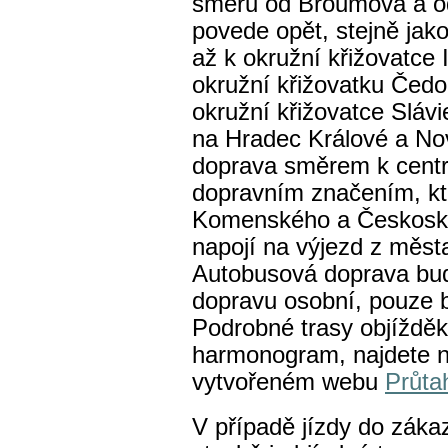
směru od Broumova a od
povede opět, stejně jako
až k okružní křižovatce I
okružní křižovatku Čedo
okružní křižovatce Slávi
na Hradec Králové a No
doprava směrem k centru
dopravním značením, kte
Komenského a Českoskal
napojí na výjezd z města
Autobusová doprava bu
dopravu osobní, pouze 
Podrobné trasy objížděk 
harmonogram, najdete n
vytvořeném webu
Průta
V případě jízdy do záka