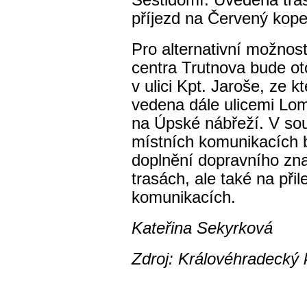
Šestidomí. Uvedená tras
příjezd na Červený kope
Pro alternativní možnost
centra Trutnova bude o
v ulici Kpt. Jaroše, ze k
vedena dále ulicemi Lom
na Úpské nábřeží. V sou
místních komunikacích 
doplnění dopravního zn
trasách, ale také na při
komunikacích.
Kateřina Sekyrková
Zdroj: Královéhradecký k