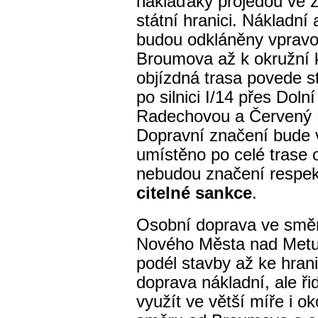
náklaďáky projedou ve 
státní hranici. Nákladní
budou odkláněny vpravo 
Broumova až k okružní k
objízdná trasa povede st
po silnici I/14 přes Dol
Radechovou a Červený 
Dopravní značení bude v
umístěno po celé trase 
nebudou značení respekt
citelné sankce
.
Osobní doprava ve směr
Nového Města nad Metu
podél stavby až ke hrani
doprava nákladní, ale ři
využít ve větší míře i o