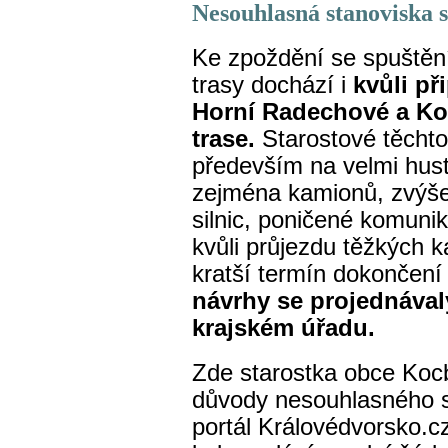
Nesouhlasná stanoviska s
Ke zpoždění se spuštěn
trasy dochází i
kvůli p
Horní Radechové a Koc
trase.
Starostové těchto
především na velmi hust
zejména kamionů, zvýšen
silnic, poničené komuni
kvůli průjezdu těžkých 
kratší termín dokončení
návrhy se projednával
krajském úřadu.
Zde starostka obce Koc
důvody nesouhlasného st
portál Královédvorsko.c