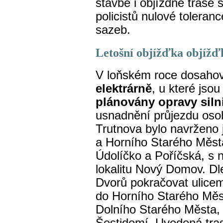
stavbě i objízdné trase s
policistů nulové toleranc
sazeb.
Letošní objížďka objížď
V loňském roce dosahov
elektrárně
, u které jso
plánovány opravy siln
usnadnění průjezdu osob
Trutnova bylo navrženo 
a Horního Starého Měst
Údolíčko a Poříčská, s 
lokalitu Nový Domov. Dle
Dvorů pokračovat ulice
do Horního Starého Měs
Dolního Starého Města, 