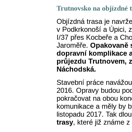
Trutnovsko na objízdné 
Objízdná trasa je navržen
v Podkrkonoší a Úpici, z
I/37 přes Kocbeře a Cho
Jaroměře.
Opakovaně s
dopravní komplikace a
průjezdu Trutnovem, z
Náchodská.
Stavební práce navážou 
2016. Opravy budou po
pokračovat na obou konc
komunikace a měly by b
listopadu 2017. Tak dlo
trasy
, které již známe z