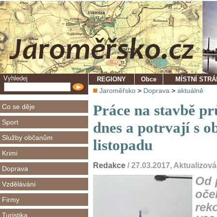
Vyhledej
REGIONY
Obce
MÍSTNÍ STR
Jaroměřsko
>
Doprava
>
aktuálně
Práce na stavbě pr
Co se děje
Sport
dnes a potrvají s 
Služby občanům
listopadu
Krimi
Redakce
/ 27.03.2017, Aktuali
Doprava
Od 
Vzdělávání
oče
Firmy
rek
Turistika