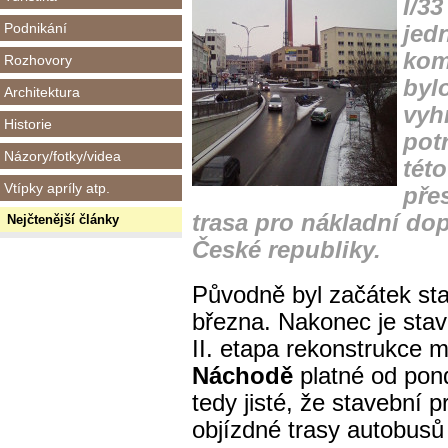
I/3
Podnikání
jed
kom
Rozhovory
byl
Architektura
vyh
Historie
potr
Názory/fotky/videa
tét
Vtípky apríly atp.
pře
trasa pro nákladní do
Nejčtenější články
České republiky.
Původně byl začátek st
března. Nakonec je stav
II. etapa rekonstrukce m
Náchodě
platné od pon
tedy jisté, že stavební 
objízdné trasy autobusů 