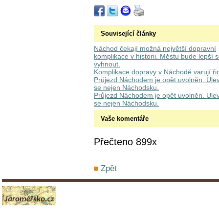
Související články
Náchod čekají možná největší dopravní
komplikace v historii. Městu bude lepší 
vyhnout.
Komplikace dopravy v Náchodě varují ři
Průjezd Náchodem je opět uvolněn. Ulev
se nejen Náchodsku.
Průjezd Náchodem je opět uvolněn. Ulev
se nejen Náchodsku.
Vaše komentáře
Přečteno 899x
Zpět