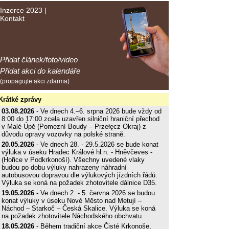
Inzerce 2023
|
Kontakt
Přidat článek/foto/video
Přidat akci do kalendáře
(propagujte akci zdarma)
Krátké zprávy
03.08.2026
- Ve dnech 4.–6. srpna 2026 bude vždy od
8:00 do 17:00 zcela uzavřen silniční hraniční přechod
v Malé Úpě (Pomezní Boudy – Przełęcz Okraj) z
důvodu opravy vozovky na polské straně.
20.05.2026
- Ve dnech 28. - 29.5.2026 se bude konat
výluka v úseku Hradec Králové hl.n. - Hněvčeves -
(Hořice v Podkrkonoší). Všechny uvedené vlaky
budou po dobu výluky nahrazeny náhradní
autobusovou dopravou dle výlukových jízdních řádů.
Výluka se koná na požadek zhotovitele dálnice D35.
19.05.2026
- Ve dnech 2. - 5. června 2026 se budou
konat výluky v úseku Nové Město nad Metují –
Náchod – Starkoč – Česká Skalice. Výluka se koná
na požadek zhotovitele Náchodského obchvatu.
18.05.2026
- Během tradiční akce Čisté Krkonoše,