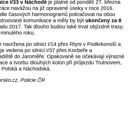
nice I/33 v Náchodě
je platné od pondělí 27. března
ráce navážou na již opravené úseky v roce 2016.
dle časových harmonogramů pokračovat na obou
nstruované komunikace a měly by být
ukončeny za 8
padu 2017. Tak dlouho budou také trvat objízdné trasy,
z minulého roku.
e navržena po silnici I/14 přes Rtyni v Podkrkonoší a
 je vedena po silnici I/37 přes Kocbeře a
adiště do Jaroměře. Opakovaně se očekávají výrazné
ace a tvorbu dlouhých kolon při průjezdu Trutnovem,
h Polská a Náchodská.
rsko.cz, Policie ČR