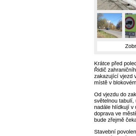
Zobr
Krátce před poled
Řidič zahraniční
zakazující vjezd
místě v blokovém 
Od vjezdu do zaká
světelnou tabulí, 
nadále hlídkují v
doprava ve městě 
bude zřejmě čekat
Stavební povolen