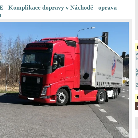
 Komplikace dopravy v Náchodě - oprava
m
A
i
V
K
Z