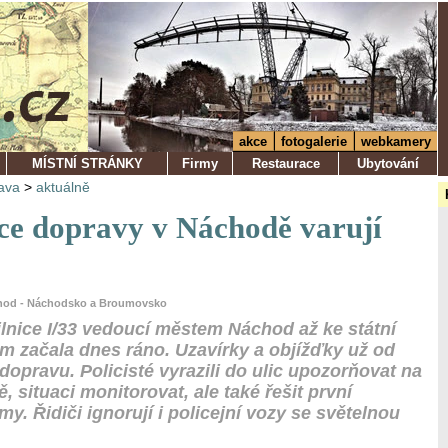
akce
fotogalerie
webkamery
MÍSTNÍ STRÁNKY
Firmy
Restaurace
Ubytování
ava
>
aktuálně
e dopravy v Náchodě varují
chod - Náchodsko a Broumovsko
lnice I/33 vedoucí městem Náchod až ke státní
em začala dnes ráno. Uzavírky a objížďky už od
dopravu. Policisté vyrazili do ulic upozorňovat na
 situaci monitorovat, ale také řešit první
y. Řidiči ignorují i policejní vozy se světelnou