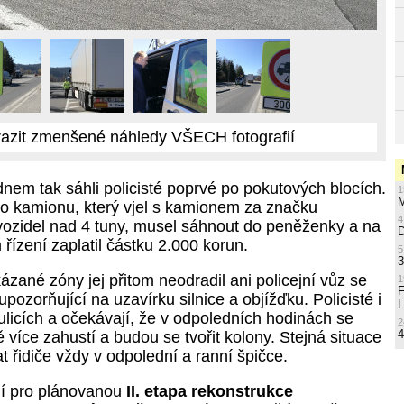
azit zmenšené náhledy VŠECH fotografií
nem tak sáhli policisté poprvé po pokutových blocích.
1
M
ho kamionu, který vjel s kamionem za značku
4
 vozidel nad 4 tuny, musel sáhnout do peněženky a na
řízení zaplatil částku 2.000 korun.
5
3
zané zóny jej přitom neodradil ani policejní vůz se
1
upozorňující na uzavírku silnice a objížďku. Policisté i
L
 ulicích a očekávají, že v odpoledních hodinách se
2
4
více zahustí a budou se tvořit kolony. Stejná situace
 řidiče vždy v odpolední a ranní špičce.
í pro plánovanou
II. etapa rekonstrukce