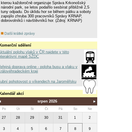
kterou každoročně organizuje Správa Krkonošský
národní park, se letos podařilo sesbírat přibližně 2,5
tuny odpadu. Do úklidu hor se během pátku a soboty
zapojilo zhruba 300 pracovníků Správy KRNAP,
dobrovolníků i návštěvníků hor. (Zdroj: KRNAP)
Další krátké zprávy
Komerční sdělení
ktuální polohu vlaků v ČR najdete v této
nteraktivní mapě SŽDC
eřejná doprava online - poloha busu a vlaku v
rálovéhradeckém kraji
ubní pohotovost o víkendech na Jaroměřsku
Kalendář akcí
srpen 2026
Po
Út
St
Čt
Pá
So
Ne
27
28
29
30
31
1
2
3
4
5
6
7
8
9