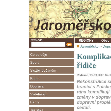
Vyhledej
REGIONY
Obce
Jaroměřsko
>
Dopr
Komplikac
Co se děje
Sport
řidiče
Služby občanům
Redakce
/ 27.03.2017, Ná
Krimi
Rekonstrukce si
Doprava
hranici s Polsk
rána komplikují 
Vzdělávání
změny v dopravě,
dopravní problém
Firmy
cedulí.
Turistika