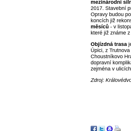
mezinárodní sil
2017.
Stavební p
Opravy budou po
koncích již reko
měsíců
- v listo
které již známe 
Objízdná trasa
j
Úpici, z Trutnova
Choustníkovo Hr
dopravní komplik
zejména v ulicíc
Zdroj: Královédvo