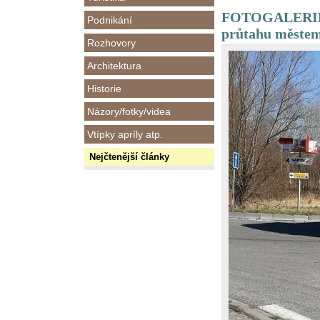
FOTOGALERIE -
Podnikání
průtahu měste
Rozhovory
Architektura
Historie
Názory/fotky/videa
Vtípky apríly atp.
Nejčtenější články