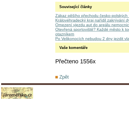
Související články
Zákaz pěšího přechodu česko-polských 
Královéhradecký kraj nařídil zakrývání d
Omezení vjezdu aut do areálu nemocni
Otevřená sportoviště? Každé město k tomu
otazníkem
Po Velikonocích nebudou 2 dny jezdit vl
Vaše komentáře
Přečteno 1556x
Zpět