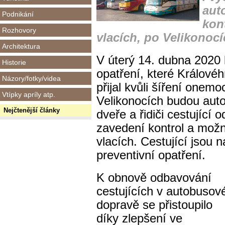
aut
Podnikání
kon
Rozhovory
vlacích, po Velikonocí
Architektura
V úterý 14. dubna 2020 
Historie
opatření, které Královéh
Názory/fotky/videa
přijal kvůli šíření one
Vtípky apríly atp.
Velikonocích budou auto
Nejčtenější články
dveře a řidiči cestující
zavedení kontrol a možn
vlacích. Cestující jsou 
preventivní opatření.
K obnově odbavování
cestujících v autobusov
dopravě se přistoupilo
díky zlepšení ve