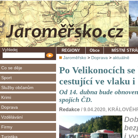
Vyhledej
REGIONY
Obce
MÍSTNÍ STR
Jaroměřsko
>
Doprava
>
aktuálně
Po Velikonocích se
Co se děje
Sport
cestující ve vlaku 
Služby občanům
Od 14. dubna bude obnoven 
Krimi
spojích ČD.
Doprava
Redakce
/ 9.04.2020, KRÁLOV
Vzdělávání
Dob
bez
Firmy
i v
Turistika