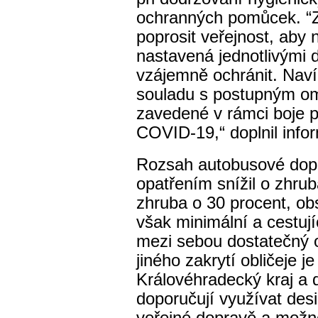
ochranných pomůcek. “Z
poprosit veřejnost, aby 
nastavená jednotlivými d
vzájemně ochránit. Navíc
souladu s postupným om
zavedené v rámci boje p
COVID-19,“
doplnil info
Rozsah autobusové dopr
opatřením snížil o zhru
zhruba o 30 procent, obs
však minimální a cestují
mezi sebou dostatečný o
jiného zakrytí obličeje 
Královéhradecký kraj a 
doporučují využívat des