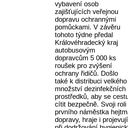
vybavení osob
zajišťujících veřejnou
dopravu ochrannými
pomůckami.
V závěru
tohoto týdne předal
Královéhradecký kraj
autobusovým
dopravcům 5 000 ks
roušek pro zvýšení
ochrany řidičů. Došlo
také k distribuci velkého
množství dezinfekčních
prostředků, aby se cestu
cítit bezpečně.
Svoji rol
prvního náměstka hejtm
dopravy, hraje i
projevuj
při dodržování hygienic