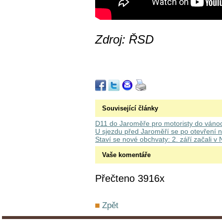
Zdroj: ŘSD
Související články
D11 do Jaroměře pro motoristy do vánoc
U sjezdu před Jaroměří se po otevření
Staví se nové obchvaty: 2. září začali v 
Vaše komentáře
Přečteno 3916x
Zpět