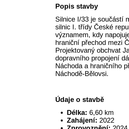
Popis stavby
Silnice I/33 je součástí 
silnic I. třídy České re
významem, kdy napojuje 
hraniční přechod mezi 
Projektovaný obchvat J
dopravního propojení dá
Náchoda a hraničního p
Náchodě-Bělovsi.
Údaje o stavbě
Délka:
6,60 km
Zahájení:
2022
Zprovoznění:
2024