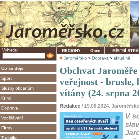
Vyhledej
REGIONY
Obce
MÍSTNÍ STR
Jaroměřsko
>
Doprava
>
aktuálně
Obchvat Jaroměře 
Co se děje
Sport
veřejnost - brusle,
Služby občanům
vítány (24. srpna 2
Krimi
Redakce
/ 19.08.2024, Jaroměřsk
Doprava
V s
Vzdělávání
sla
Firmy
Jar
Turistika