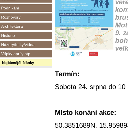
veř
Podnikání
kom
brus
Rozhovory
Mot
Architektura
9. z
Historie
boh
Názory/fotky/videa
velk
Vtípky apríly atp.
Nejčtenější články
Termín:
Sobota 24. srpna do 10 
Místo konání akce:
50.3851689N, 15.9598