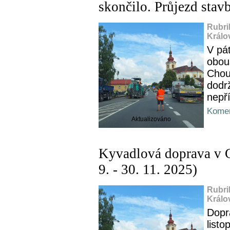
skončilo. Průjezd stav
Rubri
Králo
V pát
obou
Chous
dodrž
nepř
Komen
Aktualizováno
Kyvadlová doprava v C
9. - 30. 11. 2025)
Rubri
Králo
Dopr
listo