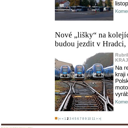
listo
Komen
Nové „lišky“ na kolej
budou jezdit v Hradci,
Rubri
KRAJ,
Na r
kraji
Pols
moto
vyrá
Komen
|<
<
1
2
3
4
5
6
7
8
9
10
11
>
>|