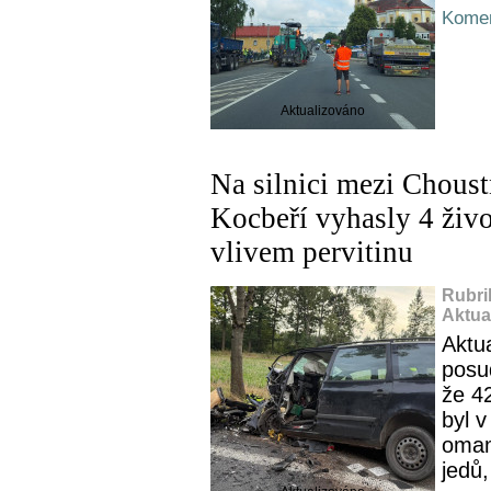
Komen
Aktualizováno
Na silnici mezi Chous
Kocbeří vyhasly 4 živo
vlivem pervitinu
Rubri
Aktua
Aktu
posud
že 42
byl 
omam
jedů,