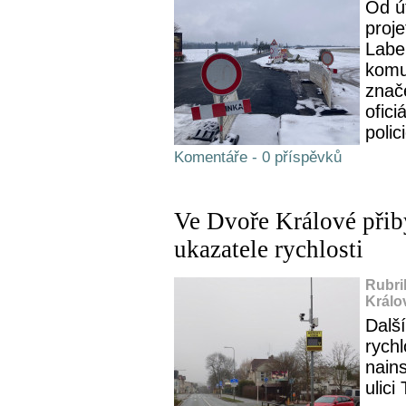
Od út
proje
Labe
komu
znače
ofici
polic
Komentáře - 0 příspěvků
Ve Dvoře Králové přib
ukazatele rychlosti
Rubri
Králo
Další
rychl
nains
ulici