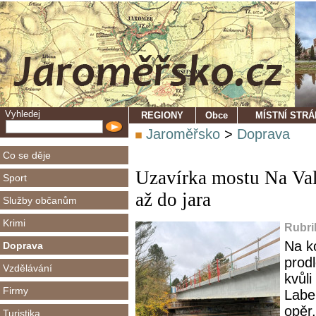
Vyhledej
REGIONY
Obce
MÍSTNÍ STR
Jaroměřsko
>
Doprava
Co se děje
Uzavírka mostu Na Val
Sport
až do jara
Služby občanům
Krimi
Rubri
Na k
Doprava
prod
Vzdělávání
kvůl
Firmy
Labe
opěr,
Turistika