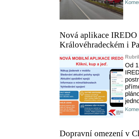
Komen
Nová aplikace IREDO n
Královéhradeckém i Pa
Rubri
Od 1
IREDO
postr
přím
plán
jedn
Komen
Dopravní omezení v Ch