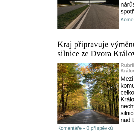
nárůs
spotř
Komen
Kraj připravuje výměn
silnice ze Dvora Králo
Rubri
Králo
Mezi
komu
celk
Králo
nech
siln
nad 
Komentáře - 0 příspěvků