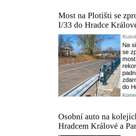
Most na Plotišti se zpr
I/33 do Hradce Králov
Rubri
Na si
se zp
most
reko
padn
zdar
do H
Komen
Osobní auto na kolejí
Hradcem Králové a Pa