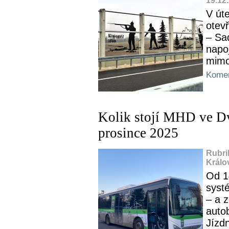
19.12
V út
otev
– Sa
napoj
mimo
Komen
Kolik stojí MHD ve Dv
prosince 2025
Rubri
Králo
Od 1
syst
– a 
auto
Jízd