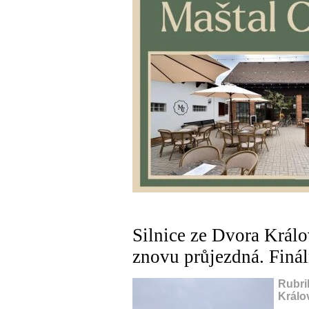
Silnice ze Dvora Král
znovu průjezdná. Finál
Rubri
Králo