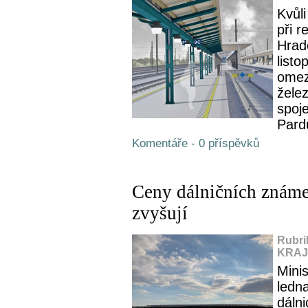
Kvůl
při r
Hradc
list
omez
želez
spoj
Pardu
Komentáře - 0 příspěvků
Ceny dálničních známe
zvyšují
Rubri
KRAJ,
Mini
ledna
dáln