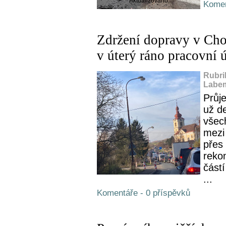
Aktualizováno
Komen
Zdržení dopravy v Cho
v úterý ráno pracovní 
Rubri
Labem
Průj
už de
všec
mezi
přes
reko
částí
...
Komentáře - 0 příspěvků