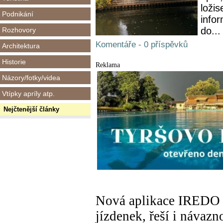
loži
Podnikání
info
do...
Rozhovory
Komentáře - 0 příspěvků
Architektura
Historie
Reklama
Názory/fotky/videa
Vtípky apríly atp.
Nejčtenější články
Nová aplikace IREDO 
jízdenek, řeší i návazn