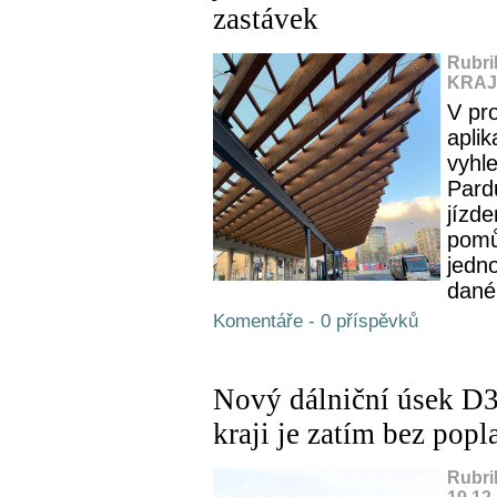
zastávek
Rubri
KRAJ,
V pr
apli
vyhl
Pard
jízd
pomů
jedno
dané
Komentáře - 0 příspěvků
Nový dálniční úsek D
kraji je zatím bez popl
Rubri