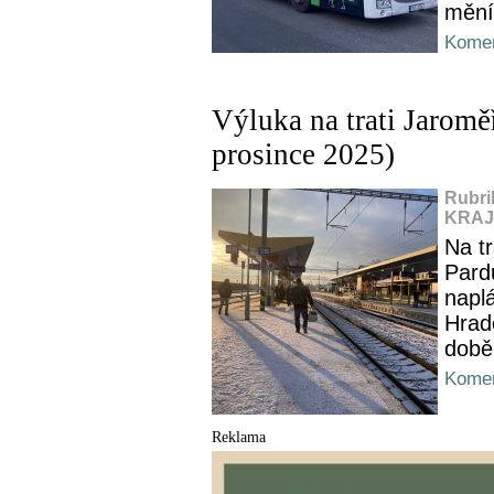
mění
Komen
Výluka na trati Jaromě
prosince 2025)
Rubri
KRAJ,
Na t
Pard
napl
Hrade
době
Komen
Reklama