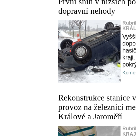
První sníh v nižších p
dopravní nehody
Rubri
KRÁL
Vyšš
dopo
hasi
kraji
pokrý
Komen
Rekonstrukce stanice 
provoz na železnici m
Králové a Jaroměří
Rubri
KRAJ,