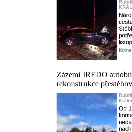
Rubri
KRÁL
Nároč
cestu
Stéb
potře
listo
Komen
Zázemí IREDO autobus
rekonstrukce přestěho
Rubri
Králo
Od 1
kont
neda
nach