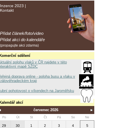
Inzerce 2023
|
Kontakt
Přidat článek/foto/video
Přidat akci do kalendáře
(propagujte akci zdarma)
Komerční sdělení
ktuální polohu vlaků v ČR najdete v této
nteraktivní mapě SŽDC
eřejná doprava online - poloha busu a vlaku v
rálovéhradeckém kraji
ubní pohotovost o víkendech na Jaroměřsku
Kalendář akcí
červenec 2026
Po
Út
St
Čt
Pá
So
Ne
29
30
1
2
3
4
5