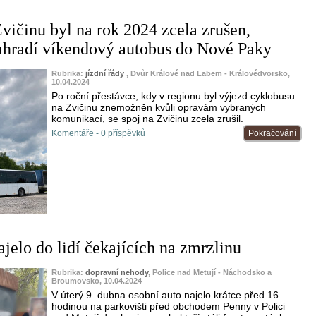
vičinu byl na rok 2024 zcela zrušen,
ahradí víkendový autobus do Nové Paky
Rubrika:
jízdní řády
, Dvůr Králové nad Labem - Královédvorsko,
10.04.2024
Po roční přestávce, kdy v regionu byl výjezd cyklobusu
na Zvičinu znemožněn kvůli opravám vybraných
komunikací, se spoj na Zvičinu zcela zrušil.
Komentáře - 0 příspěvků
Pokračování
jelo do lidí čekajících na zmrzlinu
Rubrika:
dopravní nehody
, Police nad Metují - Náchodsko a
Broumovsko, 10.04.2024
V úterý 9. dubna osobní auto najelo krátce před 16.
hodinou na parkovišti před obchodem Penny v Polici