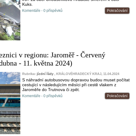
Kuks.
Komentáře - 0 příspěvků
Pokračování
eznici v regionu: Jaroměř - Červený
 dubna - 11. května 2024)
Rubrika:
jízdní řády
, KRÁLOVÉHRADECKÝ KRAJ, 11.04.2024
S náhradní autobusovou dopravou budou muset počítat
cestující v následujícím měsíci při cestě vlakem z
Jaroměře do Trutnova či zpět.
Komentáře - 0 příspěvků
Pokračování