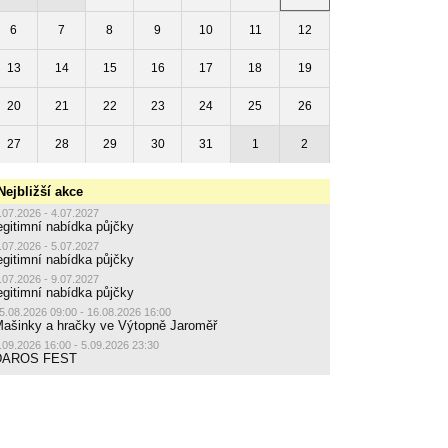
6
7
8
9
10
11
12
13
14
15
16
17
18
19
20
21
22
23
24
25
26
27
28
29
30
31
1
2
Nejbližší akce
.07.2026 - 4.07.2027
egitimní nabídka půjčky
.07.2026 - 5.07.2027
egitimní nabídka půjčky
.07.2026 - 9.07.2027
egitimní nabídka půjčky
5.08.2026 09:00 - 16.08.2026 16:00
ašinky a hračky ve Výtopně Jaroměř
.09.2026 16:00 - 5.09.2026 23:30
DAROS FEST