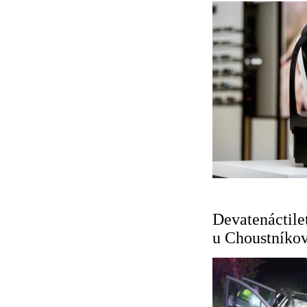
Devatenáctilet
u Choustníkov