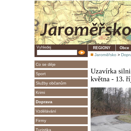
Vyhledej
REGIONY
Obce
Jaroměřsko
>
Dopr
Co se děje
Uzavírka silni
Sport
května - 13. ř
Služby občanům
Krimi
Doprava
Vzdělávání
Firmy
Turistika