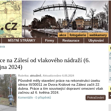
akce
fotogalerie
webkamery
MÍSTNÍ STRÁNKY
Firmy
Restaurace
Ubytování
ava
A
i
ce na Zálesí od vlakového nádraží (6.
íjna 2024)
V
K
Rubrika:
aktuálně
, Aktualizováno 6.05.2024
Z
Původně měly stavební práce na rekonstrukci úseku
silnice III/30011 ze Dvora Králové na Zálesí začít 22.
dubna. Práce a tím související dopravní omezení však
začnou až 6. května 2024.
Komentáře - 0 příspěvků
Pokračování