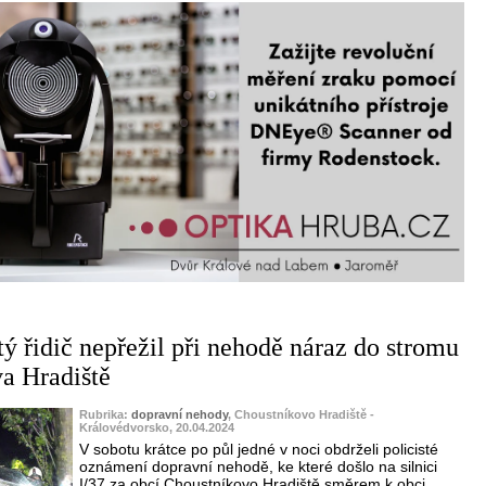
ý řidič nepřežil při nehodě náraz do stromu
a Hradiště
Rubrika:
dopravní nehody
, Choustníkovo Hradiště -
Královédvorsko, 20.04.2024
V sobotu krátce po půl jedné v noci obdrželi policisté
oznámení dopravní nehodě, ke které došlo na silnici
I/37 za obcí Choustníkovo Hradiště směrem k obci