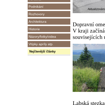
Podnikání
Aktualizován
Rozhovory
Architektura
Dopravní omez
Historie
V kraji začín
souvisejících 
Názory/fotky/videa
Vtípky apríly atp.
Nejčtenější články
Aktualizován
Labská stezka