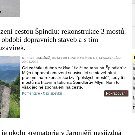
o
ení cestou Špindlu: rekonstrukce 3 mostů.
á období dopravních staveb a s tím
uzavírek.
Rubrika:
aktuálně
, KRÁLOVÉHRADECKÝ KRAJ, Aktualizováno
29.04.2024
4
Od začátku dubna zažívají řidiči na tahu na Špindlerův
l
Mlýn dopravní omezení související se stavebními
5
pracemi na rekonstrukci tzv. "polských mostů", tedy tří
l
mostů na hlavním tahu na Špindlerův Mlýn. Není to
9
však jediné zpomalení na cestě.
l
Komentáře - 0 příspěvků
Pokračování
1
M
4
o
 je okolo krematoria v Jaroměři nesjízdná