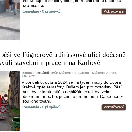
nad Metují do skupiny osob, kteří stáli frontu u stánku
na zmrzlinu.
Komentáře - 0 příspěvků
Pokračování
pěší ve Fügnerově a Jiráskově ulici dočasně
kvůli stavebním pracem na Karlově
Rubrika:
aktuálně
, Dvůr Králové nad Labem - Královédvorsko,
9.04.2024
V pondělí 8. dubna 2024 se na týden vrátily do Dvora
Králové opět semafory. Ovšem jen pro motoristy. Pěší
musí být v tomto sítě a nejbližším okolí být velmi
obezřetní - moc bezpečno tu pro ně není. Dá se říci, že
jsou ignorováni.
Komentáře - 0 příspěvků
Pokračování