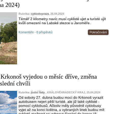
na 2024)
Rubrika:
cyklodoprava
, 26.04.2024
Téměř 2 kilometry navíc musí cyklisté ujet a turisté ujít
kvůli omezení na Labské stezce u Jaroměře.
Komentáře - 0 příspěvků
Pokračování
Krkonoš vyjedou o měsíc dříve, změna
slední chvíli
Rubrika:
jízdní řády
, KRÁLOVÉHRADECKÝ KRAJ, 25.04.2024
Od soboty 27. dubna budou moci do Krkonoš vyrazit
autobusem nejen pěší turisté, ale již také cyklisté -
pomocí cyklobusů. Ačkoliv měly původně cyklobusy
vyjet až na konci května, u vybraných linek budou mít
cyklisté možnost se vyhnout šlapání do kopce již...