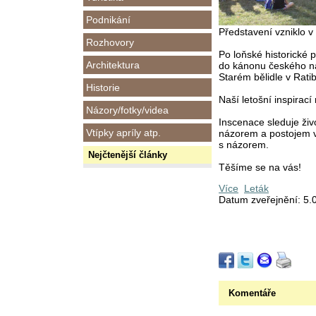
Podnikání
Představení vzniklo v
Rozhovory
Po loňské historické 
Architektura
do kánonu českého ná
Starém bělidle v Ratib
Historie
Naší letošní inspirac
Názory/fotky/videa
Inscenace sleduje ži
Vtípky apríly atp.
názorem a postojem v
s názorem.
Nejčtenější články
Těšíme se na vás!
Více
Leták
Datum zveřejnění: 5.
Komentáře