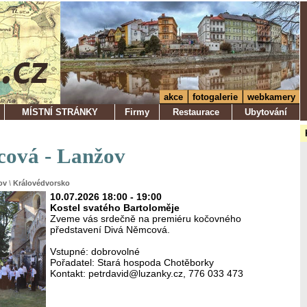
akce
fotogalerie
webkamery
MÍSTNÍ STRÁNKY
Firmy
Restaurace
Ubytování
ová - Lanžov
ov
\
Královédvorsko
10.07.2026 18:00 - 19:00
Kostel svatého Bartoloměje
Zveme vás srdečně na premiéru kočovného
představení Divá Němcová.
Vstupné: dobrovolné
Pořadatel: Stará hospoda Chotěborky
Kontakt: petrdavid@luzanky.cz, 776 033 473