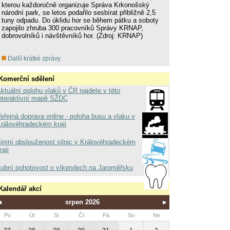
kterou každoročně organizuje Správa Krkonošský
národní park, se letos podařilo sesbírat přibližně 2,5
tuny odpadu. Do úklidu hor se během pátku a soboty
zapojilo zhruba 300 pracovníků Správy KRNAP,
dobrovolníků i návštěvníků hor. (Zdroj: KRNAP)
Další krátké zprávy
Komerční sdělení
ktuální polohu vlaků v ČR najdete v této
nteraktivní mapě SŽDC
eřejná doprava online - poloha busu a vlaku v
rálovéhradeckém kraji
imní obslouženost silnic v Královéhradeckém
raji
ubní pohotovost o víkendech na Jaroměřsku
Kalendář akcí
srpen 2026
Po
Út
St
Čt
Pá
So
Ne