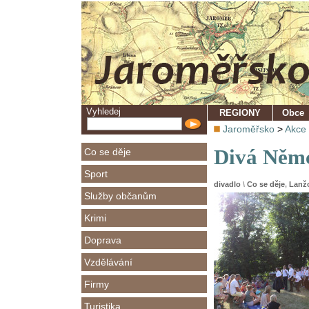
Vyhledej
REGIONY
Obce
Jaroměřsko
>
Akce
Divá Němc
Co se děje
Sport
divadlo
\
Co se děje
,
Lanž
Služby občanům
Krimi
Doprava
Vzdělávání
Firmy
Turistika