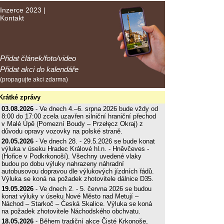
Inzerce 2023
|
Kontakt
Přidat článek/foto/video
Přidat akci do kalendáře
(propagujte akci zdarma)
Krátké zprávy
03.08.2026
- Ve dnech 4.–6. srpna 2026 bude vždy od
8:00 do 17:00 zcela uzavřen silniční hraniční přechod
v Malé Úpě (Pomezní Boudy – Przełęcz Okraj) z
důvodu opravy vozovky na polské straně.
20.05.2026
- Ve dnech 28. - 29.5.2026 se bude konat
výluka v úseku Hradec Králové hl.n. - Hněvčeves -
(Hořice v Podkrkonoší). Všechny uvedené vlaky
budou po dobu výluky nahrazeny náhradní
autobusovou dopravou dle výlukových jízdních řádů.
Výluka se koná na požadek zhotovitele dálnice D35.
19.05.2026
- Ve dnech 2. - 5. června 2026 se budou
konat výluky v úseku Nové Město nad Metují –
Náchod – Starkoč – Česká Skalice. Výluka se koná
na požadek zhotovitele Náchodského obchvatu.
18.05.2026
- Během tradiční akce Čisté Krkonoše,