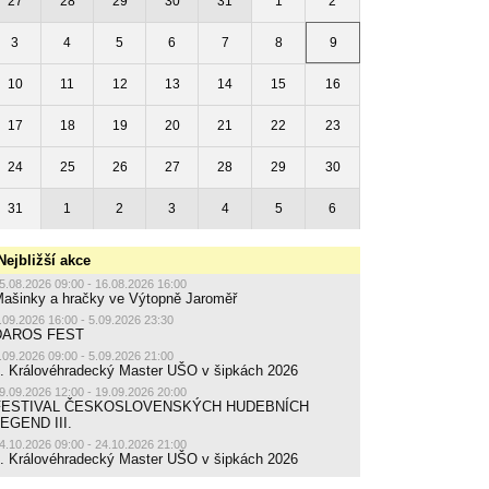
27
28
29
30
31
1
2
3
4
5
6
7
8
9
10
11
12
13
14
15
16
17
18
19
20
21
22
23
24
25
26
27
28
29
30
31
1
2
3
4
5
6
Nejbližší akce
5.08.2026 09:00 - 16.08.2026 16:00
ašinky a hračky ve Výtopně Jaroměř
.09.2026 16:00 - 5.09.2026 23:30
DAROS FEST
.09.2026 09:00 - 5.09.2026 21:00
. Královéhradecký Master UŠO v šipkách 2026
9.09.2026 12:00 - 19.09.2026 20:00
FESTIVAL ČESKOSLOVENSKÝCH HUDEBNÍCH
EGEND III.
4.10.2026 09:00 - 24.10.2026 21:00
. Královéhradecký Master UŠO v šipkách 2026