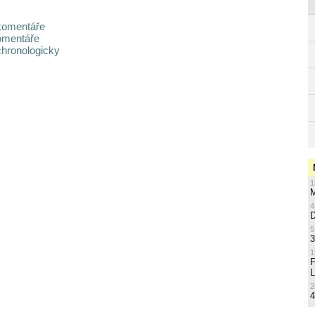
komentáře
omentáře
chronologicky
1
M
4
5
3
1
L
2
4