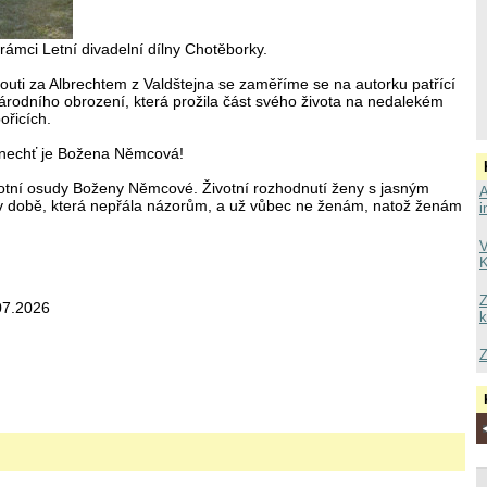
 rámci Letní divadelní dílny Chotěborky.
pouti za Albrechtem z Valdštejna se zaměříme se na autorku patřící
rodního obrození, která prožila část svého života na nedalekém
ořicích.
í nechť je Božena Němcová!
votní osudy Boženy Němcové. Životní rozhodnutí ženy s jasným
A
 době, která nepřála názorům, a už vůbec ne ženám, natož ženám
i
V
K
Z
07.2026
k
Z