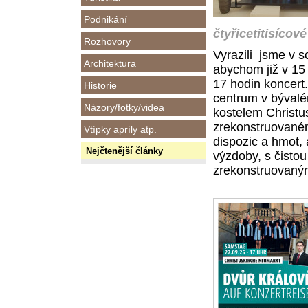
Podnikání
čtyřicetitisíco
Rozhovory
Vyrazili jsme v 
Architektura
abychom již v 15 
17 hodin koncert.
Historie
centrum v bývalé
Názory/fotky/videa
kostelem Christus
zrekonstruované
Vtípky apríly atp.
dispozic a hmot, 
Nejčtenější články
výzdoby, s čisto
zrekonstruovaný