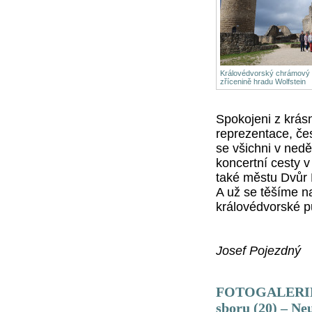
Královédvorský chrámový 
zřícenině hradu Wolfstein
Spokojeni z
krás
reprezentace, če
se všichni v neděl
koncertní cesty 
také městu Dvůr 
A už se těšíme na
královédvorské 
Josef Pojezdný
FOTOGALERIE -
sboru (20) – Ne