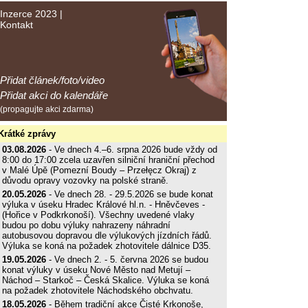
Inzerce 2023
|
Kontakt
Přidat článek/foto/video
Přidat akci do kalendáře
(propagujte akci zdarma)
Krátké zprávy
03.08.2026
- Ve dnech 4.–6. srpna 2026 bude vždy od
8:00 do 17:00 zcela uzavřen silniční hraniční přechod
v Malé Úpě (Pomezní Boudy – Przełęcz Okraj) z
důvodu opravy vozovky na polské straně.
20.05.2026
- Ve dnech 28. - 29.5.2026 se bude konat
výluka v úseku Hradec Králové hl.n. - Hněvčeves -
(Hořice v Podkrkonoší). Všechny uvedené vlaky
budou po dobu výluky nahrazeny náhradní
autobusovou dopravou dle výlukových jízdních řádů.
Výluka se koná na požadek zhotovitele dálnice D35.
19.05.2026
- Ve dnech 2. - 5. června 2026 se budou
konat výluky v úseku Nové Město nad Metují –
Náchod – Starkoč – Česká Skalice. Výluka se koná
na požadek zhotovitele Náchodského obchvatu.
18.05.2026
- Během tradiční akce Čisté Krkonoše,