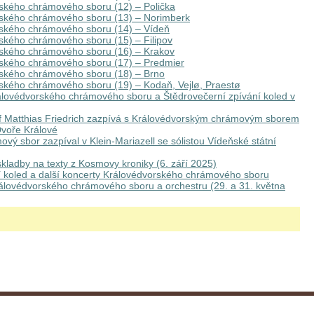
ského chrámového sboru (12) – Polička
rského chrámového sboru (13) – Norimberk
rského chrámového sboru (14) – Vídeň
ského chrámového sboru (15) – Filipov
rského chrámového sboru (16) – Krakov
rského chrámového sboru (17) – Predmier
rského chrámového sboru (18) – Brno
ského chrámového sboru (19) – Kodaň, Vejlø, Praestø
álovédvorského chrámového sboru a Štědrovečerní zpívání koled v
 Matthias Friedrich zazpívá s Královédvorským chrámovým sborem
voře Králové
vý sbor zazpíval v Klein-Mariazell se sólistou Vídeňské státní
kladby na texty z Kosmovy kroniky (6. září 2025)
í koled a další koncerty Královédvorského chrámového sboru
álovédvorského chrámového sboru a orchestru (29. a 31. května