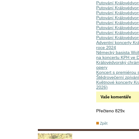
Putování Královédvor
Putování Královédvo
Putování Královédvo
Putování Královédvor
Putování Královédvo
Putování Královédvo
Putování Královédvo
Putování Královédvor
Adventní koncerty Kr
roce 2024
Německý basista Wolf
na koncertu KPH ve D
Královédvorský chrámo
opery
Koncert s premiérou s
Štědrovečerní zpíván
Květnové koncerty Kr
2026)
Vaše komentáře
Přečteno 829x
Zpět