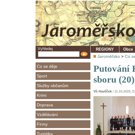
Vyhledej
REGIONY
Obce
Jaroměřsko
>
Co se
Putování 
Co se děje
Sport
sboru (20
Služby občanům
Vít Havlíček
/ 11.10.2025, 
Krimi
Doprava
Vzdělávání
Firmy
Turistika