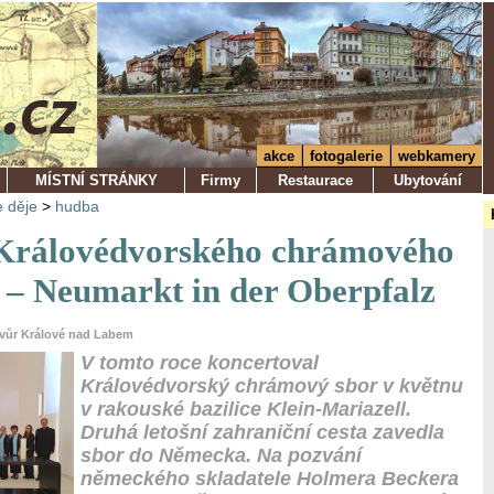
akce
fotogalerie
webkamery
MÍSTNÍ STRÁNKY
Firmy
Restaurace
Ubytování
 děje
>
hudba
Královédvorského chrámového
) – Neumarkt in der Oberpfalz
Dvůr Králové nad Labem
V tomto roce koncertoval
Královédvorský chrámový sbor v květnu
v rakouské bazilice Klein-Mariazell.
Druhá letošní zahraniční cesta zavedla
sbor do Německa. Na pozvání
německého skladatele Holmera Beckera