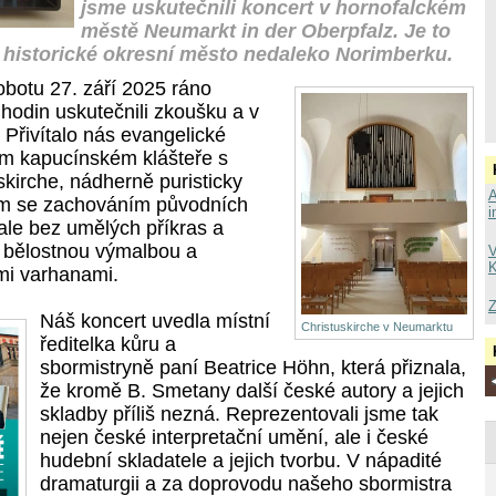
jsme uskutečnili koncert v hornofalckém
městě Neumarkt in der Oberpfalz. Je to
vé historické okresní město nedaleko Norimberku.
sobotu
27. září 2025 ráno
hodin uskutečnili zkoušku a v
 Přivítalo nás evangelické
m kapucínském klášteře s
kirche, nádherně puristicky
A
m se zachováním původních
i
ale bez umělých příkras a
u bělostnou výmalbou a
V
K
mi varhanami.
Z
Náš koncert uvedla místní
Christuskirche v Neumarktu
ředitelka kůru a
sbormistryně paní Beatrice Höhn, která přiznala,
že kromě B. Smetany další české autory a jejich
skladby příliš nezná. Reprezentovali jsme tak
nejen české interpretační umění, ale i české
hudební skladatele a jejich tvorbu. V nápadité
dramaturgii a za doprovodu našeho sbormistra