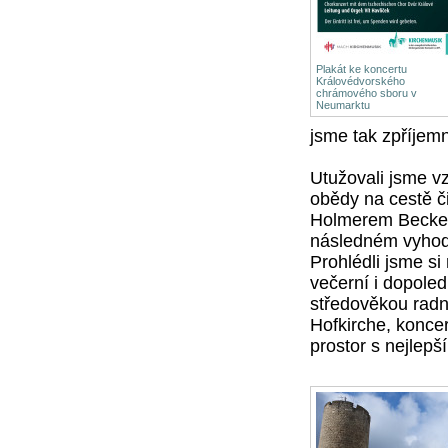
Plakát ke koncertu
Královédvorského
chrámového sboru v
Neumarktu
jsme tak zpříjemn
Utužovali jsme
v
obědy na cestě či
Holmerem Beckere
následném vyhodn
Prohlédli jsme si
večerní i dopoled
středověkou radni
Hofkirche, koncer
prostor s nejlep