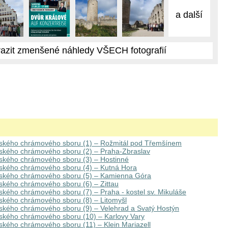
a další
azit zmenšené náhledy VŠECH fotografií
rského chrámového sboru (1) – Rožmitál pod Třemšínem
ského chrámového sboru (2) – Praha-Zbraslav
ského chrámového sboru (3) – Hostinné
ského chrámového sboru (4) – Kutná Hora
rského chrámového sboru (5) – Kamienna Góra
ského chrámového sboru (6) – Zittau
ského chrámového sboru (7) – Praha - kostel sv. Mikuláše
ského chrámového sboru (8) – Litomyšl
ského chrámového sboru (9) – Velehrad a Svatý Hostýn
ského chrámového sboru (10) – Karlovy Vary
ského chrámového sboru (11) – Klein Mariazell