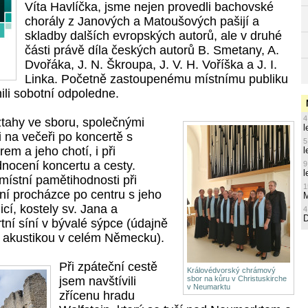
Víta Havlíčka, jsme nejen provedli bachovské
chorály z Janových a Matoušových pašijí a
skladby dalších evropských autorů, ale v druhé
části právě díla českých autorů B. Smetany, A.
Dvořáka, J. N. Škroupa, J. V. H. Voříška a J. I.
Linka. Početně zastoupenému místnímu publiku
ili sobotní odpoledne.
4
ztahy ve sboru, společnými
l
 na večeři po koncertě s
5
m a jeho chotí, i při
l
ocení koncertu a cesty.
9
l
 místní pamětihodnosti při
1
ní procházce po centru s jeho
M
cí, kostely sv. Jana a
4
tní síní v bývalé sýpce (údajně
ší akustikou v celém Německu).
Při zpáteční cestě
Královédvorský chrámový
jsem navštívili
sbor na kůru v Christuskirche
v Neumarktu
zřícenu hradu