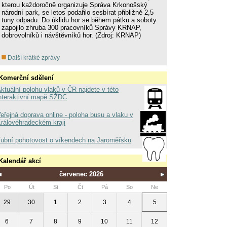
kterou každoročně organizuje Správa Krkonošský
národní park, se letos podařilo sesbírat přibližně 2,5
tuny odpadu. Do úklidu hor se během pátku a soboty
zapojilo zhruba 300 pracovníků Správy KRNAP,
dobrovolníků i návštěvníků hor. (Zdroj: KRNAP)
Další krátké zprávy
Komerční sdělení
ktuální polohu vlaků v ČR najdete v této
nteraktivní mapě SŽDC
eřejná doprava online - poloha busu a vlaku v
rálovéhradeckém kraji
ubní pohotovost o víkendech na Jaroměřsku
Kalendář akcí
červenec 2026
Po
Út
St
Čt
Pá
So
Ne
29
30
1
2
3
4
5
6
7
8
9
10
11
12