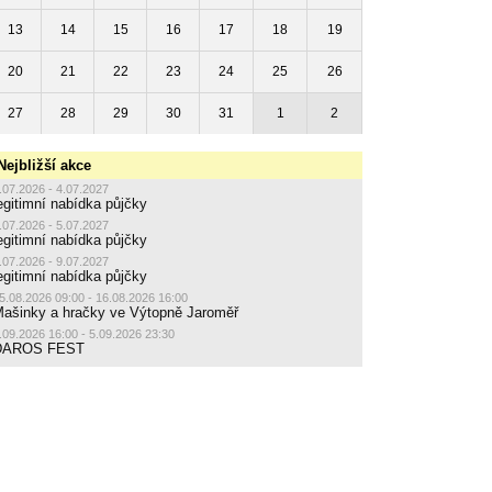
13
14
15
16
17
18
19
20
21
22
23
24
25
26
27
28
29
30
31
1
2
Nejbližší akce
.07.2026 - 4.07.2027
egitimní nabídka půjčky
.07.2026 - 5.07.2027
egitimní nabídka půjčky
.07.2026 - 9.07.2027
egitimní nabídka půjčky
5.08.2026 09:00 - 16.08.2026 16:00
ašinky a hračky ve Výtopně Jaroměř
.09.2026 16:00 - 5.09.2026 23:30
DAROS FEST