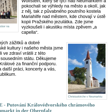
Wolfstein, který se tyčí nad Neumarktem a
pokochali se výhledy na město a okolí, jak
z něj, tak z půvabného poutního kostela
Mariahilfe nad městem, kde chovají v ústě
kopii Pražského jezulátka. Zde jsme
vyzkoušeli i akustiku místa zpěvem „a
sbor na
capella“.
ných zážitků a dobré
ské kultury i našeho města jsme
i ve zdraví vrátili z této
v sousedním státu. Děkujeme
Králové za finanční podporu.
 další práci, koncerty a vás,
publikum.
Christuskirche v Neumarktu
 Putování Královédvorského chrámového
umarkt in der Oberpfalz