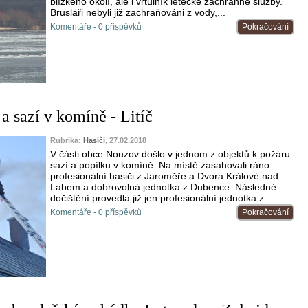
blízkého okolí, ale i vrtulník letecké záchranné služby.
Bruslaři nebyli již zachraňováni z vody,...
Komentáře - 0 příspěvků
Pokračování
a sazí v komíně - Litíč
Rubrika:
Hasiči
, 27.02.2018
V části obce Nouzov došlo v jednom z objektů k požáru
sazí a popílku v komíně. Na místě zasahovali ráno
profesionální hasiči z Jaroměře a Dvora Králové nad
Labem a dobrovolná jednotka z Dubence. Následné
dočištění provedla již jen profesionální jednotka z...
Komentáře - 0 příspěvků
Pokračování