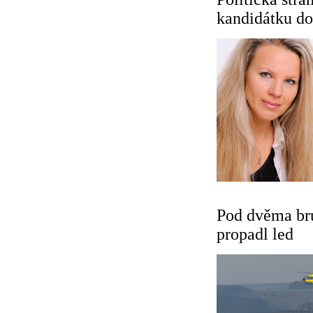
kandidátku d
Pod dvěma bru
propadl led