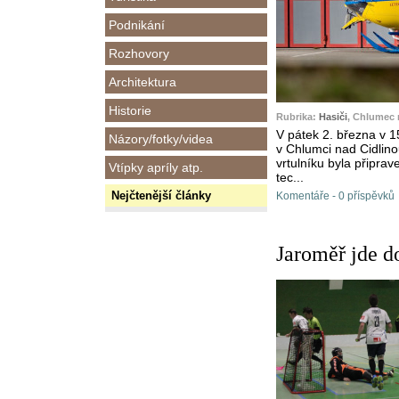
Podnikání
Rozhovory
Architektura
Historie
Rubrika:
Hasiči
, Chlumec 
V pátek 2. března v 
Názory/fotky/videa
v Chlumci nad Cidlino
vrtulníku byla připra
Vtípky apríly atp.
tec...
Nejčtenější články
Komentáře - 0 příspěvků
Jaroměř jde do