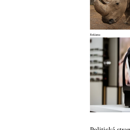
Reklama
Politická str