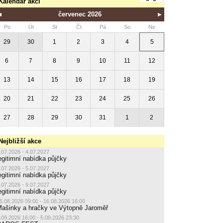
Kalendář akcí
červenec 2026
Po
Út
St
Čt
Pá
So
Ne
29
30
1
2
3
4
5
6
7
8
9
10
11
12
13
14
15
16
17
18
19
20
21
22
23
24
25
26
27
28
29
30
31
1
2
Nejbližší akce
.07.2026 - 4.07.2027
egitimní nabídka půjčky
.07.2026 - 5.07.2027
egitimní nabídka půjčky
.07.2026 - 9.07.2027
egitimní nabídka půjčky
5.08.2026 09:00 - 16.08.2026 16:00
ašinky a hračky ve Výtopně Jaroměř
.09.2026 16:00 - 5.09.2026 23:30