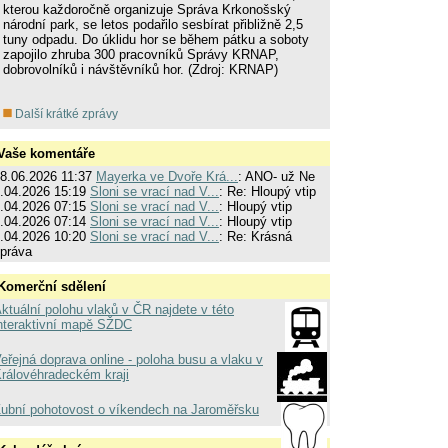
kterou každoročně organizuje Správa Krkonošský
národní park, se letos podařilo sesbírat přibližně 2,5
tuny odpadu. Do úklidu hor se během pátku a soboty
zapojilo zhruba 300 pracovníků Správy KRNAP,
dobrovolníků i návštěvníků hor. (Zdroj: KRNAP)
Další krátké zprávy
Vaše komentáře
8.06.2026 11:37
Mayerka ve Dvoře Krá...
: ANO- už Ne
.04.2026 15:19
Sloni se vrací nad V...
: Re: Hloupý vtip
.04.2026 07:15
Sloni se vrací nad V...
: Hloupý vtip
.04.2026 07:14
Sloni se vrací nad V...
: Hloupý vtip
.04.2026 10:20
Sloni se vrací nad V...
: Re: Krásná
práva
Komerční sdělení
ktuální polohu vlaků v ČR najdete v této
nteraktivní mapě SŽDC
eřejná doprava online - poloha busu a vlaku v
rálovéhradeckém kraji
ubní pohotovost o víkendech na Jaroměřsku