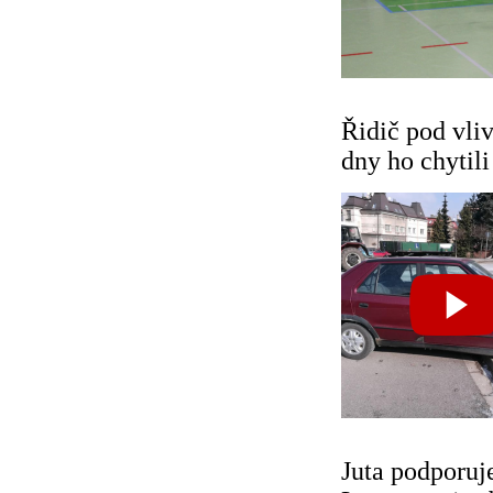
Řidič pod vli
dny ho chytil
Juta podporuj