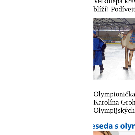
Velkolepá kra
blíží! Podívej
Olympionička
Karolína Groh
Olympijských