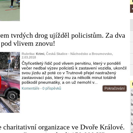
vem tvrdých drog ujížděl policistům. Za dva
i pod vlivem znovu!
Rubrika:
Krimi
, Česká Skalice - Náchodsko a Broumovsko,
2.03.2018
Čtyřicetiletý řidič pod vlivem pervitinu, který v pondělí
večer nedbal výzev policistů k zastavení vozidla, ukončil
svou jízdu až poté co v Trutnově přejel nastražený
zastavovací pás, který mu za několik minut totálně
poškodil pneumatiky, a on už nemohl v...
Komentáře - 0 příspěvků
Pokračování
4
l
5
l
9
l
1
M
e charitativní organizace ve Dvoře Králové.
4