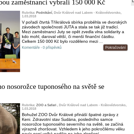
bou zaměstnanci vybrali 150 000 Kč
Rubrika:
Podnikání
, Dvůr Králové nad Labem - Královédvorsko,
1.03.2018
V pořadí čtvrtá Tříkrálová sbírka proběhla ve dvorských
závodech společnosti JUTA a stala se tak již tradicí.
Mezi zaměstnanci Juty se opět zvedla vlna solidarity a
kdo mohl, daroval větší, či menší finanční částku.
Celkem 150 000 Kč bylo rozděleno mezi ...
Komentáře - 0 příspěvků
Pokračování
ho nosorožce tuponosého na světě se
Rubrika:
ZOO a Safari
, Dvůr Králové nad Labem - Královédvorsko,
1.03.2018
Bohužel ZOO Dvůr Králové přináší špatné zprávy z
Keni. Zdravotní stav Sudána, posledního samce
nosorožce tuponosého severního na světě, se začíná
výrazně zhoršovat. Vzhledem k jeho pokročilému věku
navíc není velká naděje na jeho zlepšení.