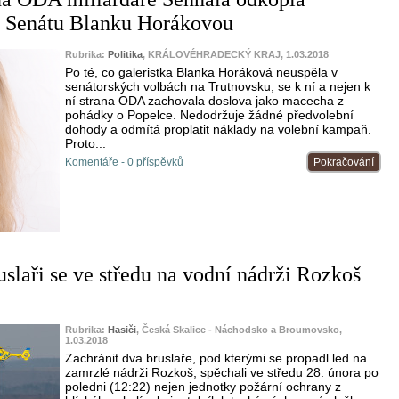
o Senátu Blanku Horákovou
Rubrika:
Politika
, KRÁLOVÉHRADECKÝ KRAJ, 1.03.2018
Po té, co galeristka Blanka Horáková neuspěla v
senátorských volbách na Trutnovsku, se k ní a nejen k
ní strana ODA zachovala doslova jako macecha z
pohádky o Popelce. Nedodržuje žádné předvolební
dohody a odmítá proplatit náklady na volební kampaň.
Proto...
Komentáře - 0 příspěvků
Pokračování
slaři se ve středu na vodní nádrži Rozkoš
Rubrika:
Hasiči
, Česká Skalice - Náchodsko a Broumovsko,
1.03.2018
Zachránit dva bruslaře, pod kterými se propadl led na
zamrzlé nádrži Rozkoš, spěchali ve středu 28. února po
poledni (12:22) nejen jednotky požární ochrany z