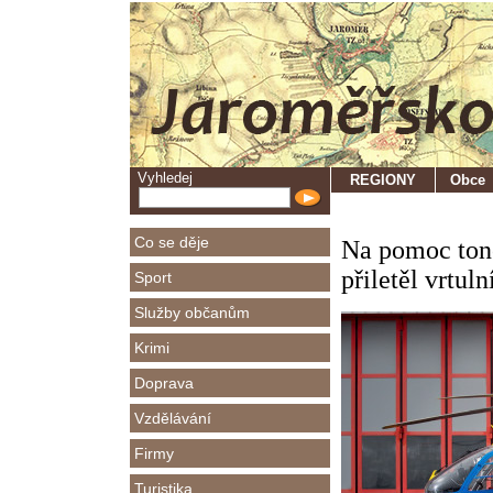
Vyhledej
REGIONY
Obce
Co se děje
Na pomoc tono
přiletěl vrtuln
Sport
Služby občanům
Krimi
Doprava
Vzdělávání
Firmy
Turistika