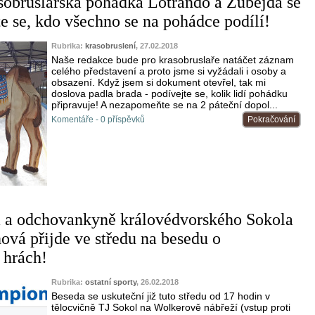
sobruslařská pohádka Lotrando a Zubejda se
te se, kdo všechno se na pohádce podílí!
Rubrika:
krasobruslení
, 27.02.2018
Naše redakce bude pro krasobruslaře natáčet záznam
celého představení a proto jsme si vyžádali i osoby a
obsazení. Když jsem si dokument otevřel, tak mi
doslova padla brada - podívejte se, kolik lidí pohádku
připravuje! A nezapomeňte se na 2 páteční dopol...
Komentáře - 0 příspěvků
Pokračování
 a odchovankyně královédvorského Sokola
ová přijde ve středu na besedu o
 hrách!
Rubrika:
ostatní sporty
, 26.02.2018
Beseda se uskuteční již tuto středu od 17 hodin v
tělocvičně TJ Sokol na Wolkerově nábřeží (vstup proti