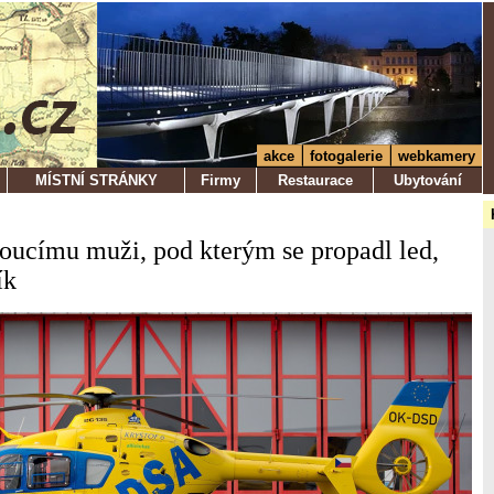
akce
fotogalerie
webkamery
MÍSTNÍ STRÁNKY
Firmy
Restaurace
Ubytování
ucímu muži, pod kterým se propadl led,
ík