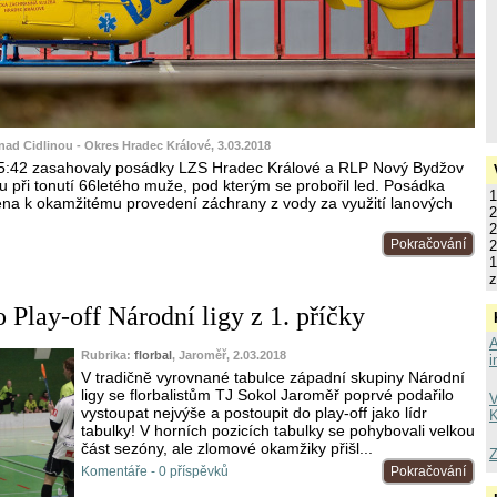
nad Cidlinou - Okres Hradec Králové, 3.03.2018
15:42 zasahovaly posádky LZS Hradec Králové a RLP Nový Bydžov
u při tonutí 66letého muže, pod kterým se probořil led. Posádka
1
vena k okamžitému provedení záchrany z vody za využití lanových
2
2
Pokračování
2
1
z
 Play-off Národní ligy z 1. příčky
A
Rubrika:
florbal
, Jaroměř, 2.03.2018
i
V tradičně vyrovnané tabulce západní skupiny Národní
ligy se florbalistům TJ Sokol Jaroměř poprvé podařilo
V
vystoupat nejvýše a postoupit do play-off jako lídr
K
tabulky! V horních pozicích tabulky se pohybovali velkou
část sezóny, ale zlomové okamžiky přišl...
Z
Komentáře - 0 příspěvků
Pokračování