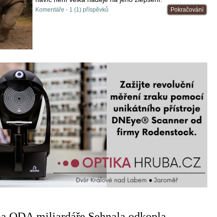
Komentáře - 1 (1) příspěvků
Pokračování
ana ODA miliardáře Sehnala odkopla