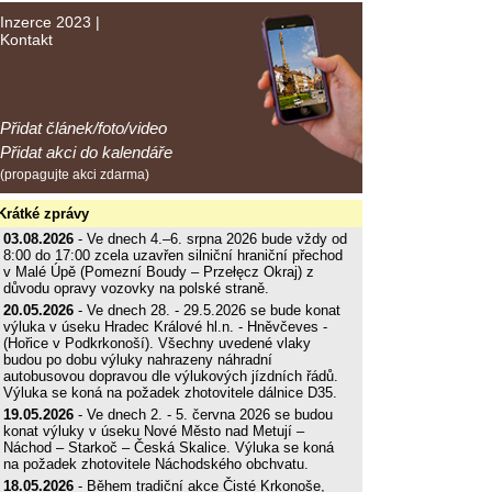
Inzerce 2023
|
Kontakt
Přidat článek/foto/video
Přidat akci do kalendáře
(propagujte akci zdarma)
Krátké zprávy
03.08.2026
- Ve dnech 4.–6. srpna 2026 bude vždy od
8:00 do 17:00 zcela uzavřen silniční hraniční přechod
v Malé Úpě (Pomezní Boudy – Przełęcz Okraj) z
důvodu opravy vozovky na polské straně.
20.05.2026
- Ve dnech 28. - 29.5.2026 se bude konat
výluka v úseku Hradec Králové hl.n. - Hněvčeves -
(Hořice v Podkrkonoší). Všechny uvedené vlaky
budou po dobu výluky nahrazeny náhradní
autobusovou dopravou dle výlukových jízdních řádů.
Výluka se koná na požadek zhotovitele dálnice D35.
19.05.2026
- Ve dnech 2. - 5. června 2026 se budou
konat výluky v úseku Nové Město nad Metují –
Náchod – Starkoč – Česká Skalice. Výluka se koná
na požadek zhotovitele Náchodského obchvatu.
18.05.2026
- Během tradiční akce Čisté Krkonoše,