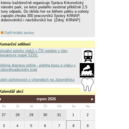
kterou každoročně organizuje Správa Krkonošský
národní park, se letos podařilo sesbírat přibližně 2,5
tuny odpadu. Do úklidu hor se během pátku a soboty
zapojilo zhruba 300 pracovníků Správy KRNAP,
dobrovolníků i návštěvníků hor. (Zdroj: KRNAP)
Další krátké zprávy
Komerční sdělení
ktuální polohu vlaků v ČR najdete v této
nteraktivní mapě SŽDC
eřejná doprava online - poloha busu a vlaku v
rálovéhradeckém kraji
ubní pohotovost o víkendech na Jaroměřsku
Kalendář akcí
srpen 2026
Po
Út
St
Čt
Pá
So
Ne
27
28
29
30
31
1
2
3
4
5
6
7
8
9