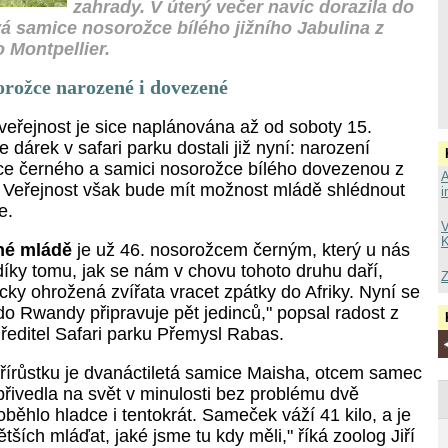
zahrady. V úterý večer navíc dorazila do
vá samice nosorožce bílého jižního Jabulina z
 Montpellier.
rožce narozené i dovezené
veřejnost je sice naplánována až od soboty 15.
e dárek v safari parku dostali již nyní: narození
e černého a samici nosorožce bílého dovezenou z
A
 Veřejnost však bude mít možnost mládě shlédnout
i
e.
V
K
né mládě
je už 46. nosorožcem černým, který u nás
I díky tomu, jak se nám v chovu tohoto druhu daří,
Z
cky ohrožená zvířata vracet zpátky do Afriky. Nyní se
do Rwandy připravuje pět jedinců," popsal radost z
ředitel Safari parku Přemysl Rabas.
írůstku je dvanáctiletá samice Maisha, otcem samec
řivedla na svět v minulosti bez problému dvě
běhlo hladce i tentokrát. Sameček váží 41 kilo, a je
ětších mláďat, jaké jsme tu kdy měli," říká zoolog Jiří