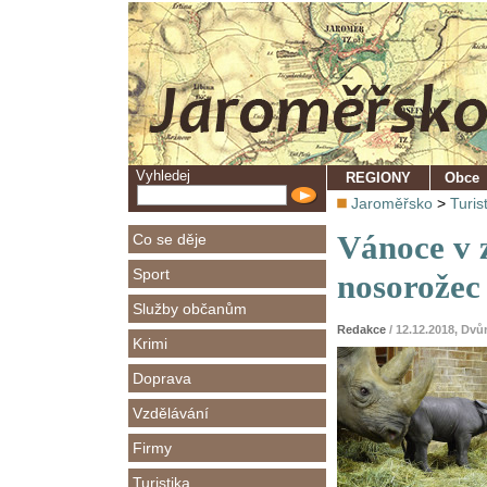
Vyhledej
REGIONY
Obce
Jaroměřsko
>
Turis
Vánoce v z
Co se děje
Sport
nosorožec
Služby občanům
Redakce
/ 12.12.2018, Dv
Krimi
Doprava
Vzdělávání
Firmy
Turistika