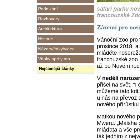
safari parku no
Podnikání
francouzské Zoo
Rozhovory
Zázemí pro noso
Architektura
Historie
Vánoční zoo pro 
prosince 2018, al
Názory/fotky/videa
mláděte nosorožc
Vtípky apríly atp.
francouzské zoo.
až po Novém roc
Nejčtenější články
V
neděli naroze
přišel na svět. "
můžeme tato kriti
u nás na převoz 
nového přírůstku 
Matkou nového př
Mweru. „Maisha p
mláďata a vše pro
tak jedním z nejv