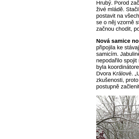
Hrubý.
Porod zača
živé mládě. Stač
postavit na všech
se o něj vzorně st
začnou chodit, p
Nová samice no
připojila ke stá
samicím.
Jabulin
nepodařilo spoji
byla k
oordinátor
Dvora Králové. 
zkušenosti, proto
postupně začlenit