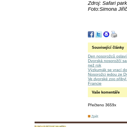
Zdroj: Safari park
Foto:Simona Jiřič
Související články
Den nosorožců oslaví
Dvorská nosorožčí sam
než rok
Výzkumák se vrací do 
Nosorožci jedou ze D
Ve dvorské zoo přibyl 
Francie
Vaše komentáře
Přečteno 3659x
Zpět