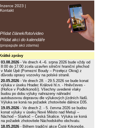
Inzerce 2023
|
Kontakt
Přidat článek/foto/video
Přidat akci do kalendáře
(propagujte akci zdarma)
Krátké zprávy
03.08.2026
- Ve dnech 4.–6. srpna 2026 bude vždy od
8:00 do 17:00 zcela uzavřen silniční hraniční přechod
v Malé Úpě (Pomezní Boudy – Przełęcz Okraj) z
důvodu opravy vozovky na polské straně.
20.05.2026
- Ve dnech 28. - 29.5.2026 se bude konat
výluka v úseku Hradec Králové hl.n. - Hněvčeves -
(Hořice v Podkrkonoší). Všechny uvedené vlaky
budou po dobu výluky nahrazeny náhradní
autobusovou dopravou dle výlukových jízdních řádů.
Výluka se koná na požadek zhotovitele dálnice D35.
19.05.2026
- Ve dnech 2. - 5. června 2026 se budou
konat výluky v úseku Nové Město nad Metují –
Náchod – Starkoč – Česká Skalice. Výluka se koná
na požadek zhotovitele Náchodského obchvatu.
18.05.2026
- Během tradiční akce Čisté Krkonoše,