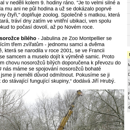
l v neděli kolem 9. hodiny ráno. "Je to velmi silné a
ila mu ani ne půl hodina a už se dokázalo poprvé
ny čtyři," doplňuje zoolog. Společně s matkou, která
ará, tráví dny zatím ve vnitřní ubikaci, ven spolu
okud to počasí dovolí, až po Novém roce.
sorožce bílého
- Jabulina ze Zoo Montpellier se
vajícím třem zvířatům - jednomu samci a dvěma
ě, která se narodila v roce 2001, se ve Francii
t se samcem a muselo dojít k výměně samic. Proto
1
em chovu nosorožců bílých doporučena k převozu do
M
„U nás máme se spojování nosorožců bohaté
4
 jsme ji neměli důvod odmítnout. Pokusíme se ji
 do stávající fungující skupiny,“ dodává Jiří Hrubý.
5
3
1
L
2
4