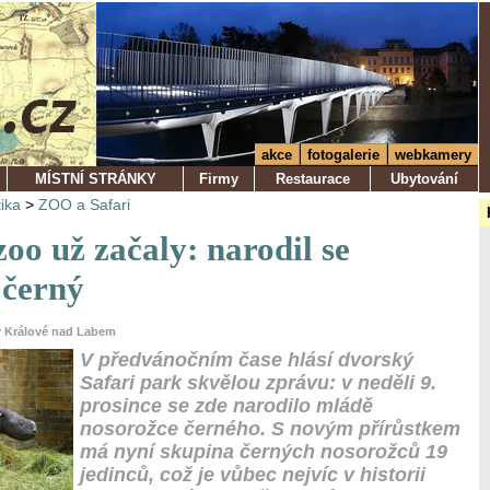
akce
fotogalerie
webkamery
MÍSTNÍ STRÁNKY
Firmy
Restaurace
Ubytování
tika
>
ZOO a Safari
oo už začaly: narodil se
 černý
ůr Králové nad Labem
V předvánočním čase hlásí dvorský
Safari park skvělou zprávu: v neděli 9.
prosince se zde narodilo mládě
nosorožce černého. S novým přírůstkem
má nyní skupina černých nosorožců 19
jedinců, což je vůbec nejvíc v historii