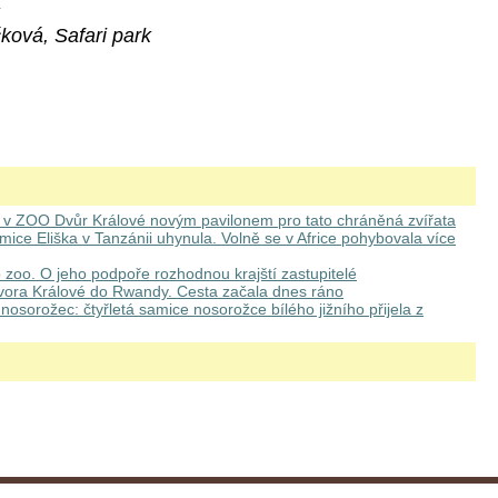
ková, Safari park
 v ZOO Dvůr Králové novým pavilonem pro tato chráněná zvířata
ice Eliška v Tanzánii uhynula. Volně se v Africe pohybovala více
zoo. O jeho podpoře rozhodnou krajští zastupitelé
vora Králové do Rwandy. Cesta začala dnes ráno
nosorožec: čtyřletá samice nosorožce bílého jižního přijela z