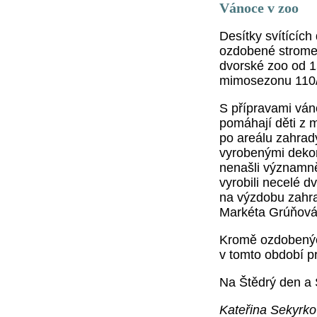
Vánoce v zoo
Desítky svítících
ozdobené stromeč
dvorské zoo od 15
mimosezonu 110/
S přípravami váno
pomáhají děti z 
po areálu zahrad
vyrobenými deko
nenašli významněj
vyrobili necelé 
na výzdobu zahrad
Markéta Grúňová 
Kromě ozdobenýc
v tomto období p
Na Štědrý den a 
Kateřina Sekyrk