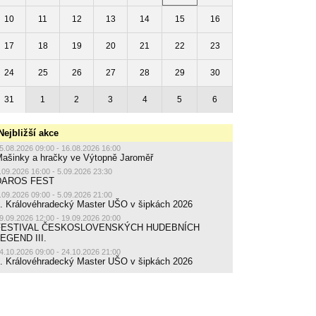
10
11
12
13
14
15
16
17
18
19
20
21
22
23
24
25
26
27
28
29
30
31
1
2
3
4
5
6
Nejbližší akce
5.08.2026 09:00 - 16.08.2026 16:00
ašinky a hračky ve Výtopně Jaroměř
.09.2026 16:00 - 5.09.2026 23:30
DAROS FEST
.09.2026 09:00 - 5.09.2026 21:00
. Královéhradecký Master UŠO v šipkách 2026
9.09.2026 12:00 - 19.09.2026 20:00
FESTIVAL ČESKOSLOVENSKÝCH HUDEBNÍCH
EGEND III.
4.10.2026 09:00 - 24.10.2026 21:00
. Královéhradecký Master UŠO v šipkách 2026