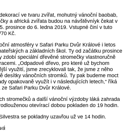
 dekorací ve tvaru zvířat, mohutný vánoční baobab,
ky a africká zvířata budou na návštěvníyk čekat v
. prosince do 6. ledna 2019. Vstupné činí v tuto
70 Kč.
ční atmosféry v Safari Parku Dvůr Králové i letos
mateřských a základních škol. Ty od začátku prosince
y zdobí speciální dřevěné stromečky vlastnoručně
racemi.
„Odpadové dřevo, pro které už bychom
ší využití, jsme zrecyklovali tak, že jsme z něho
dvě desítky vánočních stromků. Ty pak budeme moct
y opakovaně využít i v následujících letech,“ říká
ze Safari Parku Dvůr Králové.
h stromečků a další vánoční výzdoby láká zahrada
rodlouženou otevírací dobou pokladen do 19 hodin.
Silvestra se pokladny uzavřou už ve 14 hodin.
ová