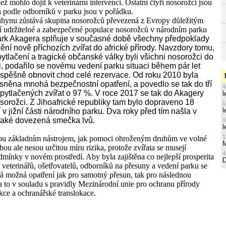
ž mohlo dojít k veterinární intervenci. Ostatní čtyři nosorožci jsou
a podle odborníků v parku jsou v pořádku.
ynu zůstává skupina nosorožců převezená z Evropy důležitým
í udržitelné a zabezpečené populace nosorožců v národním parku
ark Akagera splňuje v současné době všechny předpoklady
ní nově příchozích zvířat do africké přírody. Navzdory tomu,
ytlačení a tragické občanské války byli všichni nosorožci do
, podařilo se novému vedení parku situaci během pár let
spěšně obnovit chod celé rezervace. Od roku 2010 byla
sněna mnohá bezpečnostní opatření, a povedlo se tak do tří
4
 upytlačených zvířat o 97 %. V roce 2017 se tak do Akagery
l
nosorožci. Z Jihoafrické republiky tam bylo dopraveno 18
5
l
ijí v jižní části národního parku. Dva roky před tím našla v
také dovezená smečka lvů.
9
l
1
ou základním nástrojem, jak pomoci ohroženým druhům ve volné
M
bou ale nesou určitou míru rizika, protože zvířata se musejí
4
mínky v novém prostředí. Aby byla zajištěna co nejlepší prosperita
 veterinářů, ošetřovatelů, odborníků na přesuny a vedení parku se
erá možná opatření jak pro samotný přesun, tak pro následnou
 a to v souladu s pravidly Mezinárodní unie pro ochranu přírody
ce a ochranářské translokace.