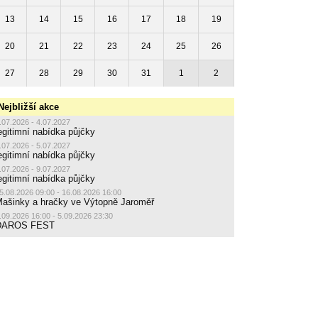
13
14
15
16
17
18
19
20
21
22
23
24
25
26
27
28
29
30
31
1
2
Nejbližší akce
.07.2026 - 4.07.2027
egitimní nabídka půjčky
.07.2026 - 5.07.2027
egitimní nabídka půjčky
.07.2026 - 9.07.2027
egitimní nabídka půjčky
5.08.2026 09:00 - 16.08.2026 16:00
ašinky a hračky ve Výtopně Jaroměř
.09.2026 16:00 - 5.09.2026 23:30
DAROS FEST