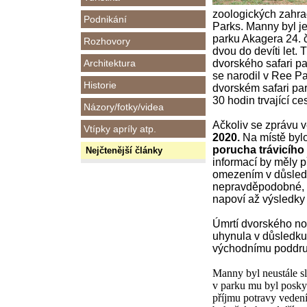
zoologických zahra
Podnikání
Parks. Manny byl je
parku Akagera 24. 
Rozhovory
dvou do devíti let. 
Architektura
dvorského safari p
se narodil v Ree Pa
Historie
dvorském safari par
30 hodin trvající ce
Názory/fotky/videa
Ačkoliv se
zprávu
v
Vtípky apríly atp.
2020.
Na místě bylo
porucha trávicího 
Nejčtenější články
informací by měly p
omezením v důsled
nepravděpodobné, ž
napoví až výsledk
Úmrtí dvorského nos
uhynula v důsledku
východnímu poddru
Manny byl neustále s
v parku mu byl posky
příjmu potravy vedení