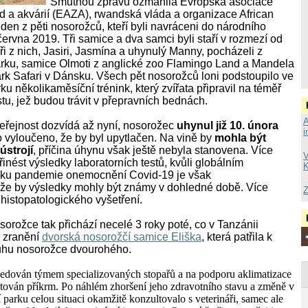
Smutnou zprávu ozmánila Evropská asociace
d a akvárií (EAZA), rwandská vláda a organizace African
den z pěti nosorožců, kteří byli navráceni do národního
června 2019.
Tři samice a dva samci byli staří v rozmezí od
Tři z nich, Jasiri, Jasmína a uhynulý Manny, pocházeli z
arku, samice Olmoti z anglické zoo Flamingo Land a Mandela
rk Safari v Dánsku.
Všech pět nosorožců loni podstoupilo ve
ku několikaměsíční trénink, který zvířata připravil na téměř
stu, jež budou trávit v přepravních bednách.
A
eřejnost dozvídá až nyní, nosorožec
uhynul již 10. února
i
 vyloučeno, že by byl upytlačen. Na vině by
mohla být
ústrojí
, příčina úhynu však ještě nebyla stanovena. Více
V
řinést výsledky laboratorních testů, kvůli globálním
K
ku pandemie onemocnění Covid-19 je však
e by výsledky mohly být známy v dohledné době. Více
Z
y
histopatologického vyšetření.
orožce tak přichází necelé 3 roky poté, co v Tanzánii
 zranění
dvorská nosorožčí samice Eliška
, která patřila k
hu nosorožce dvourohého.
ledován týmem specializovaných stopařů a na podporu aklimatizace
tován příkrm. Po náhlém zhoršení jeho zdravotního stavu a změně v
 parku celou situaci okamžitě konzultovalo s veterináři, samec ale