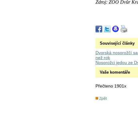
Zdroj:
ZOO Dvůr Král
Související články
Dvorská nosorožčí sam
než rok
Nosorožci jedou ze D
Vaše komentáře
Přečteno 1901x
Zpět