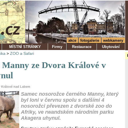
akce
fotogalerie
webkamery
MÍSTNÍ STRÁNKY
Firmy
Restaurace
Ubytování
tika
>
ZOO a Safari
 Manny ze Dvora Králové v
ynul
ůr Králové nad Labem
Samec nosorožce černého Manny, který
byl loni v červnu spolu s dalšími 4
nosorožci převezen z dvorské zoo do
Afriky, ve rwandském národním parku
Akagera uhynul.