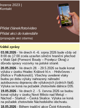
Inzerce 2023
|
Kontakt
Přidat článek/foto/video
Přidat akci do kalendáře
(propagujte akci zdarma)
Krátké zprávy
03.08.2026
- Ve dnech 4.–6. srpna 2026 bude vždy od
8:00 do 17:00 zcela uzavřen silniční hraniční přechod
v Malé Úpě (Pomezní Boudy – Przełęcz Okraj) z
důvodu opravy vozovky na polské straně.
20.05.2026
- Ve dnech 28. - 29.5.2026 se bude konat
výluka v úseku Hradec Králové hl.n. - Hněvčeves -
(Hořice v Podkrkonoší). Všechny uvedené vlaky
budou po dobu výluky nahrazeny náhradní
autobusovou dopravou dle výlukových jízdních řádů.
Výluka se koná na požadek zhotovitele dálnice D35.
19.05.2026
- Ve dnech 2. - 5. června 2026 se budou
konat výluky v úseku Nové Město nad Metují –
Náchod – Starkoč – Česká Skalice. Výluka se koná
na požadek zhotovitele Náchodského obchvatu.
18.05.2026
- Během tradiční akce Čisté Krkonoše,