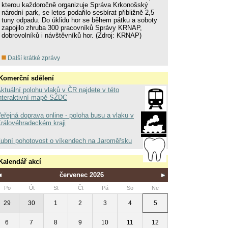
kterou každoročně organizuje Správa Krkonošský
národní park, se letos podařilo sesbírat přibližně 2,5
tuny odpadu. Do úklidu hor se během pátku a soboty
zapojilo zhruba 300 pracovníků Správy KRNAP,
dobrovolníků i návštěvníků hor. (Zdroj: KRNAP)
Další krátké zprávy
Komerční sdělení
ktuální polohu vlaků v ČR najdete v této
nteraktivní mapě SŽDC
eřejná doprava online - poloha busu a vlaku v
rálovéhradeckém kraji
ubní pohotovost o víkendech na Jaroměřsku
Kalendář akcí
červenec 2026
Po
Út
St
Čt
Pá
So
Ne
29
30
1
2
3
4
5
6
7
8
9
10
11
12