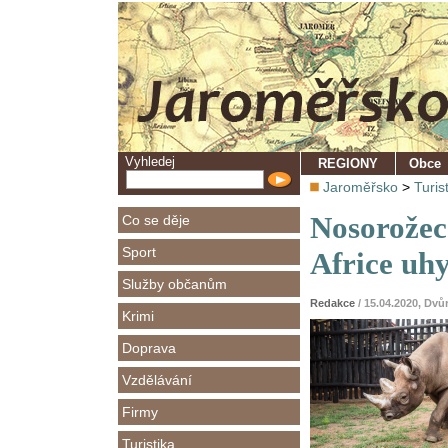
Vyhledej
REGIONY
Obce
Jaroměřsko
>
Turis
Nosorožec
Co se děje
Sport
Africe uh
Služby občanům
Redakce
/ 15.04.2020, Dv
Krimi
Doprava
Vzdělávání
Firmy
Turistika