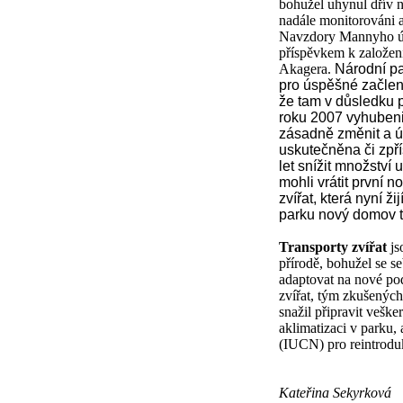
bohužel uhynul dřív ne
nadále monitorováni 
Navzdory Mannyho úh
příspěvkem k založen
Akagera.
Národní p
pro úspěšné začleně
že tam v důsledku p
roku 2007 vyhubeni
zásadně změnit a ú
uskutečněna či zpří
let snížit množství
mohli vrátit první 
zvířat, která nyní ž
parku nový domov 
Transporty zvířat
js
přírodě, bohužel se se
adaptovat na nové pod
zvířat, tým zkušených
snažil připravit vešk
aklimatizaci v parku,
(IUCN) pro reintroduk
Kateřina Sekyrková