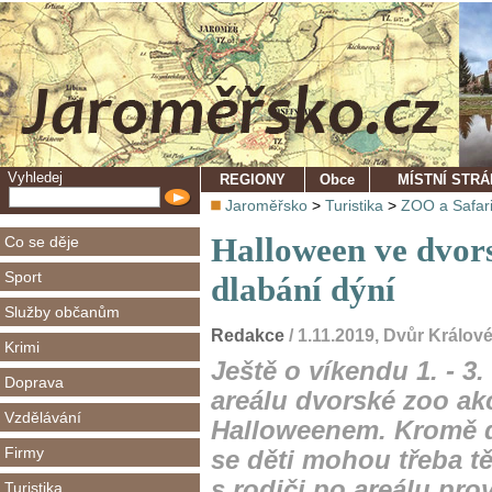
Vyhledej
REGIONY
Obce
MÍSTNÍ STR
Jaroměřsko
>
Turistika
>
ZOO a Safar
Halloween ve dvors
Co se děje
Sport
dlabání dýní
Služby občanům
Redakce
/ 1.11.2019, Dvůr Králo
Krimi
Ještě o víkendu 1. - 3.
Doprava
areálu dvorské zoo akc
Vzdělávání
Halloweenem. Kromě d
Firmy
se děti mohou třeba těš
s rodiči po areálu pro
Turistika