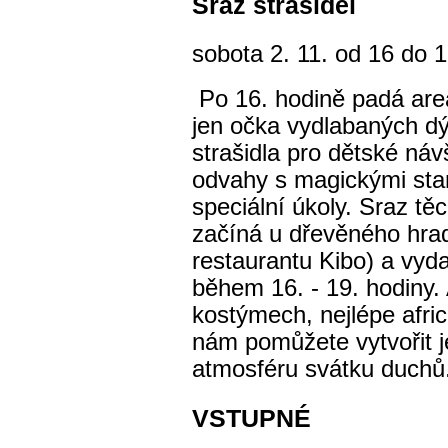
Sraz strašidel
sobota 2. 11. od 16 do 
Po 16. hodině padá areá
jen očka vydlabaných dý
strašidla pro dětské návš
odvahy s magickými stan
speciální úkoly. Sraz t
začíná u dřevěného hra
restaurantu Kibo) a vyda
během 16. - 19. hodiny. 
kostýmech, nejlépe afri
nám pomůžete vytvořit je
atmosféru svátku duchů
VSTUPNÉ