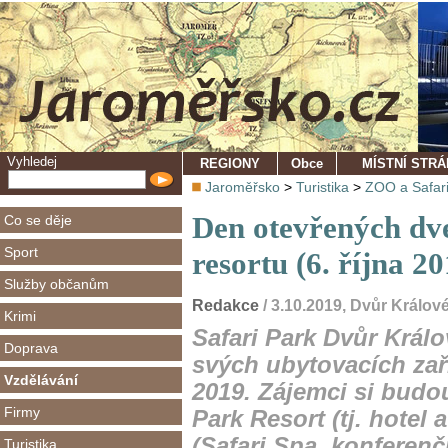
Vyhledej
REGIONY
Obce
MÍSTNÍ STR
Jaroměřsko
>
Turistika
>
ZOO a Safar
Den otevřených dve
Co se děje
Sport
resortu (6. října 2
Služby občanům
Redakce
/ 3.10.2019, Dvůr Králo
Krimi
Safari Park Dvůr Králo
Doprava
svých ubytovacích zaříz
Vzdělávání
2019. Zájemci si budo
Firmy
Park Resort (tj. hotel 
(Safari Spa, konferenčn
Turistika