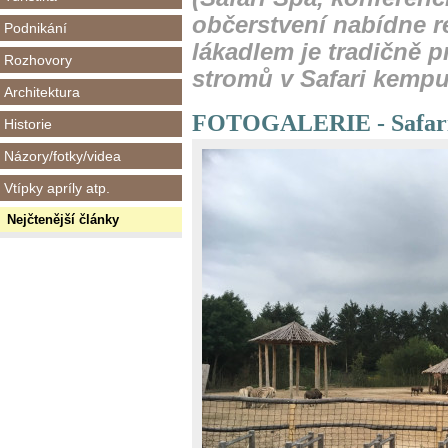
občerstvení nabídne r
Podnikání
lákadlem je tradičně 
Rozhovory
stromů v Safari kempu
Architektura
FOTOGALERIE - Safari 
Historie
Názory/fotky/videa
Vtípky apríly atp.
Nejčtenější články