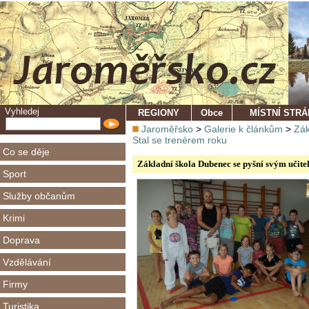
Vyhledej
REGIONY
Obce
MÍSTNÍ STR
Jaroměřsko
>
Galerie k článkům
>
Zák
Stal se trenérem roku
Co se děje
Základní škola Dubenec se pyšní svým učite
Sport
Služby občanům
Krimi
Doprava
Vzdělávání
Firmy
Turistika