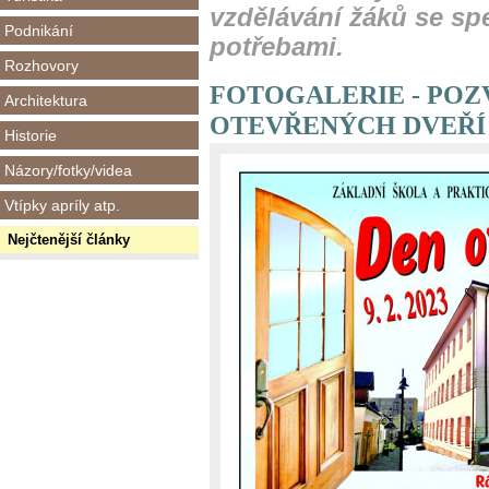
vzdělávání žáků se sp
Podnikání
potřebami.
Rozhovory
FOTOGALERIE - POZ
Architektura
OTEVŘENÝCH DVEŘÍ
Historie
Názory/fotky/videa
Vtípky apríly atp.
Nejčtenější články