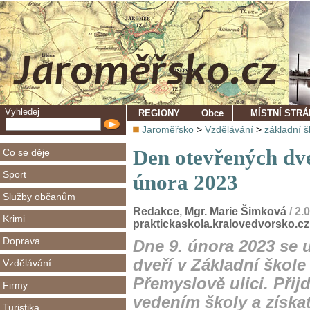
Vyhledej
REGIONY
Obce
MÍSTNÍ STR
Jaroměřsko
>
Vzdělávání
>
základní š
Den otevřených dve
Co se děje
Sport
února 2023
Služby občanům
Redakce
,
Mgr. Marie Šimková
/ 2.
Krimi
praktickaskola.kralovedvorsko.cz
Doprava
Dne 9. února 2023 se 
dveří v Základní škole
Vzdělávání
Přemyslově ulici. Přijď
Firmy
vedením školy a získa
Turistika