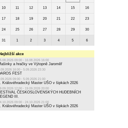
10
11
12
13
14
15
16
17
18
19
20
21
22
23
24
25
26
27
28
29
30
31
1
2
3
4
5
6
Nejbližší akce
5.08.2026 09:00 - 16.08.2026 16:00
ašinky a hračky ve Výtopně Jaroměř
.09.2026 16:00 - 5.09.2026 23:30
DAROS FEST
.09.2026 09:00 - 5.09.2026 21:00
. Královéhradecký Master UŠO v šipkách 2026
9.09.2026 12:00 - 19.09.2026 20:00
FESTIVAL ČESKOSLOVENSKÝCH HUDEBNÍCH
EGEND III.
4.10.2026 09:00 - 24.10.2026 21:00
. Královéhradecký Master UŠO v šipkách 2026