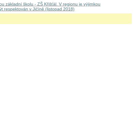
základní školu - ZŠ Křišťál. V regionu je výjimkou
t respektován v Jičíně (listopad 2018)