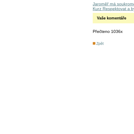
Jaroměř má soukromou 
Kurz Respektovat a bý
Vaše komentáře
Přečteno 1036x
Zpět