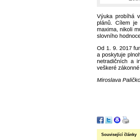
Výuka probíhá v 
plánů. Cílem j
maxima, nikoli m
slovního hodnoce
Od 1. 9. 2017 fu
a poskytuje plnoh
netradičních a 
veškeré zákonné
Miroslava Paličk
Související články