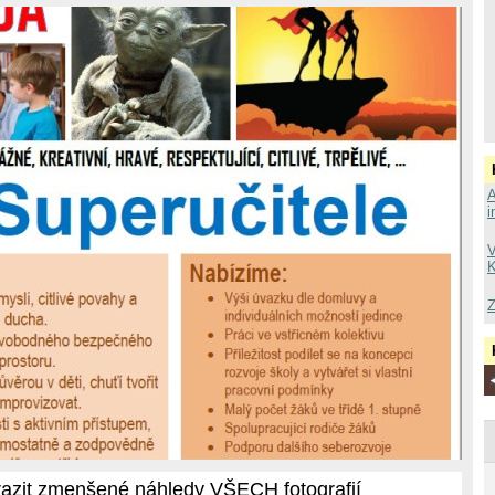
A
i
V
K
Z
azit zmenšené náhledy VŠECH fotografií