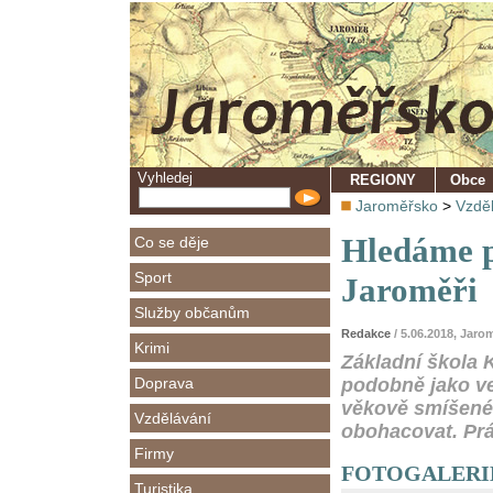
Vyhledej
REGIONY
Obce
Jaroměřsko
>
Vzdě
Hledáme p
Co se děje
Sport
Jaroměři
Služby občanům
Redakce
/ 5.06.2018, Jaro
Krimi
Základní škola 
Doprava
podobně jako ve
věkově smíšené
Vzdělávání
obohacovat. Práv
Firmy
FOTOGALERIE -
Turistika