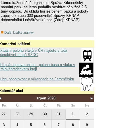
kterou každoročně organizuje Správa Krkonošský
národní park, se letos podařilo sesbírat přibližně 2,5
tuny odpadu. Do úklidu hor se během pátku a soboty
zapojilo zhruba 300 pracovníků Správy KRNAP,
dobrovolníků i návštěvníků hor. (Zdroj: KRNAP)
Další krátké zprávy
Komerční sdělení
ktuální polohu vlaků v ČR najdete v této
nteraktivní mapě SŽDC
eřejná doprava online - poloha busu a vlaku v
rálovéhradeckém kraji
ubní pohotovost o víkendech na Jaroměřsku
Kalendář akcí
srpen 2026
Po
Út
St
Čt
Pá
So
Ne
27
28
29
30
31
1
2
3
4
5
6
7
8
9