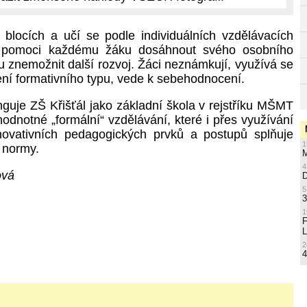
blocích a učí se podle individuálních vzdělávacích
e pomoci každému žáku dosáhnout svého osobního
u znemožnit další rozvoj. Žáci neznámkují, využívá se
ní formativního typu, vede k sebehodnocení.
nguje ZŠ Křišťál jako základní škola v rejstříku MŠMT
odnotné „formální“ vzdělávání, které i přes využívání
inovativních pedagogických prvků a postupů splňuje
1
 normy.
M
4
ová
5
3
1
L
2
4