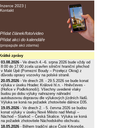
Inzerce 2023
|
Kontakt
Přidat článek/foto/video
Přidat akci do kalendáře
(propagujte akci zdarma)
Krátké zprávy
03.08.2026
- Ve dnech 4.–6. srpna 2026 bude vždy od
8:00 do 17:00 zcela uzavřen silniční hraniční přechod
v Malé Úpě (Pomezní Boudy – Przełęcz Okraj) z
důvodu opravy vozovky na polské straně.
20.05.2026
- Ve dnech 28. - 29.5.2026 se bude konat
výluka v úseku Hradec Králové hl.n. - Hněvčeves -
(Hořice v Podkrkonoší). Všechny uvedené vlaky
budou po dobu výluky nahrazeny náhradní
autobusovou dopravou dle výlukových jízdních řádů.
Výluka se koná na požadek zhotovitele dálnice D35.
19.05.2026
- Ve dnech 2. - 5. června 2026 se budou
konat výluky v úseku Nové Město nad Metují –
Náchod – Starkoč – Česká Skalice. Výluka se koná
na požadek zhotovitele Náchodského obchvatu.
18.05.2026
- Během tradiční akce Čisté Krkonoše,