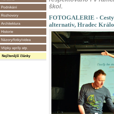
škol.
Podnikání
Rozhovory
FOTOGALERIE - Cesty k
alternativ, Hradec Králo
Architektura
Historie
Názory/fotky/videa
Vtípky apríly atp.
Nejčtenější články