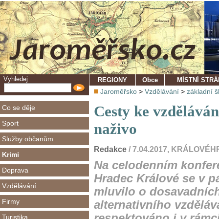
Vyhledej
REGIONY
Obce
MÍSTNÍ STR
Jaroměřsko
>
Vzdělávání
>
základní š
Cesty ke vzdělávání
Co se děje
Sport
naživo
Služby občanům
Redakce
/ 7.04.2017, KRÁLOV
Krimi
Na celodenním konfer
Doprava
Hradec Králové se v p
Vzdělávání
mluvilo o dosavadníc
Firmy
alternativního vzděláv
respektováno i v rámc
Turistika