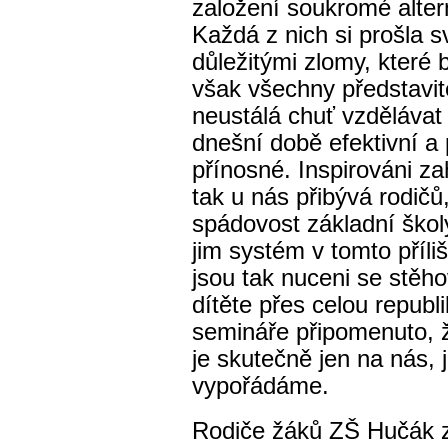
založení soukromé altern
Každá z nich si prošla s
důležitými zlomy, které b
však všechny představite
neustálá chuť vzdělávat 
dnešní době efektivní a
přínosné. Inspirováni z
tak u nás přibývá rodičů
spádovost základní škol
jim systém v tomto příl
jsou tak nuceni se stěho
dítěte přes celou republi
semináře připomenuto, ž
je skutečně jen na nás, 
vypořádáme.
Rodiče žáků ZŠ Hučák zo