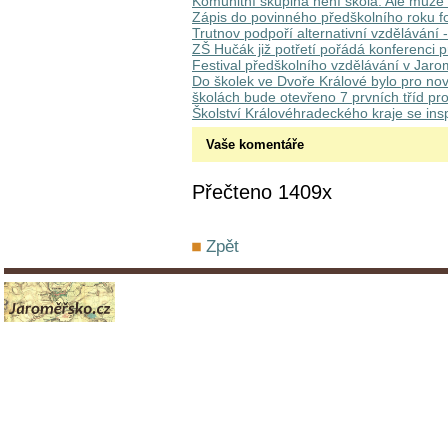
Komunitní skupina není škola. Ale může to
Zápis do povinného předškolního roku fo
Trutnov podpoří alternativní vzdělávání -
ZŠ Hučák již potřetí pořádá konferenci pr
Festival předškolního vzdělávání v Jaro
Do školek ve Dvoře Králové bylo pro nový
školách bude otevřeno 7 prvních tříd pr
Školství Královéhradeckého kraje se insp
Vaše komentáře
Přečteno 1409x
Zpět