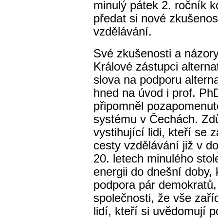
minulý pátek 2. ročník k
předat si nové zkušenosti
vzdělávání.
Své zkušenosti a názory
Králové zástupci alternat
slova na podporu alterna
hned na úvod i prof. PhD
připomněl pozapomenutou
systému v Čechách. Zdůr
vystihující lidi, kteří se
cesty vzdělávání již v d
20. letech minulého stole
energii do dnešní doby, 
podpora pár demokratů, 
společnosti, že vše zaří
lidí, kteří si uvědomují