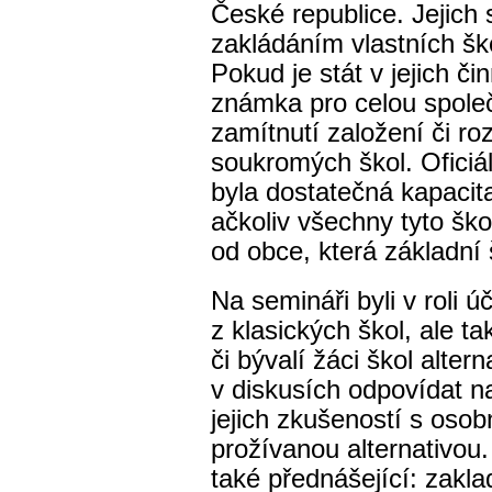
České republice. Jejich 
zakládáním vlastních ško
Pokud je stát v jejich či
známka pro celou spole
zamítnutí založení či roz
soukromých škol. Ofici
byla dostatečná kapacit
ačkoliv všechny tyto ško
od obce, která základní 
Na semináři byli v roli ú
z klasických škol, ale t
či bývalí žáci škol altern
v diskusích odpovídat na
jejich zkušeností s osobn
prožívanou alternativou.
také přednášející: zakla