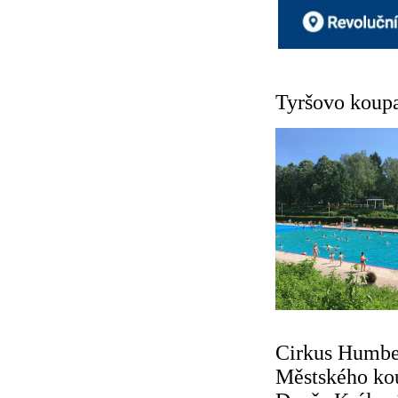
Tyršovo koupa
Cirkus Humber
Městského koup