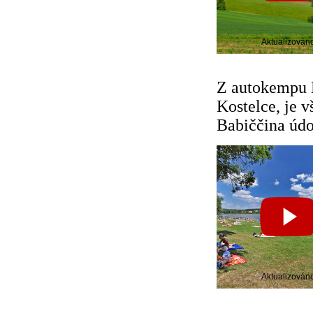
Aktualizován
Z autokempu 
Kostelce, je 
Babiččina údo
Aktualizován