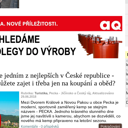
o
4
l
5
 jedním z nejlepších v České republice -
l
9
ůžete zajet i třeba jen na koupání a oběd?
l
1
M
Rubrika:
Turistika
, Pecka - Jičínsko a Český ráj, Aktualizováno
29.06.2018
4
Mezi Dvorem Králové a Novou Pakou u obce Pecka je
moderní, sportovně zaměřený kemp se stejným
názvem - PECKA. Jednoho krásného slunného dne
jsme jej navštívili s kamerou, abychom se dozvěděli, co
nového má kemp připraveno na letošní sezonu.
Komentáře - 0 příspěvků
Pokračování