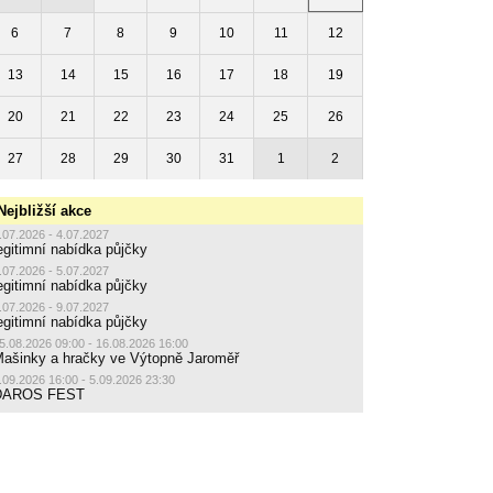
6
7
8
9
10
11
12
13
14
15
16
17
18
19
20
21
22
23
24
25
26
27
28
29
30
31
1
2
Nejbližší akce
.07.2026 - 4.07.2027
egitimní nabídka půjčky
.07.2026 - 5.07.2027
egitimní nabídka půjčky
.07.2026 - 9.07.2027
egitimní nabídka půjčky
5.08.2026 09:00 - 16.08.2026 16:00
ašinky a hračky ve Výtopně Jaroměř
.09.2026 16:00 - 5.09.2026 23:30
DAROS FEST