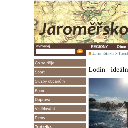
Vyhledej
REGIONY
Obce
Jaroměřsko
>
Turis
Co se děje
Lodín - ideáln
Sport
Služby občanům
Krimi
Doprava
Vzdělávání
Firmy
Turistika