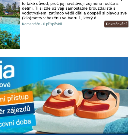
to také důvod, proč jej navštěvují zejména rodiče s
dětmi. Ti si zde užívají samostatné brouzdaliště s
vodotryskem, zatímco větší děti a dospělí si plavou své
(kilo)metry v bazénu ve tvaru L, který d...
Komentáře - 0 příspěvků
Pokračování
o