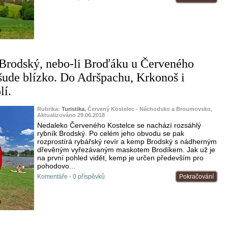
o
Brodský, nebo-li Broďáku u Červeného
všude blízko. Do Adršpachu, Krkonoš i
lí.
Rubrika:
Turistika
, Červený Kostelec - Náchodsko a Broumovsko,
Aktualizováno 29.06.2018
Nedaleko Červeného Kostelce se nachází rozsáhlý
rybník Brodský. Po celém jeho obvodu se pak
rozprostírá rybářský revír a kemp Brodský s nádherným
dřevěným vyřezávaným maskotem Brodíkem. Jak už je
na první pohled vidět, kemp je určen především pro
pohodovo...
Komentáře - 0 příspěvků
Pokračování
o