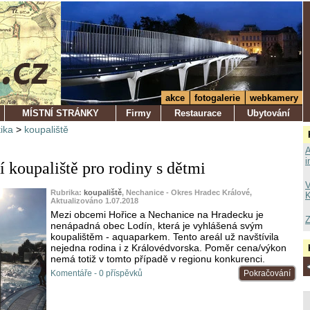
akce
fotogalerie
webkamery
MÍSTNÍ STRÁNKY
Firmy
Restaurace
Ubytování
tika
>
koupaliště
A
i
í koupaliště pro rodiny s dětmi
V
Rubrika:
koupaliště
, Nechanice - Okres Hradec Králové,
K
Aktualizováno 1.07.2018
Mezi obcemi Hořice a Nechanice na Hradecku je
Z
nenápadná obec Lodín, která je vyhlášená svým
koupalištěm - aquaparkem. Tento areál už navštívila
nejedna rodina i z Královédvorska. Poměr cena/výkon
nemá totiž v tomto případě v regionu konkurenci.
Komentáře - 0 příspěvků
Pokračování