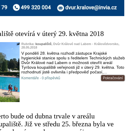
liště otevírá v úterý 29. května 2018
Rubrika:
koupaliště
, Dvůr Králové nad Labem - Královédvorsko,
28.05.2018
V pondělí 28. května rozhodl zástupce Krajské
hygienické stanice spolu s ředitelem Technických služeb
Dvůr Králové nad Labem o možnosti otevřít areál
Tyršova koupaliště veřejnosti již v úterý 29. května. Toto
rozhodnutí jistě ovlivnila i předpověď počasí,...
Komentáře - 0 příspěvků
Pokračování
to bude od dubna trvale v areálu
aliště. Již ve středu 25. března byla ve