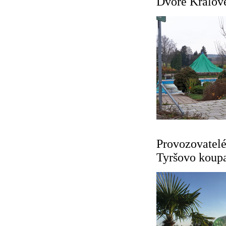
Dvoře Králov
Provozovatelé
Tyršovo koupal