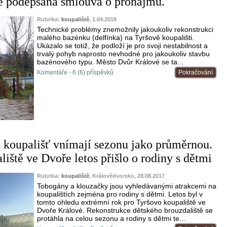
é podepsána smlouva o pronájmu.
Rubrika:
koupaliště
, 1.04.2018
Technické problémy znemožnily jakoukoliv rekonstrukci
malého bazénku (delfínka) na Tyršově koupališti.
Ukázalo se totiž, že podloží je pro svoji nestabilnost a
trvalý pohyb naprosto nevhodné pro jakoukoliv stavbu
bazénového typu. Město Dvůr Králové se ta...
Komentáře - 6 (6) příspěvků
Pokračování
 koupališť vnímají sezonu jako průměrnou.
iště ve Dvoře letos přišlo o rodiny s dětmi
Rubrika:
koupaliště
, Královédvorsko, 28.08.2017
Tobogány a klouzačky jsou vyhledávanými atrakcemi na
koupalištích zejména pro rodiny s dětmi. Letos byl v
tomto ohledu extrémní rok pro Tyršovo koupaliště ve
Dvoře Králové. Rekonstrukce dětského brouzdaliště se
protáhla na celou sezonu a rodiny s dětmi te...