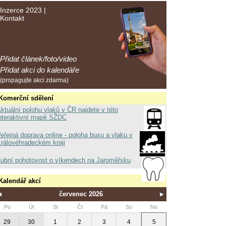
Inzerce 2023
|
Kontakt
Přidat článek/foto/video
Přidat akci do kalendáře
(propagujte akci zdarma)
Komerční sdělení
ktuální polohu vlaků v ČR najdete v této
nteraktivní mapě SŽDC
eřejná doprava online - poloha busu a vlaku v
rálovéhradeckém kraji
ubní pohotovost o víkendech na Jaroměřsku
Kalendář akcí
červenec 2026
Po
Út
St
Čt
Pá
So
Ne
29
30
1
2
3
4
5