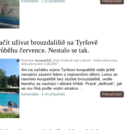
Komentáře - 2 (2) příspěvků
Pokračování
ačít užívat brouzdaliště na Tyršově
růběhu července. Nestalo se tak.
Rubrika:
koupaliště
, Dvůr Králové nad Labem - Královédvorsko,
Aktualizováno 5.08.2017
Ani na začátku srpna Tyršovo koupaliště stále ještě
nenabízí zázemí lidem s nejmenšími dětmi. Letos se
otevřelo koupaliště bez služeb brouzdaliště, vedle
kterého se nachází i dětské hřiště. Právě „delfínek”, jak
se mu říká podle vodní atrakce ...
Komentáře - 4 (4) příspěvků
Pokračování
o