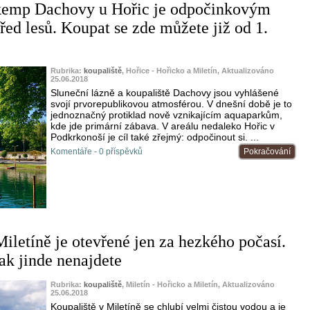
 kemp Dachovy u Hořic je odpočinkovým
řed lesů. Koupat se zde můžete již od 1.
Rubrika:
koupaliště
, Hořice - Hořicko a Miletín, Aktualizováno
25.06.2018
Sluneční lázně a koupaliště Dachovy jsou vyhlášené
svojí prvorepublikovou atmosférou. V dnešní době je to
jednoznačný protiklad nově vznikajícím aquaparkům,
kde jde primární zábava. V areálu nedaleko Hořic v
Podkrkonoší je cíl také zřejmý: odpočinout si. ...
Komentáře - 0 příspěvků
Pokračování
o
iletíně je otevřené jen za hezkého počasí.
ak jinde nenajdete
Rubrika:
koupaliště
, Miletín - Hořicko a Miletín, Aktualizováno
25.06.2018
Koupaliště v Miletíně se chlubí velmi čistou vodou a je