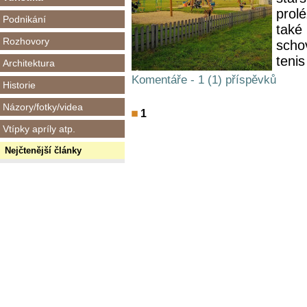
prol
Podnikání
také
Rozhovory
schov
tenis
Architektura
Komentáře - 1 (1) příspěvků
Historie
Názory/fotky/videa
1
Vtípky apríly atp.
Nejčtenější články