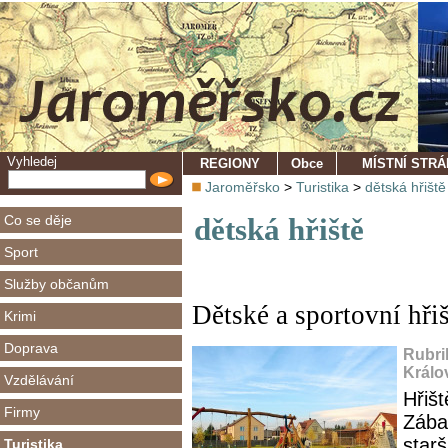
Vyhledej
REGIONY
Obce
MÍSTNÍ STR
Jaroměřsko
>
Turistika
>
dětská hřiště
Co se děje
dětská hřiště
Sport
Služby občanům
Dětské a sportovní hř
Krimi
Doprava
Rubri
Králo
Vzdělávání
Hřišt
Firmy
Zába
starš
Turistika