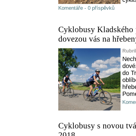
Komentáře - 0 příspěvků
Cyklobusy Kladského p
dovezou vás na hřeben
Rubri
Nech
dové
do Tr
oblí
hřeb
Pome
Komen
Cyklobusy s novou tvář
2018