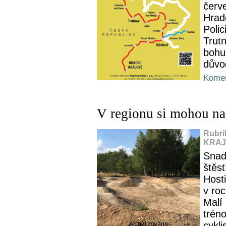
červ
Hrad
Polic
Trut
bohu
důvo
Komen
V regionu si mohou na
Rubri
KRAJ,
Snad
štěst
Host
v ro
Malí 
trén
cykli
Aktualizováno