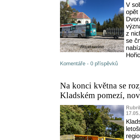
V so
opět
Dvor
význ
z nic
se č
nabí
Aktualizováno
Hořic
Komentáře - 0 příspěvků
Na konci května se roz
Kladském pomezí, nově
Rubri
17.05
Klad
letoš
regi