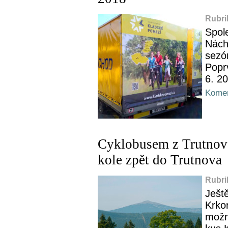
Rubri
Spole
Nách
sezó
Popr
6. 2
Komen
Cyklobusem z Trutnov
kole zpět do Trutnova
Rubri
Ještě
Krko
možno