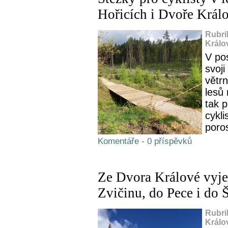
Hořicích i Dvoře Král
Rubri
Králo
V po
svoj
větrn
lesů
tak p
cykli
poros
Komentáře - 0 příspěvků
Ze Dvora Králové vyje
Zvičinu, do Pece i do 
Rubri
Králo