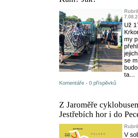
Rubri
7.08.
Už 17
Krkon
my p
přeh
jejic
se mů
budo
ta...
Komentáře - 0 příspěvků
Z Jaroměře cyklobusem
Jestřebích hor i do Pe
Rubri
V sob