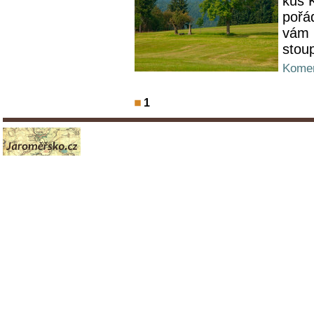
kus K
pořá
vám 
stou
Komen
1