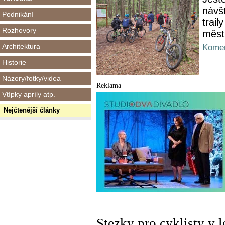
návšt
Podnikání
trail
Rozhovory
měst
Architektura
Komen
Historie
Názory/fotky/videa
Reklama
Vtípky apríly atp.
Nejčtenější články
Stezky pro cyklisty v 