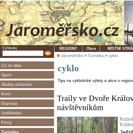
Vyhledej
REGIONY
Obce
MÍSTNÍ STR
Jaroměřsko
>
Turistika
>
cyklo
Co se děje
cyklo
Sport
Tipy na cyklistické výlety a akce v regio
Služby občanům
Krimi
Traily ve Dvoře Králov
Doprava
návštěvníkům
Vzdělávání
Rubri
Firmy
Králo
Ještě
Turistika