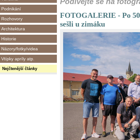
Podívejte se na fotogra
Podnikání
FOTOGALERIE - Po 50 le
Rozhovory
sešli u zimáku
Architektura
Historie
Názory/fotky/videa
Vtípky apríly atp.
Nejčtenější články