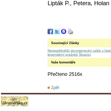
Lipták P., Petera, Holan
Související články
Nejúspěšnější dorostenecký celek v histo
legendární pražské Štvanici
Vaše komentáře
Přečteno 2516x
Zpět