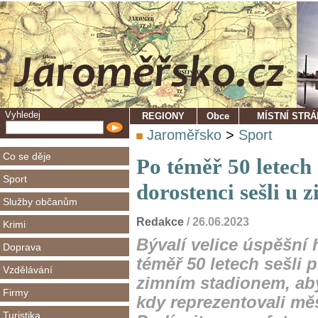
Vyhledej
REGIONY
Obce
MÍSTNÍ STR
Jaroměřsko
>
Sport
Co se děje
Po téměř 50 letech 
Sport
dorostenci sešli u 
Služby občanům
Redakce
/ 26.06.2023
Krimi
Bývalí velice úspěšní 
Doprava
téměř 50 letech sešli
Vzdělávání
zimním stadionem, ab
Firmy
kdy reprezentovali měst
Turistika