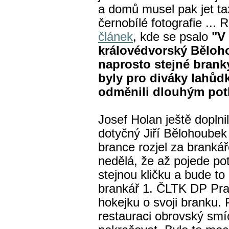
a domů musel pak jet tax
černobílé fotografie ...
článek
, kde se psalo
"
V 
královédvorský Běloh
naprosto stejné branky
byly pro diváky lahůd
odměnili dlouhým pot
Josef Holan ještě doplni
dotyčný Jiří Bělohoubek
brance rozjel za brankář
nedělá, že až pojede pot
stejnou kličku a bude to
brankář 1. ČLTK DP Prah
hokejku o svoji branku. 
restauraci obrovský smí