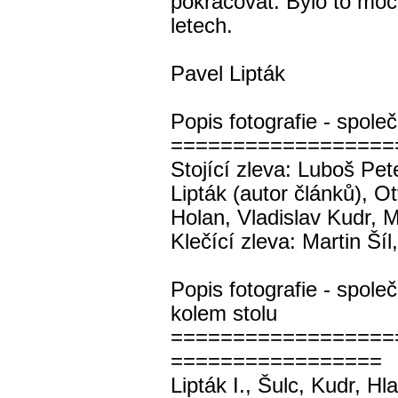
pokračovat. Bylo to moc 
letech.
Pavel Lipták
Popis fotografie - spole
==================
Stojící zleva: Luboš Pet
Lipták (autor článků), Ot
Holan, Vladislav Kudr, M
Klečící zleva: Martin Ší
Popis fotografie - společ
kolem stolu
==================
=================
Lipták I., Šulc, Kudr, Hl