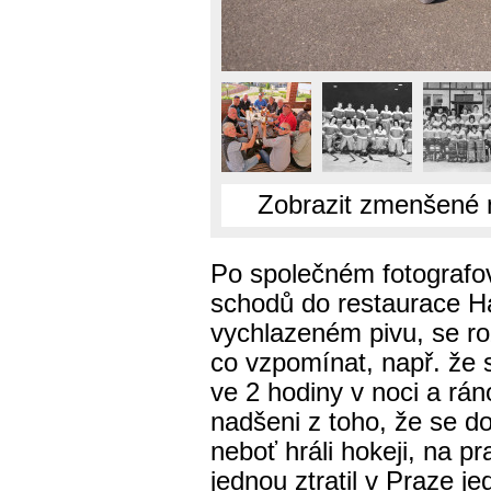
Zobrazit zmenšené 
Po společném fotografová
schodů do restaurace H
vychlazeném pivu, se ro
co vzpomínat, např. že 
ve 2 hodiny v noci a rán
nadšeni z toho, že se do
neboť hráli hokeji, na p
jednou ztratil v Praze j