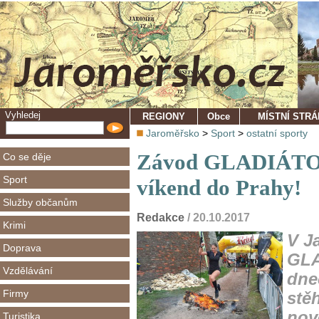
Vyhledej
REGIONY
Obce
MÍSTNÍ STR
Jaroměřsko
>
Sport
>
ostatní sporty
Závod GLADIÁTOR
Co se děje
Sport
víkend do Prahy!
Služby občanům
Redakce
/ 20.10.2017
Krimi
V J
Doprava
GLA
Vzdělávání
dnec
Firmy
stě
nov
Turistika