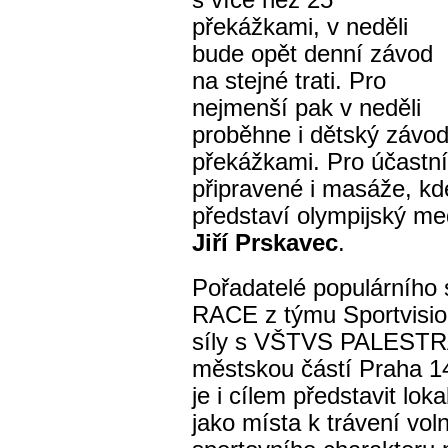
s více než 25
překážkami, v neděli
bude opět denní závod
na stejné trati. Pro
nejmenší pak v neděli
proběhne i dětský závod
překážkami. Pro účastn
připravené i masáže, kd
představí olympijský med
Jiří Prskavec
.
Pořadatelé populárníh
RACE z týmu Sportvisio 
síly s VŠTVS PALESTRA 
městskou částí Praha 14
je i cílem představit lok
jako místa k trávení vo