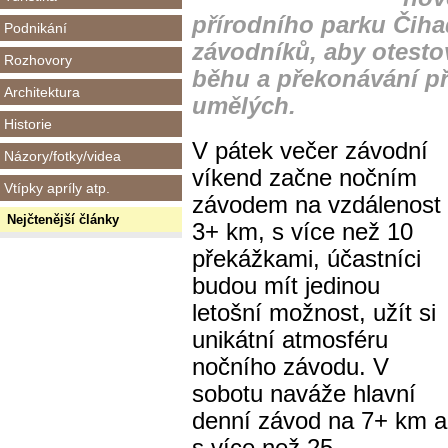
přírodního parku Čihad
Podnikání
závodníků, aby otestov
Rozhovory
běhu a překonávání př
Architektura
umělých.
Historie
V pátek večer závodní
Názory/fotky/videa
víkend začne nočním
Vtípky apríly atp.
závodem na vzdálenost
Nejčtenější články
3+ km, s více než 10
překážkami, účastníci
budou mít jedinou
letošní možnost, užít si
unikátní atmosféru
nočního závodu. V
sobotu naváže hlavní
denní závod na 7+ km a