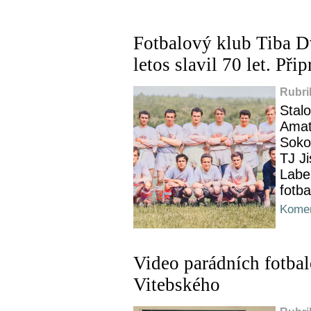
Fotbalový klub Tiba 
letos slavil 70 let. Při
Rubri
Stalo
Amaté
Sokol
TJ J
Labe
fotba
Komen
Video parádních fotba
Vitebského