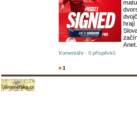
matur
dvor
dvojč
hrají
Slov
začín
Anet.
Komentáře - 0 příspěvků
1