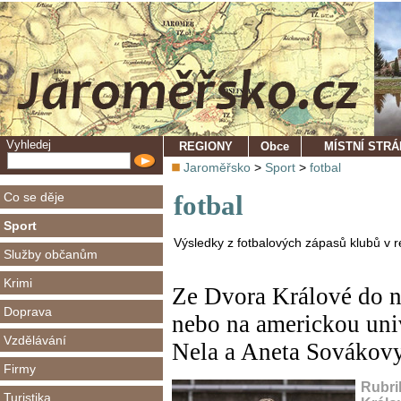
Vyhledej
REGIONY
Obce
MÍSTNÍ STR
Jaroměřsko
>
Sport
>
fotbal
Co se děje
fotbal
Sport
Výsledky z fotbalových zápasů klubů v r
Služby občanům
Krimi
Ze Dvora Králové do ne
Doprava
nebo na americkou univ
Vzdělávání
Nela a Aneta Sovákov
Firmy
Rubri
Turistika