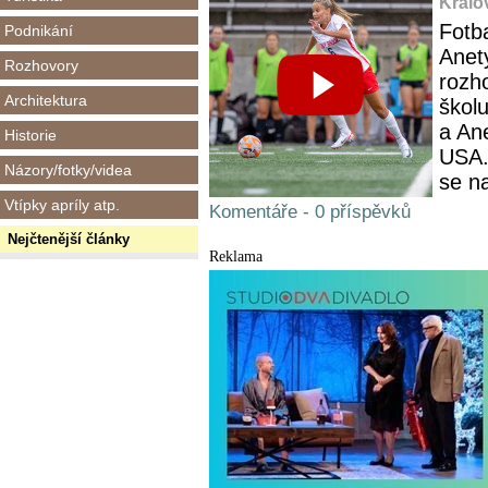
Králo
Fotba
Podnikání
Anety
Rozhovory
rozh
Architektura
škol
a Ane
Historie
USA.
Názory/fotky/videa
se na
Vtípky apríly atp.
Komentáře - 0 příspěvků
Nejčtenější články
Reklama