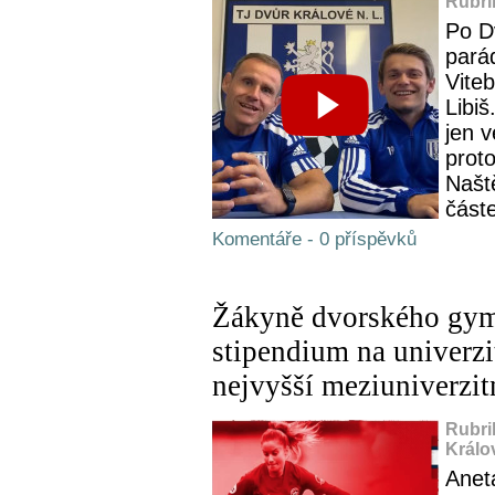
Rubri
Po D
pará
Vite
Libiš
jen v
prot
Našt
částe
Komentáře - 0 příspěvků
Žákyně dvorského gymn
stipendium na univerzi
nejvyšší meziuniverzit
Rubri
Králo
Anet