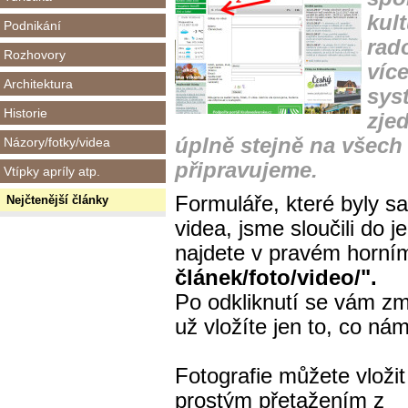
kult
Podnikání
rado
Rozhovory
víc
Architektura
sys
Historie
zje
úplně stejně na všech 
Názory/fotky/videa
připravujeme.
Vtípky apríly atp.
Formuláře, které byly sa
Nejčtenější články
videa, jsme sloučili do 
najdete v pravém horn
článek/foto/video/".
Po odkliknutí se vám zm
už vložíte jen to, co ná
Fotografie můžete vložit
prostým přetažením z