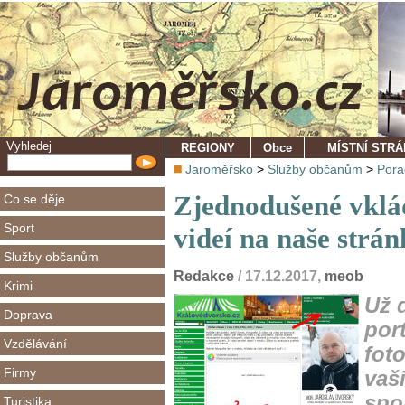
Vyhledej
REGIONY
Obce
MÍSTNÍ STR
Jaroměřsko
>
Služby občanům
>
Pora
Zjednodušené vklád
Co se děje
Sport
videí na naše strá
Služby občanům
Redakce
/ 17.12.2017,
meob
Krimi
Už 
Doprava
port
Vzdělávání
foto
Firmy
vaš
spo
Turistika