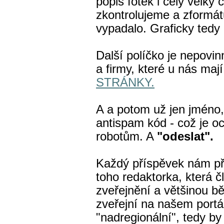
popis fotek i celý velký
zkontrolujeme a zformá
vypadalo. Graficky tedy 
Další políčko je nepovinn
a firmy, které u nás maj
STRÁNKY.
A a potom už jen jméno, 
antispam kód - což je o
robotům. A
"odeslat".
Každý příspěvek nám př
toho redaktorka, která čl
zveřejnění a většinou 
zveřejní na našem portá
"nadregionální", tedy by