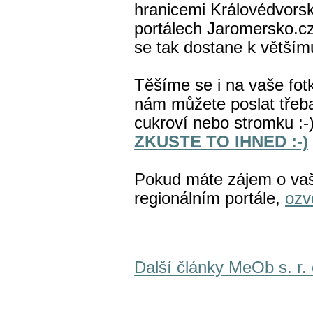
hranicemi Královédvorska
portálech Jaromersko.cz
se tak dostane k větším
Těšíme se i na vaše fotk
nám můžete poslat třeba
cukroví nebo stromku :-
ZKUSTE TO IHNED :-)
Pokud máte zájem o v
regionálním portále,
ozv
Další články MeOb s. r. 