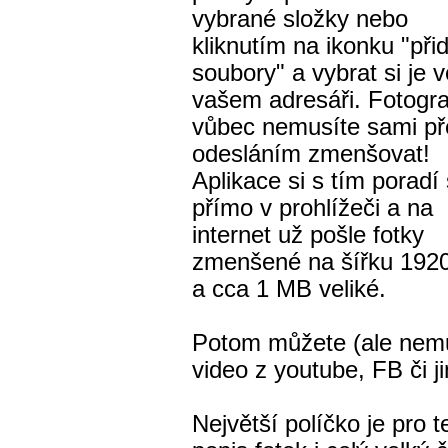
vybrané složky nebo
kliknutím na ikonku "při
soubory" a vybrat si je v
vašem adresáři. Fotogra
vůbec nemusíte sami př
odesláním zmenšovat!
Aplikace si s tím porad
přímo v prohlížeči a na
internet už pošle fotky
zmenšené na šířku 1920
a cca 1 MB veliké.
Potom můžete (ale nemus
video z youtube, FB či j
Největší políčko je pro 