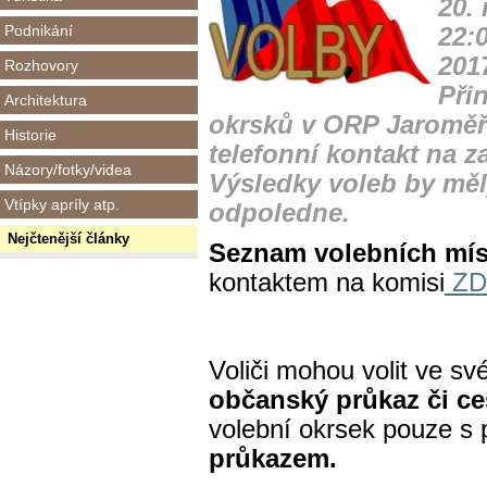
20. 
Podnikání
22:0
201
Rozhovory
Při
Architektura
okrsků v ORP Jaroměř,
Historie
telefonní kontakt na z
Názory/fotky/videa
Výsledky voleb by mě
Vtípky apríly atp.
odpoledne.
Nejčtenější články
Seznam volebních mís
kontaktem na komisi
ZD
Voliči mohou volit ve s
občanský průkaz či ce
volební okrsek pouze s
průkazem.