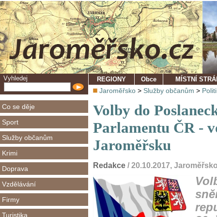
Vyhledej
REGIONY
Obce
MÍSTNÍ STR
Jaroměřsko
>
Služby občanům
>
Polit
Volby do Poslanec
Co se děje
Sport
Parlamentu ČR - v
Služby občanům
Jaroměřsku
Krimi
Redakce
/ 20.10.2017, Jaroměřsk
Doprava
Vol
Vzdělávání
sně
Firmy
rep
Turistika