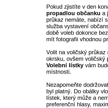
Pokud zjistíte v den kon
propadlou občanku
a j
průkaz nemáte, nabízí 
služba vystavení občan
době voleb dokonce bezp
mít fotografii vhodnou p
Volit na voličský průkaz
okrsku, ovšem voličský
Volební lístky
vám budo
místnosti.
Nezapomeňte dodržovat p
byl platný. Do obálky vl
lístek, který může a ne
preferenční hlasy, max