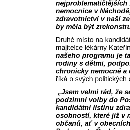
nejproblematičtějších 
nemocnice v Náchodě,
zdravotnictví v naší z
by měla být zrekonstr
Druhé místo na kandidát
majitelce lékárny Kateři
našeho programu je ta
rodiny s dětmi, podpo
chronicky nemocné a d
říká o svých politických
„Jsem velmi rád, že s
podzimní volby do P
kandidátní listinu zd
osobností, které již v
občanů, ať v obecních