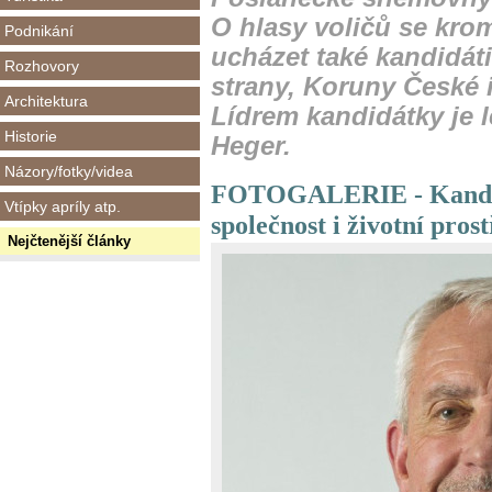
O hlasy voličů se kro
Podnikání
ucházet také kandidáti
Rozhovory
strany, Koruny České i
Architektura
Lídrem kandidátky je 
Historie
Heger.
Názory/fotky/videa
FOTOGALERIE - Kandid
Vtípky apríly atp.
společnost i životní prost
Nejčtenější články