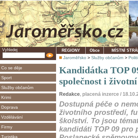
Vyhledej
REGIONY
Obce
MÍSTNÍ STR
Jaroměřsko
>
Služby občanům
>
Polit
Kandidátka TOP 0
Co se děje
Sport
společnost i životní
Služby občanům
Redakce
, placená inzerce / 18.10
Krimi
Dostupná péče o nemo
Doprava
životního prostředí, fu
Vzdělávání
školství. To jsou téma
Firmy
kandidáti TOP 09 pro 
Poslanecké sněmovny 
Turistika