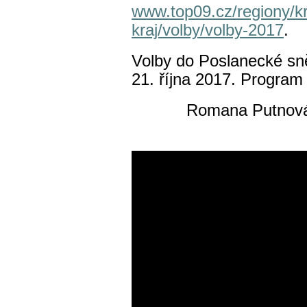
www.top09.cz/regiony/k
kraj/volby/volby-2017
.
Volby do Poslanecké sn
21. října 2017. Progra
Romana Putnová