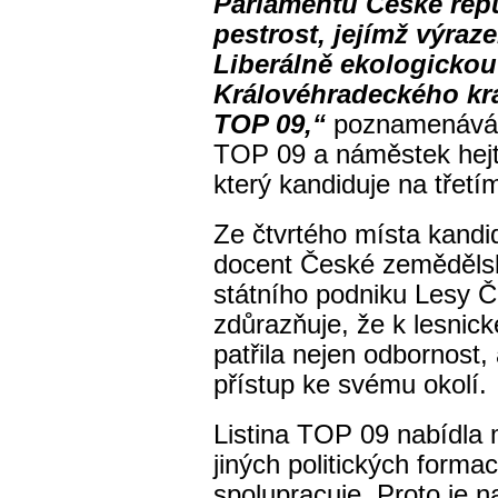
Parlamentu České repu
pestrost, jejímž výraz
Liberálně ekologickou
Královéhradeckého kra
TOP 09,“
poznamenává 
TOP 09 a náměstek hejt
který kandiduje na třetí
Ze čtvrtého místa kandid
docent České zemědělské
státního podniku Lesy ČR
zdůrazňuje, že k lesnick
patřila nejen odbornost,
přístup ke svému okolí.
Listina TOP 09 nabídla 
jiných politických formac
spolupracuje. Proto je 