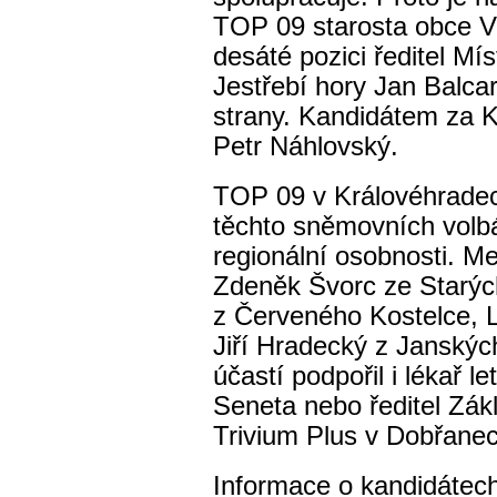
TOP 09 starosta obce V
desáté pozici ředitel Mí
Jestřebí hory Jan Balcar
strany. Kandidátem za 
Petr Náhlovský.
TOP 09 v Královéhradeck
těchto sněmovních volb
regionální osobnosti. Me
Zdeněk Švorc ze Starýc
z Červeného Kostelce, 
Jiří Hradecký z Janskýc
účastí podpořil i lékař 
Seneta
nebo ředitel Zák
Trivium Plus v Dobřanec
Informace o kandidátech