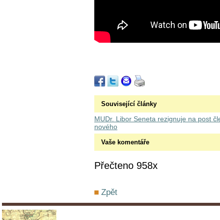
Související články
MUDr. Libor Seneta rezignuje na post čle
nového
Vaše komentáře
Přečteno 958x
Zpět