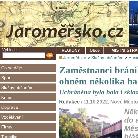
Vyhledej
REGIONY
Obce
MÍSTNÍ STR
Jaroměřsko
>
Služby občanům
>
Hasi
Zaměstnanci bránil
Co se děje
Sport
ohněm několika has
Služby občanům
Uchráněna byla hala i skla
Krimi
Redakce
/ 11.10.2022, Nové Měst
Doprava
Něk
Vzdělávání
do 
Firmy
Měs
hlá
Turistika