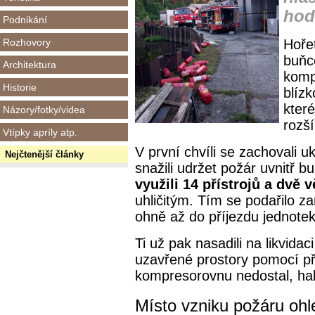
hodi
Podnikání
Rozhovory
Hořet
buňce
Architektura
komp
Historie
blízk
kter
Názory/fotky/videa
rozš
Vtípky apríly atp.
V první chvíli se zachovali 
Nejčtenější články
snažili udržet požár uvnitř b
využili 14 přístrojů a dvě v
uhličitým. Tím se podařilo z
ohně až do příjezdu jednote
Ti už pak nasadili na likvidac
uzavřené prostory pomocí př
kompresorovnu nedostal, hal
Místo vzniku požáru ohle