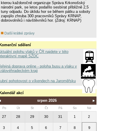
kterou každoročně organizuje Správa Krkonošský
národní park, se letos podařilo sesbírat přibližně 2,5
tuny odpadu. Do úklidu hor se během pátku a soboty
zapojilo zhruba 300 pracovníků Správy KRNAP,
dobrovolníků i návštěvníků hor. (Zdroj: KRNAP)
Další krátké zprávy
Komerční sdělení
ktuální polohu vlaků v ČR najdete v této
nteraktivní mapě SŽDC
eřejná doprava online - poloha busu a vlaku v
rálovéhradeckém kraji
ubní pohotovost o víkendech na Jaroměřsku
Kalendář akcí
srpen 2026
Po
Út
St
Čt
Pá
So
Ne
27
28
29
30
31
1
2
3
4
5
6
7
8
9