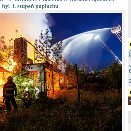
n byl 3. stupeň poplachu
A
i
V
K
Z