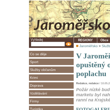
Vyhledej
REGIONY
Obce
Jaroměřsko
>
Služ
V Jaroměři
Co se děje
Sport
opuštěný o
Služby občanům
poplachu
Krimi
Redakce
,
redakce
/ 10.05.
Doprava
Požár nízké bud
Vzdělávání
marketu byl nah
ranní na Krajsk
Firmy
FOTOGALERIE - 
Turistika