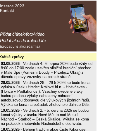
Inzerce 2023
|
Kontakt
Přidat článek/foto/video
Přidat akci do kalendáře
(propagujte akci zdarma)
Krátké zprávy
03.08.2026
- Ve dnech 4.–6. srpna 2026 bude vždy od
8:00 do 17:00 zcela uzavřen silniční hraniční přechod
v Malé Úpě (Pomezní Boudy – Przełęcz Okraj) z
důvodu opravy vozovky na polské straně.
20.05.2026
- Ve dnech 28. - 29.5.2026 se bude konat
výluka v úseku Hradec Králové hl.n. - Hněvčeves -
(Hořice v Podkrkonoší). Všechny uvedené vlaky
budou po dobu výluky nahrazeny náhradní
autobusovou dopravou dle výlukových jízdních řádů.
Výluka se koná na požadek zhotovitele dálnice D35.
19.05.2026
- Ve dnech 2. - 5. června 2026 se budou
konat výluky v úseku Nové Město nad Metují –
Náchod – Starkoč – Česká Skalice. Výluka se koná
na požadek zhotovitele Náchodského obchvatu.
18.05.2026
- Během tradiční akce Čisté Krkonoše,