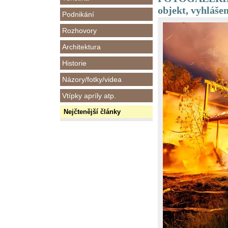
objekt, vyhláše
Podnikání
Rozhovory
Architektura
Historie
Názory/fotky/videa
Vtípky apríly atp.
Nejčtenější články