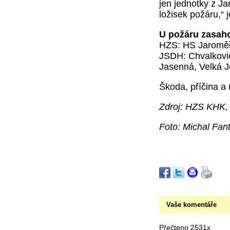
jen jednotky z J
ložisek požáru,“
U požáru zasah
HZS: HS Jaroměř
JSDH: Chvalkovic
Jasenná, Velká J
Škoda, příčina a 
Zdroj: HZS KHK,
Foto: Michal Fan
Vaše komentáře
Přečteno 2531x