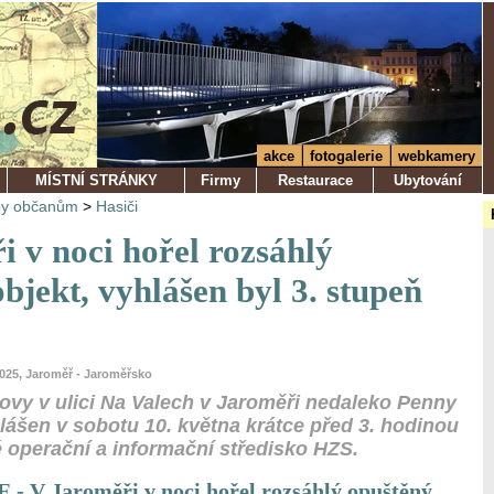
akce
fotogalerie
webkamery
MÍSTNÍ STRÁNKY
Firmy
Restaurace
Ubytování
by občanům
>
Hasiči
 v noci hořel rozsáhlý
bjekt, vyhlášen byl 3. stupeň
2025, Jaroměř - Jaroměřsko
ovy v ulici Na Valech v Jaroměři nedaleko Penny
lášen v sobotu 10. května krátce před 3. hodinou
é operační a informační středisko HZS.
V Jaroměři v noci hořel rozsáhlý opuštěný