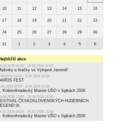
10
11
12
13
14
15
16
17
18
19
20
21
22
23
24
25
26
27
28
29
30
31
1
2
3
4
5
6
Nejbližší akce
5.08.2026 09:00 - 16.08.2026 16:00
ašinky a hračky ve Výtopně Jaroměř
.09.2026 16:00 - 5.09.2026 23:30
DAROS FEST
.09.2026 09:00 - 5.09.2026 21:00
. Královéhradecký Master UŠO v šipkách 2026
9.09.2026 12:00 - 19.09.2026 20:00
FESTIVAL ČESKOSLOVENSKÝCH HUDEBNÍCH
EGEND III.
4.10.2026 09:00 - 24.10.2026 21:00
. Královéhradecký Master UŠO v šipkách 2026