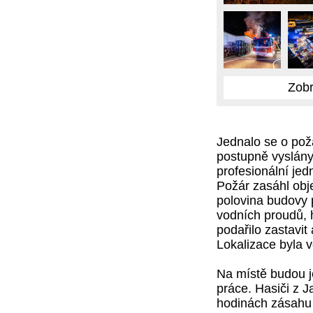
Zobr
Jednalo se o pož
postupně vyslány 
profesionální jed
Požár zasáhl obj
polovina budovy 
vodních proudů, 
podařilo zastavit
Lokalizace byla 
Na místě budou j
práce. Hasiči z 
hodinách zásahu p