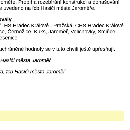
aroměře. Probíhá rozebírání konstrukcí a dohašování
 je uvedeno na fcb Hasiči města Jaroměře.
ovaly
, HS Hradec Králové - Pražská, CHS Hradec Králové
e, Černožice, Kuks, Jaroměř, Velichovky, Smiřice,
esenice
uchráněné hodnoty se v tuto chvíli ještě upřesňují.
 Hasiči města Jaroměř
ta, fcb Hasiči města Jaroměř