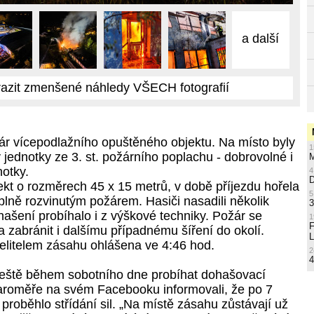
a další
azit zmenšené náhledy VŠECH fotografií
ár vícepodlažního opuštěného objektu. Na místo byly
1
jednotky ze 3. st. požárního poplachu - dobrovolné i
M
notky.
4
ekt o rozměrech 45 x 15 metrů, v době příjezdu hořela
5
plně rozvinutým požárem. Hasiči nasadili několik
3
hašení probíhalo i z výškové techniky. Požár se
1
 a zabránit i dalšímu případnému šíření do okolí.
L
velitelem zásahu ohlášena ve 4:46 hod.
2
4
eště během sobotního dne probíhat dohašovací
Jaroměře na svém Facebooku informovali, že po 7
roběhlo střídání sil. „Na místě zásahu zůstávají už