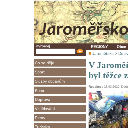
Vyhledej
REGIONY
Obce
Jaroměřsko
>
Dopr
V Jaroměři
Co se děje
Sport
byl těžce 
Služby občanům
Redakce
/ 18.03.2020, Dv
Krimi
Doprava
Vzdělávání
Firmy
Turistika