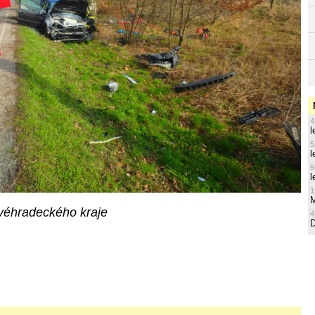
4
l
5
l
9
l
1
M
véhradeckého kraje
4