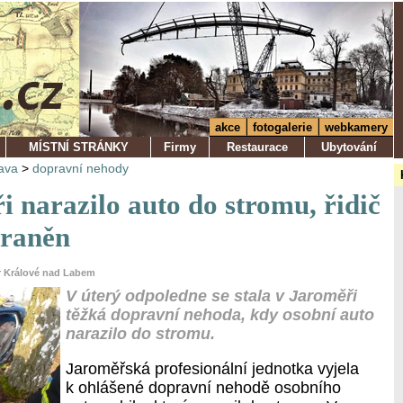
akce
fotogalerie
webkamery
MÍSTNÍ STRÁNKY
Firmy
Restaurace
Ubytování
ava
>
dopravní nehody
 narazilo auto do stromu, řidič
zraněn
ůr Králové nad Labem
V úterý odpoledne se stala v Jaroměři
těžká dopravní nehoda, kdy osobní auto
narazilo do stromu.
Jaroměřská profesionální jednotka vyjela
k ohlášené dopravní nehodě osobního