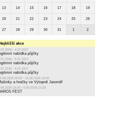
13
14
15
16
17
18
19
20
21
22
23
24
25
26
27
28
29
30
31
1
2
Nejbližší akce
.07.2026 - 4.07.2027
egitimní nabídka půjčky
.07.2026 - 5.07.2027
egitimní nabídka půjčky
.07.2026 - 9.07.2027
egitimní nabídka půjčky
5.08.2026 09:00 - 16.08.2026 16:00
ašinky a hračky ve Výtopně Jaroměř
.09.2026 16:00 - 5.09.2026 23:30
DAROS FEST