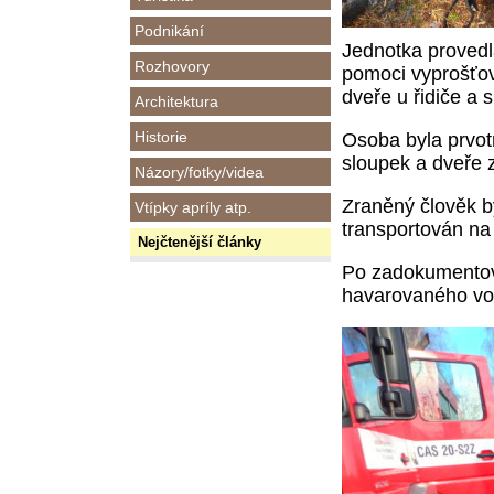
Podnikání
Jednotka provedl
Rozhovory
pomoci vyprošťova
dveře u řidiče a 
Architektura
Historie
Osoba byla prvot
sloupek a dveře 
Názory/fotky/videa
Zraněný člověk by
Vtípky apríly atp.
transportován na
Nejčtenější články
Po zadokumentován
havarovaného voz