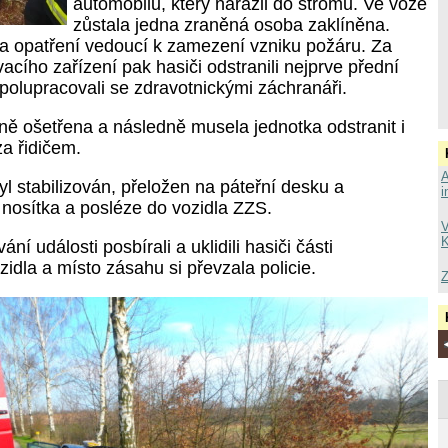
automobilu, který narazil do stromu. Ve voze
zůstala jedna zraněná osoba zaklíněna.
a opatření vedoucí k zamezení vzniku požáru. Za
cího zařízení pak hasiči odstranili nejprve přední
spolupracovali se zdravotnickými záchranáři.
ně ošetřena a následně musela jednotka odstranit i
za řidičem.
A
l stabilizován, přeložen na páteřní desku a
i
 nosítka a posléze do vozidla ZZS.
V
K
í události posbírali a uklidili hasiči části
idla a místo zásahu si převzala policie.
Z