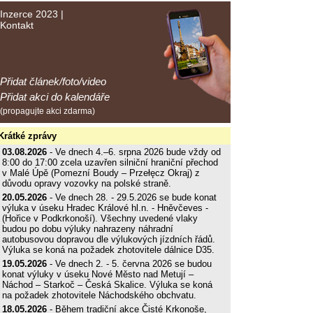
Inzerce 2023
|
Kontakt
Přidat článek/foto/video
Přidat akci do kalendáře
(propagujte akci zdarma)
Krátké zprávy
03.08.2026
- Ve dnech 4.–6. srpna 2026 bude vždy od
8:00 do 17:00 zcela uzavřen silniční hraniční přechod
v Malé Úpě (Pomezní Boudy – Przełęcz Okraj) z
důvodu opravy vozovky na polské straně.
20.05.2026
- Ve dnech 28. - 29.5.2026 se bude konat
výluka v úseku Hradec Králové hl.n. - Hněvčeves -
(Hořice v Podkrkonoší). Všechny uvedené vlaky
budou po dobu výluky nahrazeny náhradní
autobusovou dopravou dle výlukových jízdních řádů.
Výluka se koná na požadek zhotovitele dálnice D35.
19.05.2026
- Ve dnech 2. - 5. června 2026 se budou
konat výluky v úseku Nové Město nad Metují –
Náchod – Starkoč – Česká Skalice. Výluka se koná
na požadek zhotovitele Náchodského obchvatu.
18.05.2026
- Během tradiční akce Čisté Krkonoše,