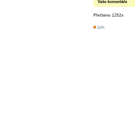
Vaše komentáře
Přečteno 1252x
Zpět