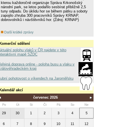
kterou každoročně organizuje Správa Krkonošský
národní park, se letos podařilo sesbírat přibližně 2,5
tuny odpadu. Do úklidu hor se během pátku a soboty
zapojilo zhruba 300 pracovníků Správy KRNAP,
dobrovolníků i návštěvníků hor. (Zdroj: KRNAP)
Další krátké zprávy
Komerční sdělení
ktuální polohu vlaků v ČR najdete v této
nteraktivní mapě SŽDC
eřejná doprava online - poloha busu a vlaku v
rálovéhradeckém kraji
ubní pohotovost o víkendech na Jaroměřsku
Kalendář akcí
červenec 2026
Po
Út
St
Čt
Pá
So
Ne
29
30
1
2
3
4
5
6
7
8
9
10
11
12