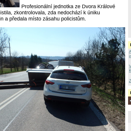
Profesionální jednotka ze Dvora Králové
jistila, zkontrolovala, zda nedochází k úniku
in a předala místo zásahu policistům.
A
i
V
K
Z