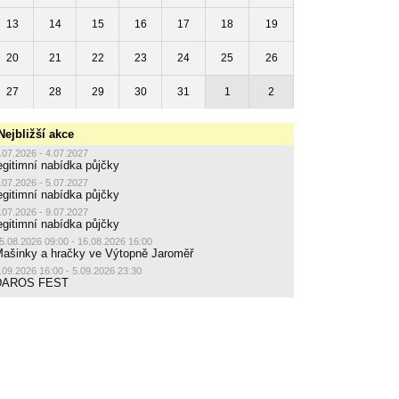
13
14
15
16
17
18
19
20
21
22
23
24
25
26
27
28
29
30
31
1
2
Nejbližší akce
.07.2026 - 4.07.2027
egitimní nabídka půjčky
.07.2026 - 5.07.2027
egitimní nabídka půjčky
.07.2026 - 9.07.2027
egitimní nabídka půjčky
5.08.2026 09:00 - 16.08.2026 16:00
ašinky a hračky ve Výtopně Jaroměř
.09.2026 16:00 - 5.09.2026 23:30
DAROS FEST