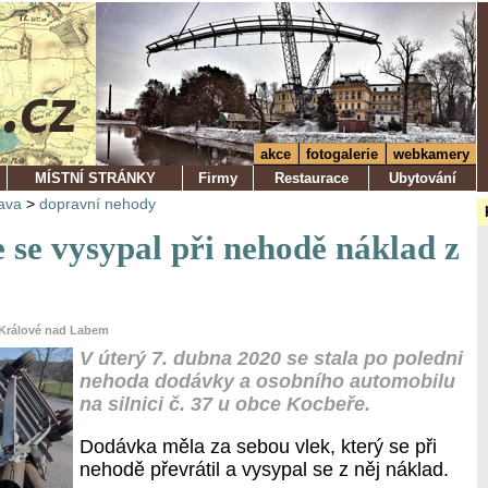
akce
fotogalerie
webkamery
MÍSTNÍ STRÁNKY
Firmy
Restaurace
Ubytování
ava
>
dopravní nehody
 se vysypal při nehodě náklad z
r Králové nad Labem
V úterý 7. dubna 2020 se stala po poledni
nehoda dodávky a osobního automobilu
na silnici č. 37 u obce Kocbeře.
Dodávka měla za sebou vlek, který se při
nehodě převrátil a vysypal se z něj náklad.