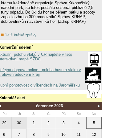
kterou každoročně organizuje Správa Krkonošský
národní park, se letos podařilo sesbírat přibližně 2,5
tuny odpadu. Do úklidu hor se během pátku a soboty
zapojilo zhruba 300 pracovníků Správy KRNAP,
dobrovolníků i návštěvníků hor. (Zdroj: KRNAP)
Další krátké zprávy
Komerční sdělení
ktuální polohu vlaků v ČR najdete v této
nteraktivní mapě SŽDC
eřejná doprava online - poloha busu a vlaku v
rálovéhradeckém kraji
ubní pohotovost o víkendech na Jaroměřsku
Kalendář akcí
červenec 2026
Po
Út
St
Čt
Pá
So
Ne
29
30
1
2
3
4
5
6
7
8
9
10
11
12