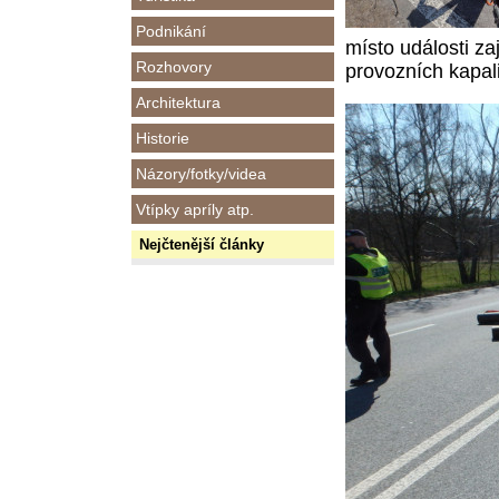
Podnikání
místo události za
Rozhovory
provozních kapal
Architektura
Historie
Názory/fotky/videa
Vtípky apríly atp.
Nejčtenější články