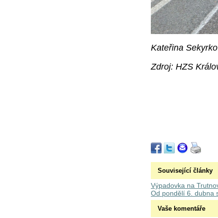
Kateřina Sekyrk
Zdroj: HZS Králo
Související články
Výpadovka na Trutno
Od pondělí 6. dubna 
Vaše komentáře