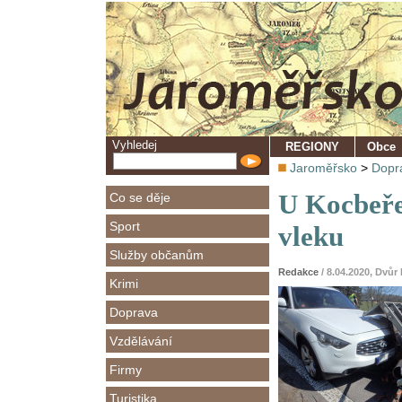
Vyhledej
REGIONY
Obce
Jaroměřsko
>
Dopr
U Kocbeře
Co se děje
Sport
vleku
Služby občanům
Redakce
/ 8.04.2020, Dvů
Krimi
Doprava
Vzdělávání
Firmy
Turistika