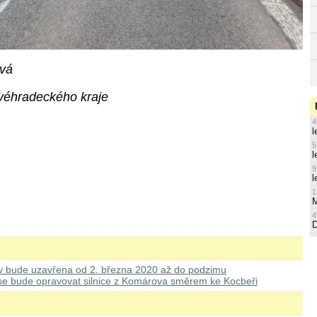
ová
véhradeckého kraje
4
l
5
l
9
l
1
M
4
v bude uzavřena od 2. března 2020 až do podzimu
se bude opravovat silnice z Komárova směrem ke Kocbeři