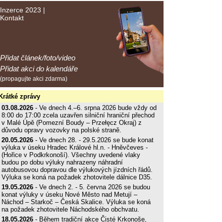
Inzerce 2023
|
Kontakt
Přidat článek/foto/video
Přidat akci do kalendáře
(propagujte akci zdarma)
Krátké zprávy
03.08.2026
- Ve dnech 4.–6. srpna 2026 bude vždy od
8:00 do 17:00 zcela uzavřen silniční hraniční přechod
v Malé Úpě (Pomezní Boudy – Przełęcz Okraj) z
důvodu opravy vozovky na polské straně.
20.05.2026
- Ve dnech 28. - 29.5.2026 se bude konat
výluka v úseku Hradec Králové hl.n. - Hněvčeves -
(Hořice v Podkrkonoší). Všechny uvedené vlaky
budou po dobu výluky nahrazeny náhradní
autobusovou dopravou dle výlukových jízdních řádů.
Výluka se koná na požadek zhotovitele dálnice D35.
19.05.2026
- Ve dnech 2. - 5. června 2026 se budou
konat výluky v úseku Nové Město nad Metují –
Náchod – Starkoč – Česká Skalice. Výluka se koná
na požadek zhotovitele Náchodského obchvatu.
18.05.2026
- Během tradiční akce Čisté Krkonoše,