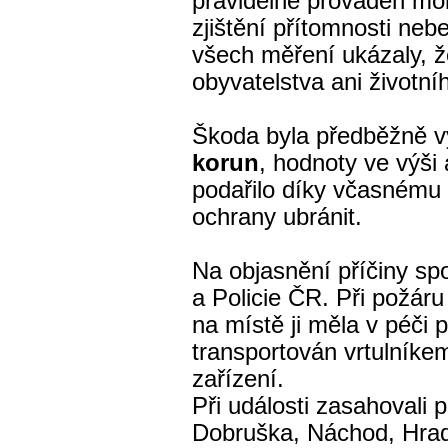
pravidelně prováděn mon
zjištění přítomnosti ne
všech měření ukázaly, ž
obyvatelstva ani životní
Škoda byla předběžně v
korun
, hodnoty ve výši 
podařilo díky včasnému
ochrany ubránit.
Na objasnění příčiny sp
a Policie ČR. Při požár
na místě ji měla v péči 
transportován vrtulníke
zařízení.
Při události zasahovali p
Dobruška, Náchod, Hra