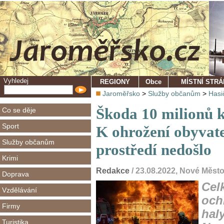
Vyhledej
REGIONY
Obce
MÍSTNÍ STR
Jaroměřsko
>
Služby občanům
>
Hasi
Škoda 10 milionů k
Co se děje
Sport
K ohrožení obyvate
Služby občanům
prostředí nedošlo
Krimi
Redakce
/ 23.08.2022, Nové Měst
Doprava
Cel
Vzdělávání
och
Firmy
hal
Turistika