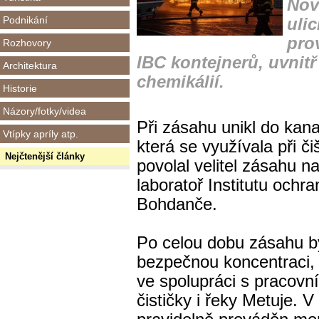
Nov
Podnikání
uli
pro
Rozhovory
IBC kontejnerů, uvnit
Architektura
chemikálií.
Historie
Názory/fotky/videa
Při zásahu unikl do kana
Vtípky apríly atp.
která se využívala při č
Nejčtenější články
povolal velitel zásahu n
laboratoř Institutu ochr
Bohdanče.
Po celou dobu zásahu by
bezpečnou koncentraci, 
ve spolupráci s pracov
čističky i řeky Metuje. 