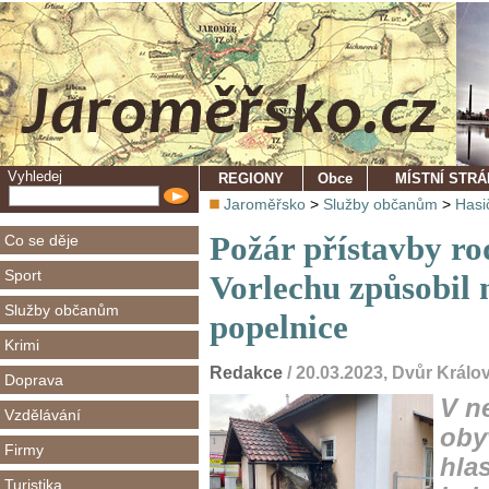
Vyhledej
REGIONY
Obce
MÍSTNÍ STR
Jaroměřsko
>
Služby občanům
>
Hasi
Požár přístavby r
Co se děje
Sport
Vorlechu způsobil
Služby občanům
popelnice
Krimi
Redakce
/ 20.03.2023, Dvůr Král
Doprava
V n
Vzdělávání
oby
Firmy
hla
Turistika