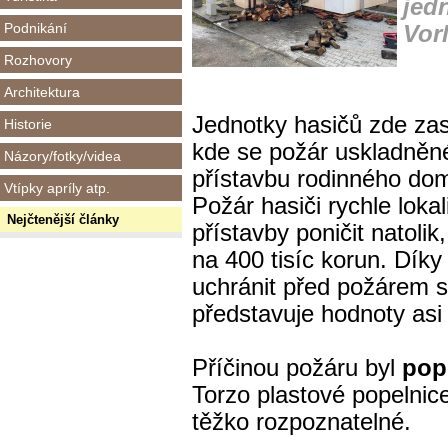
jed
Podnikání
Vor
Rozhovory
Architektura
Jednotky hasičů zde za
Historie
kde se požár uskladněné
Názory/fotky/videa
přístavbu rodinného do
Vtípky apríly atp.
Požár hasiči rychle lokali
Nejčtenější články
přístavby poničit natoli
na 400 tisíc korun. Dík
uchránit
před požárem s
představuje hodnoty asi
Příčinou požáru byl
pop
Torzo plastové popelnice
těžko rozpoznatelné.