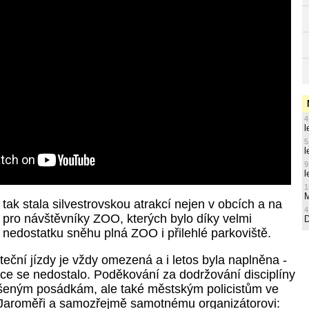
4
l
5
l
9
l
1
M
tak stala silvestrovskou atrakcí nejen v obcích a na
4
ké pro návštěvníky ZOO, kterých bylo díky velmi
 nedostatku sněhu plná ZOO i přilehlé parkoviště.
teční jízdy je vždy omezená a i letos byla naplněna -
ce se nedostalo. Poděkování za dodržování disciplíny
ášeným posádkám, ale také městským policistům ve
 Jaroměři a samozřejmě samotnému organizátorovi: