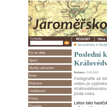
Vyhledej
REGIONY
Obce
Jaroměřsko
>
Služ
Poslední k
Co se děje
Sport
Královédv
Služby občanům
Redakce
/ 3.01.2023
Krimi
Fotografie ze Si
Doprava
video je výjimk
Královédvorsku, 
Vzdělávání
jízda roku.
Firmy
Letos tato hasič
Turistika