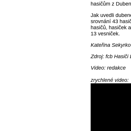
hasičům z Dube
Jak uvedli dubene
srovnání 43 hasi
hasičů, hasiček a
13 vesniček.
Kateřina Sekyrk
Zdroj: fcb Hasič
Video: redakce
zrychlené video: