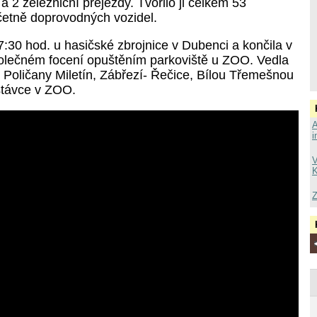
a 2 železniční přejezdy. Tvořilo ji celkem 53
četně doprovodných vozidel.
7:30 hod. u hasičské zbrojnice v Dubenci a končila v
olečném focení opuštěním parkoviště u ZOO. Vedla
é Poličany Miletín, Zábřezí- Řečice, Bílou Třemešnou
stávce v ZOO.
A
i
V
K
Z