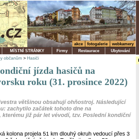
akce
fotogalerie
webkamery
MÍSTNÍ STRÁNKY
Firmy
Restaurace
Ubytování
by občanům
>
Hasiči
ondiční jízda hasičů na
orsku roku (31. prosince 2022)
lvestra většinou obsahují ohňostroj. Následující
ou: zachytilo začátek tohoto dne na
kterému již pár let vévodí, tzv. Poslední kondiční
ská kolona projela 51 km dlouhý okruh vedoucí přes 3