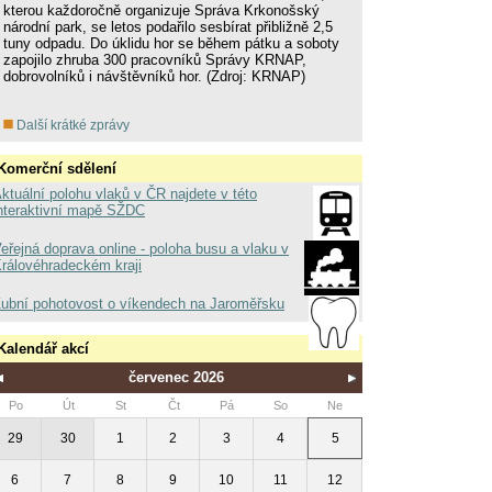
kterou každoročně organizuje Správa Krkonošský
národní park, se letos podařilo sesbírat přibližně 2,5
tuny odpadu. Do úklidu hor se během pátku a soboty
zapojilo zhruba 300 pracovníků Správy KRNAP,
dobrovolníků i návštěvníků hor. (Zdroj: KRNAP)
Další krátké zprávy
Komerční sdělení
ktuální polohu vlaků v ČR najdete v této
nteraktivní mapě SŽDC
eřejná doprava online - poloha busu a vlaku v
rálovéhradeckém kraji
ubní pohotovost o víkendech na Jaroměřsku
Kalendář akcí
červenec 2026
Po
Út
St
Čt
Pá
So
Ne
29
30
1
2
3
4
5
6
7
8
9
10
11
12