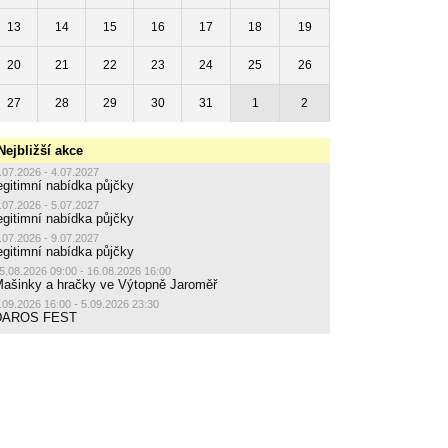
13
14
15
16
17
18
19
20
21
22
23
24
25
26
27
28
29
30
31
1
2
Nejbližší akce
.07.2026 - 4.07.2027
egitimní nabídka půjčky
.07.2026 - 5.07.2027
egitimní nabídka půjčky
.07.2026 - 9.07.2027
egitimní nabídka půjčky
5.08.2026 09:00 - 16.08.2026 16:00
ašinky a hračky ve Výtopně Jaroměř
.09.2026 16:00 - 5.09.2026 23:30
DAROS FEST