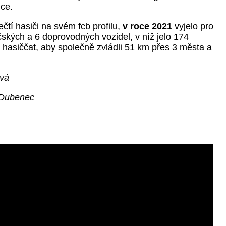
nce.
čtí hasiči na svém fcb profilu,
v roce 2021
vyjelo pro
čských a 6 doprovodných vozidel, v níž jelo 174
 hasiččat, aby společně zvládli 51 km přes 3 města a
ová
i Dubenec