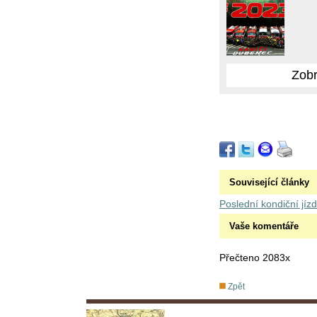
Zobr
Související články
Poslední kondiční jíz
Vaše komentáře
Přečteno 2083x
Zpět