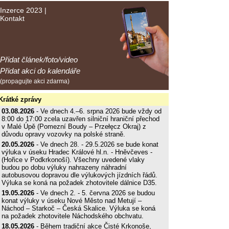
Inzerce 2023
|
Kontakt
Přidat článek/foto/video
Přidat akci do kalendáře
(propagujte akci zdarma)
Krátké zprávy
03.08.2026
- Ve dnech 4.–6. srpna 2026 bude vždy od
8:00 do 17:00 zcela uzavřen silniční hraniční přechod
v Malé Úpě (Pomezní Boudy – Przełęcz Okraj) z
důvodu opravy vozovky na polské straně.
20.05.2026
- Ve dnech 28. - 29.5.2026 se bude konat
výluka v úseku Hradec Králové hl.n. - Hněvčeves -
(Hořice v Podkrkonoší). Všechny uvedené vlaky
budou po dobu výluky nahrazeny náhradní
autobusovou dopravou dle výlukových jízdních řádů.
Výluka se koná na požadek zhotovitele dálnice D35.
19.05.2026
- Ve dnech 2. - 5. června 2026 se budou
konat výluky v úseku Nové Město nad Metují –
Náchod – Starkoč – Česká Skalice. Výluka se koná
na požadek zhotovitele Náchodského obchvatu.
18.05.2026
- Během tradiční akce Čisté Krkonoše,