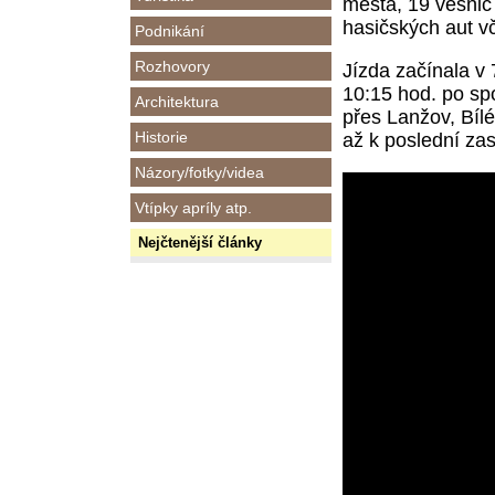
města, 19 vesnic 
hasičských aut v
Podnikání
Rozhovory
Jízda začínala v 
10:15 hod. po sp
Architektura
přes Lanžov, Bíl
Historie
až k poslední za
Názory/fotky/videa
Vtípky apríly atp.
Nejčtenější články