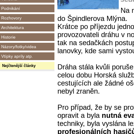
Podnikání
Na m
do Špindlerova Mlýna.
Rozhovory
Krátce po příjezdu jedno
Architektura
provozovateli dráhu v n
Historie
tak na sedačkách postup
Názory/fotky/videa
lanovky, kde sami vystou
Vtípky apríly atp.
Dráha stála kvůli poruše
Nejčtenější články
celou dobu
Horská služ
cestujících ale žádné o
nebyl zraněn.
Pro případ, že by se pr
opravit a byla
nutná ev
techniky, byla vyslána l
profesionálních hasič