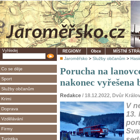
Vyhledej
REGIONY
Obce
MÍSTNÍ STR
Jaroměřsko
>
Služby občanům
>
Hasi
Porucha na lanovc
Co se děje
Sport
nakonec vyřešena 
Služby občanům
Redakce
/ 18.12.2022, Dvůr Král
Krimi
V n
Doprava
13.
Vzdělávání
por
Firmy
Svat
sed
Turistika