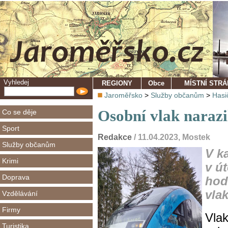
Vyhledej
REGIONY
Obce
MÍSTNÍ STR
Jaroměřsko
>
Služby občanům
>
Hasi
Osobní vlak naraz
Co se děje
Sport
Redakce
/ 11.04.2023, Mostek
Služby občanům
V k
Krimi
v ú
Doprava
hod
vla
Vzdělávání
Firmy
Vlak
Turistika