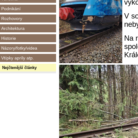
vyko
Podnikání
V so
Rozhovory
neby
Architektura
Na 
Historie
spo
Názory/fotky/videa
Krá
Vtípky apríly atp.
Nejčtenější články